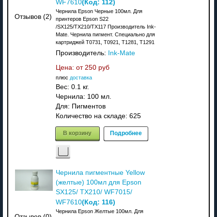
(Код:
112
)
WF7610
Чернила Epson Черные 100мл. Для
Отзывов (2)
принтеров Epson S22
/SX125/TX210/TX117 Производитель Ink-
Mate. Чернила пигмент. Специально для
картриджей T0731, T0921, T1281, T1291
Производитель:
Ink-Mate
Цена: от
250 руб
плюс
доставка
Вес:
0.1 кг.
Чернила: 100 мл.
Для: Пигментов
Количество на складе:
625
В корзину
Подробнее
Чернила пигментные Yellow
(желтые) 100мл для Epson
SX125/ TX210/ WF7015/
(Код:
116
)
WF7610
Чернила Epson Желтые 100мл. Для
Отзывов (0)