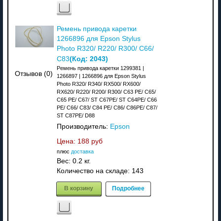
Ремень привода каретки
1266896 для Epson Stylus
Photo R320/ R220/ R300/ C66/
(Код:
2043
)
C83
Ремень привода каретки 1299381 |
Отзывов (0)
1266897 | 1266896 для Epson Stylus
Photo R320/ R340/ RX500/ RX600/
RX620/ R220/ R200/ R300/ C63 PE/ C65/
C65 PE/ C67/ ST C67PE/ ST C64PE/ C66
PE/ C66/ C83/ C84 PE/ C86/ C86PE/ C87/
ST C87PE/ D88
Производитель:
Epson
Цена:
188 руб
плюс
доставка
Вес:
0.2 кг.
Количество на складе:
143
В корзину
Подробнее