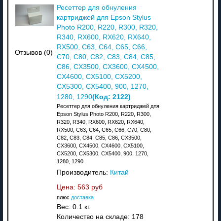
Ресеттер для обнуления
картриджей для Epson Stylus
Photo R200, R220, R300, R320,
R340, RX600, RX620, RX640,
RX500, C63, C64, C65, C66,
Отзывов (0)
C70, C80, C82, C83, C84, C85,
C86, CX3500, CX3600, CX4500,
CX4600, CX5100, CX5200,
CX5300, CX5400, 900, 1270,
(Код:
2122
)
1280, 1290
Ресеттер для обнуления картриджей для
Epson Stylus Photo R200, R220, R300,
R320, R340, RX600, RX620, RX640,
RX500, C63, C64, C65, C66, C70, C80,
C82, C83, C84, C85, C86, CX3500,
CX3600, CX4500, CX4600, CX5100,
CX5200, CX5300, CX5400, 900, 1270,
1280, 1290
Производитель:
Китай
Цена:
563 руб
плюс
доставка
Вес:
0.1 кг.
Количество на складе:
178