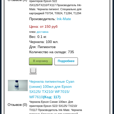
принтеров Epson S22
/SX125/TX210/TX117 Производитель Ink-
Mate. Чернила пигмент. Специально для
картриджей T0734, T0924, T1284, T1294
Производитель:
Ink-Mate
Цена: от
150 руб
плюс
доставка
Вес:
0.1 кг.
Чернила: 100 мл.
Для: Пигментов
Количество на складе:
735
В корзину
Подробнее
Чернила пигментные Cyan
(синие) 100мл для Epson
SX125/ TX210/ WF7015/
(Код:
117
)
WF7610
Чернила Epson Синие 100мл. Для
Отзывов (0)
принтеров Epson S22/ SX125/ TX210/
TX117 Производитель Ink-Mate. Чернила