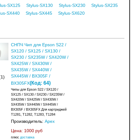
ylus-SX125
Stylus-SX130
Stylus-SX230
Stylus-SX235
lus-SX440
Stylus-SX445
Stylus-SX620
СНПЧ Чип для Epson S22 /
SX120 / SX125 / SX130 /
SX230 / SX235W / SX420W /
SX425W / SX430W /
SX435W / SX440W /
SX445W / BX305F /
(1)
(Код:
64
)
BX305FX
Чипы для Epson S22 / SX120 /
SX125 / SX130 / SX230 / SX235W /
SX420W / SX425W / SX430W /
SX435W / SX440W / SX445W /
BX305F / BX305FX Для картриджей
T1281, T1282, T1283, T1284
Производитель:
Apex
Цена:
1000 руб
плюс
доставка