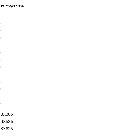
ля моделей:
5
0
0
5
0
5
0
5
8
0
5
0
e-BX305
e-BX525
e-BX625