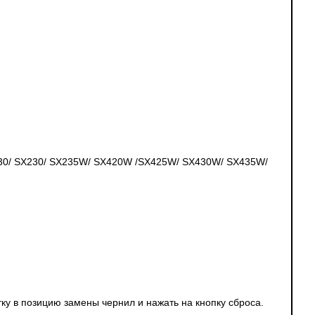
130/ SX230/ SX235W/ SX420W /SX425W/ SX430W/ SX435W/
ку в позицию замены чернил и нажать на кнопку сброса.