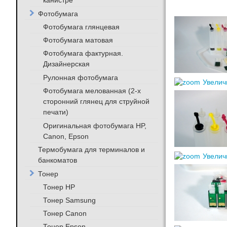
канистре
Фотобумага
Фотобумага глянцевая
Фотобумага матовая
Фотобумага фактурная.
Дизайнерская
Рулонная фотобумага
Увелич
Фотобумага мелованная (2-х
сторонний глянец для струйной
печати)
Оригинальная фотобумага HP,
Canon, Epson
Термобумага для терминалов и
Увелич
банкоматов
Тонер
Тонер HP
Тонер Samsung
Тонер Canon
Тонер Epson