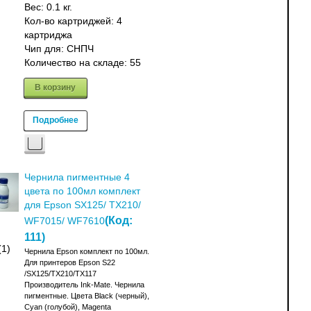
Вес:
0.1 кг.
Кол-во картриджей: 4
картриджа
Чип для: СНПЧ
Количество на складе:
55
В корзину
Подробнее
Чернила пигментные 4
цвета по 100мл комплект
для Epson SX125/ TX210/
(Код:
WF7015/ WF7610
111
)
(1)
Чернила Epson комплект по 100мл.
Для принтеров Epson S22
/SX125/TX210/TX117
Производитель Ink-Mate. Чернила
пигментные. Цвета Black (черный),
Cyan (голубой), Magenta