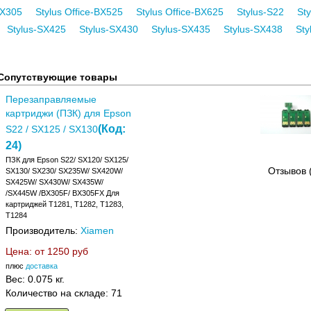
BX305
Stylus Office-BX525
Stylus Office-BX625
Stylus-S22
St
Stylus-SX425
Stylus-SX430
Stylus-SX435
Stylus-SX438
Sty
Сопутствующие товары
Перезаправляемые
картриджи (ПЗК) для Epson
(Код:
S22 / SX125 / SX130
24
)
ПЗК для Epson S22/ SX120/ SX125/
Отзывов 
SX130/ SX230/ SX235W/ SX420W/
SX425W/ SX430W/ SX435W/
/SX445W /BX305F/ BX305FX Для
картриджей T1281, T1282, T1283,
T1284
Производитель:
Xiamen
Цена: от
1250 руб
плюс
доставка
Вес:
0.075 кг.
Количество на складе:
71