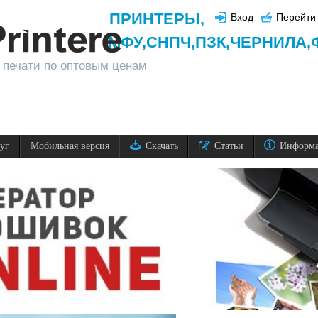
ПРИНТЕРЫ
,
Вход
Перейти 
МФУ,
СНПЧ,
ПЗК,
ЧЕРНИЛА,
 печати по оптовым ценам
луг
Мобильная версия
Скачать
Статьи
Информ