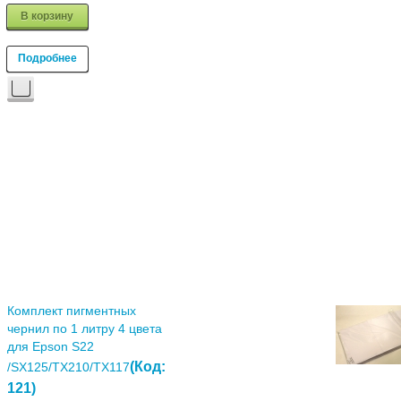
В корзину
Подробнее
Комплект пигментных
чернил по 1 литру 4 цвета
для Epson S22
(Код:
/SX125/TX210/TX117
121
)