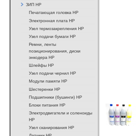
ЗИП HP
Печатающая головка HP
Электронная плата HP
Узел термозакрепления HP
Узел подачи бумаги HP
Ремни, ленты
позиционирования, диски
энкодера HP
Шлейфы HP
Узел подачи чернил HP
Модули памяти HP
Шестеренки HP
Подшипники (бушинги) HP
Блоки питания HP
Электродвигатели и соленоиды
HP
Узел сканирования HP
Датчики HP