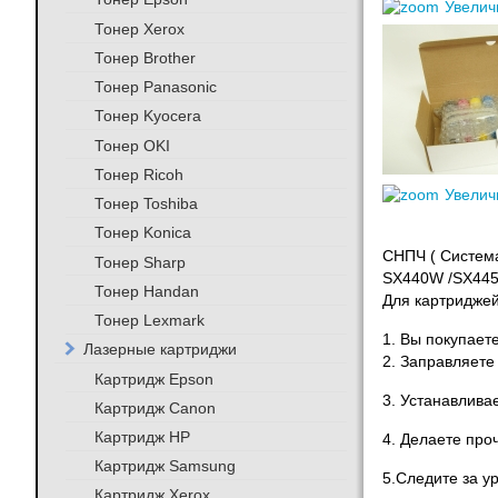
Увелич
Тонер Xerox
Тонер Brother
Тонер Panasonic
Тонер Kyocera
Тонер OKI
Тонер Ricoh
Увелич
Тонер Toshiba
Тонер Konica
СНПЧ ( Систем
Тонер Sharp
SX440W /SX445
Тонер Handan
Для картриджей
Тонер Lexmark
1. Вы покупает
Лазерные картриджи
2. Заправляете
Картридж Epson
3. Устанавлива
Картридж Canon
Картридж HP
4. Делаете про
Картридж Samsung
5.Следите за у
Картридж Xerox