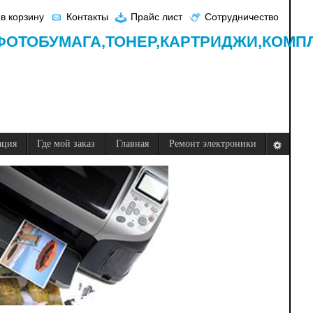
в корзину
Контакты
Прайс лист
Сотрудничество
ФОТОБУМАГА,
ТОНЕР,
КАРТРИДЖИ,
КОМП
ация
Где мой заказ
Главная
Ремонт электроники