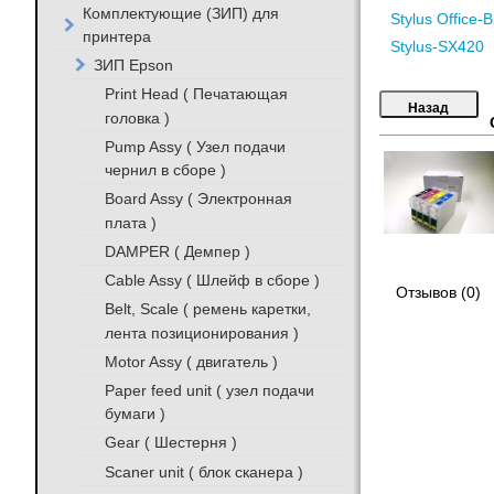
Комплектующие (ЗИП) для
Stylus Office-
принтера
Stylus-SX420
ЗИП Epson
Print Head ( Печатающая
головка )
Pump Assy ( Узел подачи
чернил в сборе )
Board Assy ( Электронная
плата )
DAMPER ( Демпер )
Cable Assy ( Шлейф в сборе )
Отзывов (0)
Belt, Scale ( ремень каретки,
лента позиционирования )
Motor Assy ( двигатель )
Paper feed unit ( узел подачи
бумаги )
Gear ( Шестерня )
Scaner unit ( блок сканера )