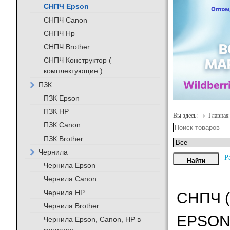
СНПЧ Epson
СНПЧ Canon
СНПЧ Hp
СНПЧ Brother
СНПЧ Конструктор (
комплектующие )
ПЗК
ПЗК Epson
ПЗК HP
Вы здесь:
Главная
ПЗК Canon
ПЗК Brother
Чернила
Р
Чернила Epson
Чернила Canon
Чернила HP
СНПЧ 
Чернила Brother
EPSON 
Чернила Epson, Canon, HP в