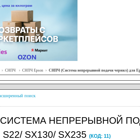
СНПЧ
СНПЧ Epson
СНПЧ (Система непрерывной подачи чернил) для Ep
асширенный поиск
(СИСТЕМА НЕПРЕРЫВНОЙ ПО
S22/ SX130/ SX235
(КОД:
11
)