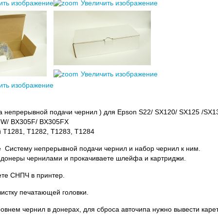
ить изображение
Увеличить изображение
Увеличить изображение
ить изображение
а непрерывной подачи чернил ) для Epson S22/ SX120/ SX125 /SX
W/ BX305F/ BX305FX
 T1281, T1282, T1283, T1284
е Систему непрерывной подачи чернил и набор чернил к ним.
 донеры чернилами и прокачиваете шлейфа и картриджи.
ете СНПЧ в принтер.
чистку печатающей головки.
ровнем чернил в донерах, для сброса авточипа нужно вывести карет