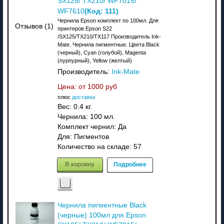
SX125/ TX210/ WF7015/
(Код:
111
)
WF7610
Чернила Epson комплект по 100мл. Для
Отзывов (1)
принтеров Epson S22
/SX125/TX210/TX117 Производитель Ink-
Mate. Чернила пигментные. Цвета Black
(черный), Cyan (голубой), Magenta
(пурпурный), Yellow (желтый)
Производитель:
Ink-Mate
Цена: от
1000 руб
плюс
доставка
Вес:
0.4 кг.
Чернила: 100 мл.
Комплект чернил: Да
Для: Пигментов
Количество на складе:
57
В корзину
Подробнее
Чернила пигментные Black
(черные) 100мл для Epson