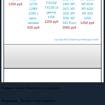
TX120/
1250 руб
1270/
245/ XP-
XP-424/
TX130 (4
1280/
247/ XP-
XP-420/
цвета)
1290 с
332/ XP-
XP-320
USA
авто-
335/ XP-
USA
1250 руб
чипами
342 Euro
1250 руб
625 руб
2000 руб
Copyright MAXXmarketing Webdesigner GmbH
Отправка заказа. Пожалуйста, подождите
...
Подождите... Кладем товар в корзину