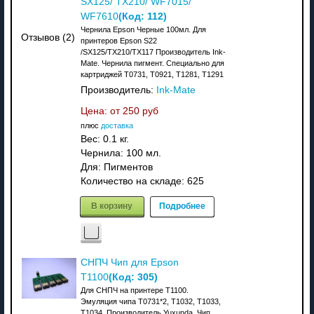
SX125/ TX210/ WF7015/
(Код:
112
)
WF7610
Чернила Epson Черные 100мл. Для
Отзывов (2)
принтеров Epson S22
/SX125/TX210/TX117 Производитель Ink-
Mate. Чернила пигмент. Специально для
картриджей T0731, T0921, T1281, T1291
Производитель:
Ink-Mate
Цена: от
250 руб
плюс
доставка
Вес:
0.1 кг.
Чернила: 100 мл.
Для: Пигментов
Количество на складе:
625
В корзину
Подробнее
СНПЧ Чип для Epson
(Код:
305
)
T1100
Для СНПЧ на принтере T1100.
Эмуляция чипа T0731*2, T1032, T1033,
T1034. Производитель Yuxunda. Чип