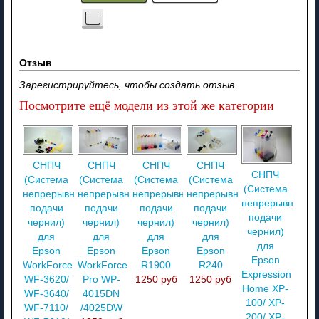
Отзыв
Зарегистрируйтесь, чтобы создать отзыв.
Посмотрите ещё модели из этой же категории
СНПЧ
СНПЧ
СНПЧ
СНПЧ
СНПЧ
(Система
(Система
(Система
(Система
(Система
непрерывной
непрерывной
непрерывной
непрерывной
непрерывной
подачи
подачи
подачи
подачи
подачи
чернил)
чернил)
чернил)
чернил)
чернил)
для
для
для
для
для
Epson
Epson
Epson
Epson
Epson
WorkForce
WorkForce
R1900
R240
Expression
WF-3620/
Pro WP-
1250 руб
1250 руб
Home XP-
WF-3640/
4015DN
100/ XP-
WF-7110/
/4025DW
200/ XP-