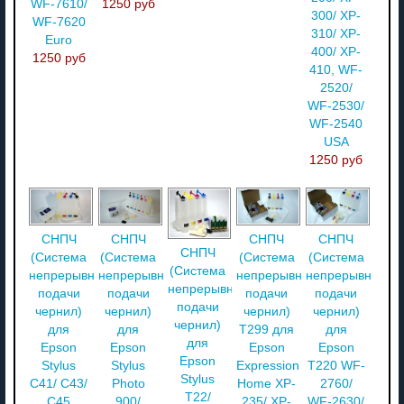
WF-7610/
1250 руб
300/ XP-
WF-7620
310/ XP-
Euro
400/ XP-
1250 руб
410, WF-
2520/
WF-2530/
WF-2540
USA
1250 руб
СНПЧ
СНПЧ
СНПЧ
СНПЧ
СНПЧ
(Система
(Система
(Система
(Система
(Система
непрерывной
непрерывной
непрерывной
непрерывной
непрерывной
подачи
подачи
подачи
подачи
подачи
чернил)
чернил)
чернил)
чернил)
чернил)
для
для
T299 для
для
для
Epson
Epson
Epson
Epson
Epson
Stylus
Stylus
Expression
T220 WF-
Stylus
C41/ C43/
Photo
Home XP-
2760/
T22/
C45
900/
235/ XP-
WF-2630/