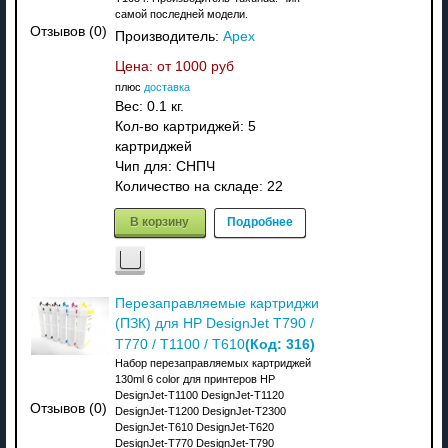
самой последней модели.
Отзывов (0)
Производитель:
Apex
Цена: от
1000 руб
плюс
доставка
Вес:
0.1 кг.
Кол-во картриджей: 5
картриджей
Чип для: СНПЧ
Количество на складе:
22
В корзину
Подробнее
Перезаправляемые картриджи
(ПЗК) для HP DesignJet T790 /
(Код:
316
)
T770 / T1100 / T610
Набор перезаправляемых картриджей
130ml 6 color для принтеров HP
DesignJet-T1100 DesignJet-T1120
Отзывов (0)
DesignJet-T1200 DesignJet-T2300
DesignJet-T610 DesignJet-T620
DesignJet-T770 DesignJet-T790