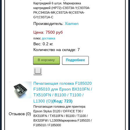
Картриджей 6 штук. Маркировка
картриджей (HP72)-C9373A-Y;C9370A-
PK;C9403A-MK;C9372A-M;C9374A-
GY;C9371A-C
Производитель:
Xiamen
Цена:
7500 руб
плюс
доставка
Вес:
0.2 кг.
Количество на складе:
7
В корзину
Подробнее
Печатающая головка F185020
F185010 для Epson BX310FN /
TX510FN / B1100 / T1100 /
(Код:
723
)
L1300 (О)
Печатающая головка для принтера
Epson Stylus D120 / OFFICE T30 /
Отзывов (0)
BX310FN / TX510FN / B1100 / T1100 /
BX320FW / L1300Маркировка F185020 /
F185010 / F185000