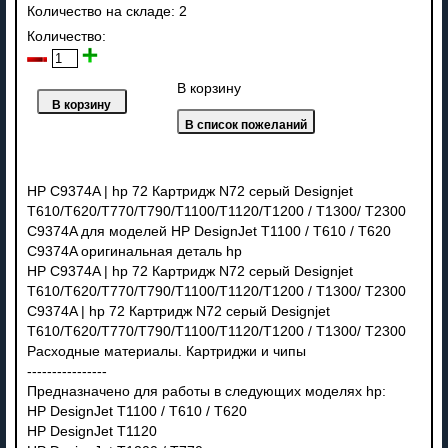
Количество на складе:
2
Количество:
В корзину
HP C9374A | hp 72 Картридж N72 серый Designjet
T610/T620/T770/T790/T1100/T1120/T1200 / T1300/ T2300
C9374A для моделей HP DesignJet T1100 / T610 / T620
C9374A оригинальная деталь hp
HP C9374A | hp 72 Картридж N72 серый Designjet
T610/T620/T770/T790/T1100/T1120/T1200 / T1300/ T2300
C9374A | hp 72 Картридж N72 серый Designjet
T610/T620/T770/T790/T1100/T1120/T1200 / T1300/ T2300
Расходные материалы. Картриджи и чипы
----------------
Предназначено для работы в следующих моделях hp:
HP DesignJet T1100 / T610 / T620
HP DesignJet T1120