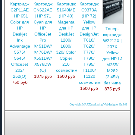
Картридж
Картридж
Картридж
Картридж
C2P11AE
CN622AE
51640ME
C9373A
| HP 651
| HP 971
(HP 40)
(HP 72)
Color для
Cyan для
Magenta
Yellow
HP
HP
для HP
для HP
Тонер-
Deskjet
OfficeJet
DeskJet
DesignJet
картридж
Ink
Pro
1200/
T610/
W2212X |
Advantage
X451DW/
1600/
T620/
207X
5575/
X476DW/
320/ Color
T770/
Yellow
5645/
X551DW/
Copier
T790/
для HP LJ
OfficeJet
X576DW
210
T795/
M255/
202/
(О)
совместимый
T1100/
M282
252(О)
1875 руб
1500 руб
T1120
(2.45k)
750 руб
совместимый
без чипа
1500 руб
875 руб
Copyright MAXXmarketing Webdesigner GmbH