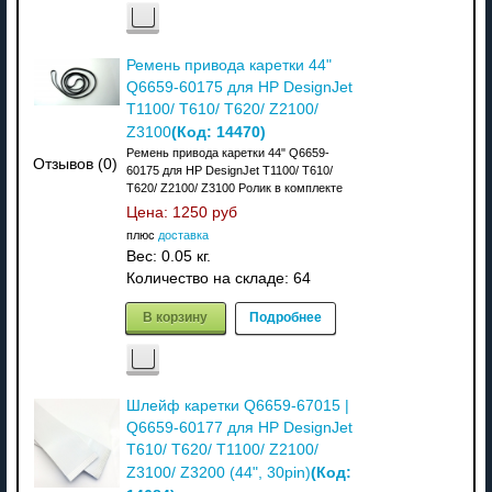
Ремень привода каретки 44"
Q6659-60175 для HP DesignJet
T1100/ T610/ T620/ Z2100/
(Код:
14470
)
Z3100
Ремень привода каретки 44" Q6659-
Отзывов (0)
60175 для HP DesignJet T1100/ T610/
T620/ Z2100/ Z3100 Ролик в комплекте
Цена:
1250 руб
плюс
доставка
Вес:
0.05 кг.
Количество на складе:
64
В корзину
Подробнее
Шлейф каретки Q6659-67015 |
Q6659-60177 для HP DesignJet
T610/ T620/ T1100/ Z2100/
(Код:
Z3100/ Z3200 (44", 30pin)