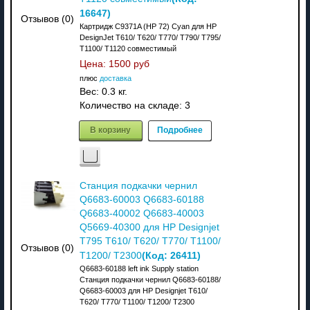
16647
)
Отзывов (0)
Картридж C9371A (HP 72) Cyan для HP
DesignJet T610/ T620/ T770/ T790/ T795/
T1100/ T1120 совместимый
Цена:
1500 руб
плюс
доставка
Вес:
0.3 кг.
Количество на складе:
3
В корзину
Подробнее
Станция подкачки чернил
Q6683-60003 Q6683-60188
Q6683-40002 Q6683-40003
Q5669-40300 для HP Designjet
T795 T610/ T620/ T770/ T1100/
Отзывов (0)
(Код:
26411
)
T1200/ T2300
Q6683-60188 left ink Supply station
Станция подкачки чернил Q6683-60188/
Q6683-60003 для HP Designjet T610/
T620/ T770/ T1100/ T1200/ T2300