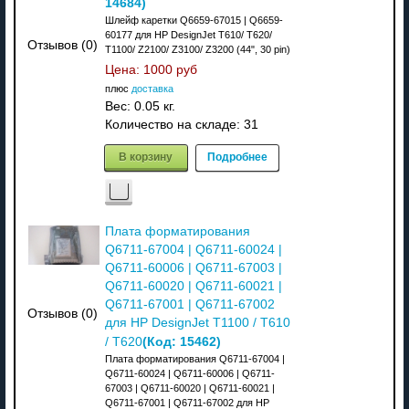
14684
)
Шлейф каретки Q6659-67015 | Q6659-
60177 для HP DesignJet T610/ T620/
Отзывов (0)
T1100/ Z2100/ Z3100/ Z3200 (44", 30 pin)
Цена:
1000 руб
плюс
доставка
Вес:
0.05 кг.
Количество на складе:
31
В корзину
Подробнее
Плата форматирования
Q6711-67004 | Q6711-60024 |
Q6711-60006 | Q6711-67003 |
Q6711-60020 | Q6711-60021 |
Q6711-67001 | Q6711-67002
Отзывов (0)
для HP DesignJet T1100 / T610
(Код:
15462
)
/ T620
Плата форматирования Q6711-67004 |
Q6711-60024 | Q6711-60006 | Q6711-
67003 | Q6711-60020 | Q6711-60021 |
Q6711-67001 | Q6711-67002 для HP