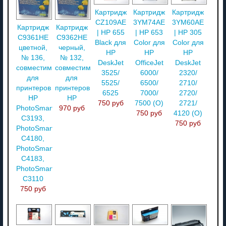
Картридж
Картридж
Картридж
CZ109AE
3YM74AE
3YM60AE
Картридж
Картридж
| HP 655
| HP 653
| HP 305
C9361HE
C9362HE
Black для
Color для
Color для
цветной,
черный,
HP
HP
HP
№ 136,
№ 132,
DeskJet
OfficeJet
DeskJet
совместимый
совместимый
3525/
6000/
2320/
для
для
5525/
6500/
2710/
принтеров
принтеров
6525
7000/
2720/
HP
HP
750 руб
7500 (O)
2721/
PhotoSmart
970 руб
750 руб
4120 (О)
C3193,
750 руб
PhotoSmart
C4180,
PhotoSmart
C4183,
PhotoSmart
C3110
750 руб