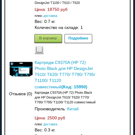
DesignJet T1100 / T610 / T620
Цена:
18750 руб
плюс
доставка
Вес:
0.7 кг.
Количество на складе:
1
В корзину
Подробнее
Картридж C9370A (HP 72)
Photo Black для HP DesignJet
T610/ T620/ T770/ T790/ T795/
T1100/ T1120
(Код:
15950
)
совместимый
Картридж C9370A (HP 72) Photo Black
Отзывов (0)
для HP DesignJet T610/ T620/ T770/
T790/ T795/ T1100/ T1120 совместимый
Производитель:
Китай
Цена:
2500 руб
плюс
доставка
Вес:
0.3 кг.