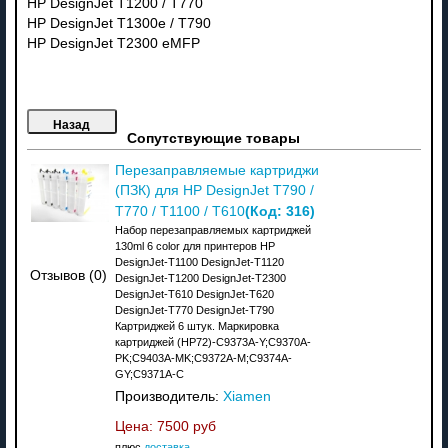
HP DesignJet T1200 / T770
HP DesignJet T1300e / T790
HP DesignJet T2300 eMFP
Сопутствующие товары
Перезаправляемые картриджи
(ПЗК) для HP DesignJet T790 /
(Код:
316
)
T770 / T1100 / T610
Набор перезаправляемых картриджей
130ml 6 color для принтеров HP
DesignJet-T1100 DesignJet-T1120
Отзывов (0)
DesignJet-T1200 DesignJet-T2300
DesignJet-T610 DesignJet-T620
DesignJet-T770 DesignJet-T790
Картриджей 6 штук. Маркировка
картриджей (HP72)-C9373A-Y;C9370A-
PK;C9403A-MK;C9372A-M;C9374A-
GY;C9371A-C
Производитель:
Xiamen
Цена:
7500 руб
плюс
доставка