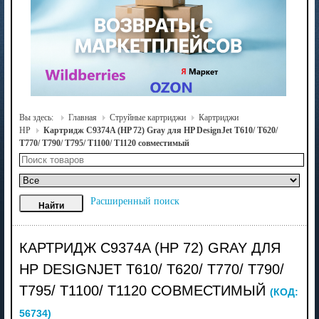
Вы здесь:
Главная
Струйные картриджи
Картриджи
HP
Картридж C9374A (HP 72) Gray для HP DesignJet T610/ T620/
T770/ T790/ T795/ T1100/ T1120 совместимый
Расширенный поиск
КАРТРИДЖ C9374A (HP 72) GRAY ДЛЯ
HP DESIGNJET T610/ T620/ T770/ T790/
T795/ T1100/ T1120 СОВМЕСТИМЫЙ
(КОД:
56734
)