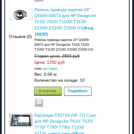
Ремень привода каретки 24"
Q5669-60673 для HP DesignJet
T610/ T620/ T1100/ T1120/
(Код:
Z2100/ Z3100/ Z3200 (О)
16630
)
Отзывов (0)
Ремень привода каретки 24" Q5669-
60673 для HP DesignJet T610/ T620/
T1100/ T1120/ Z2100/ Z3100/ Z3200 (О)
Старая цена:
2803 руб
Цена:
1250 руб
плюс
доставка
Вес:
0.06 кг.
Количество на складе:
10
В корзину
Подробнее
Картридж C9371A (HP 72) Cyan
для HP DesignJet T610/ T620/
T770/ T790/ T795/ T1100/
(Код:
T1120 совместимый