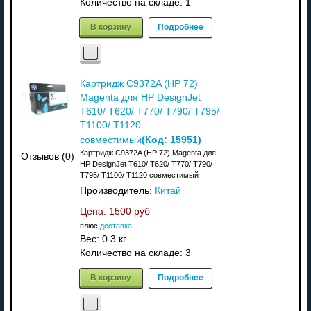
Количество на складе:
1
В корзину
Подробнее
Картридж C9372A (HP 72)
Magenta для HP DesignJet
T610/ T620/ T770/ T790/ T795/
T1100/ T1120
(Код:
15951
)
совместимый
Картридж C9372A (HP 72) Magenta для
Отзывов (0)
HP DesignJet T610/ T620/ T770/ T790/
T795/ T1100/ T1120 совместимый
Производитель:
Китай
Цена:
1500 руб
плюс
доставка
Вес:
0.3 кг.
Количество на складе:
3
В корзину
Подробнее