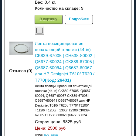
Вес:
0.4 кг.
Количество на складе:
9
В корзину
Подробнее
Лента позицинирования
печатающей головки (44-in)
CK839-67005 | CH538-80002 |
Q6677-60024 | CK839-67005 |
Q6687-60094 | Q6687-60067
Отзывов (0)
для HP Designjet T610/ T620 /
(Код:
26431
)
T770
Лента позицинирования печатающей
головки (44-in) CK839-67005, Q6687-
60094, Q6687-60067 CK839-67005 |
Q6687-60094 | Q6687-60067 для HP
Designjet T610/ T620 / T770/ T1100/
T1120/ T1200/ T1300/ T2300 CK839-
67005 CH538-80002 Q6677-60024
Старая цена:
9825 руб
Цена:
2500 руб
плюс
доставка