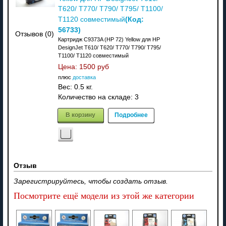
T620/ T770/ T790/ T795/ T1100/
(Код:
T1120 совместимый
56733
)
Отзывов (0)
Картридж C9373A (HP 72) Yellow для HP
DesignJet T610/ T620/ T770/ T790/ T795/
T1100/ T1120 совместимый
Цена:
1500 руб
плюс
доставка
Вес:
0.5 кг.
Количество на складе:
3
В корзину
Подробнее
Отзыв
Зарегистрируйтесь, чтобы создать отзыв.
Посмотрите ещё модели из этой же категории