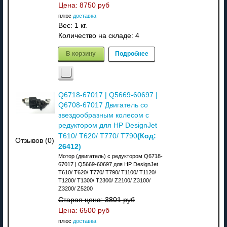
Цена:
8750 руб
плюс
доставка
Вес:
1 кг.
Количество на складе:
4
В корзину
Подробнее
Q6718-67017 | Q5669-60697 |
Q6708-67017 Двигатель со
звездообразным колесом с
редуктором для HP DesignJet
(Код:
T610/ T620/ T770/ T790
Отзывов (0)
26412
)
Мотор (двигатель) с редуктором Q6718-
67017 | Q5669-60697 для HP DesignJet
T610/ T620/ T770/ T790/ T1100/ T1120/
T1200/ T1300/ T2300/ Z2100/ Z3100/
Z3200/ Z5200
Старая цена:
3801 руб
Цена:
6500 руб
плюс
доставка