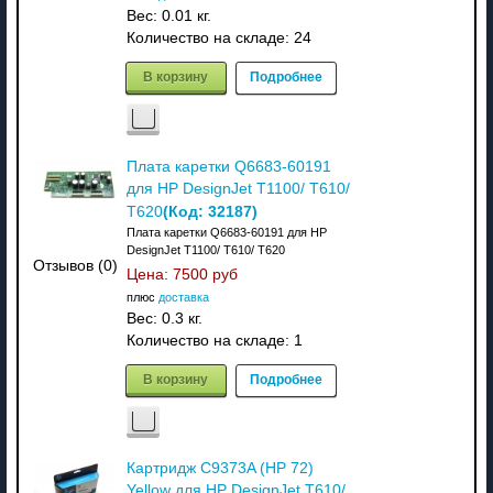
Вес:
0.01 кг.
Количество на складе:
24
В корзину
Подробнее
Плата каретки Q6683-60191
для HP DesignJet T1100/ T610/
(Код:
32187
)
T620
Плата каретки Q6683-60191 для HP
DesignJet T1100/ T610/ T620
Отзывов (0)
Цена:
7500 руб
плюс
доставка
Вес:
0.3 кг.
Количество на складе:
1
В корзину
Подробнее
Картридж C9373A (HP 72)
Yellow для HP DesignJet T610/