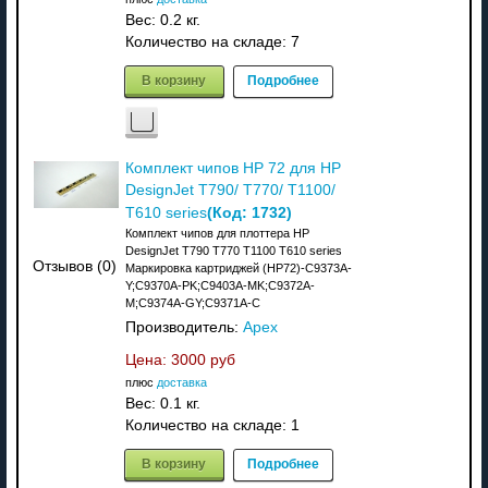
Вес:
0.2 кг.
Количество на складе:
7
В корзину
Подробнее
Комплект чипов HP 72 для HP
DesignJet T790/ T770/ T1100/
(Код:
1732
)
T610 series
Комплект чипов для плоттера HP
DesignJet T790 T770 T1100 T610 series
Отзывов (0)
Маркировка картриджей (HP72)-C9373A-
Y;C9370A-PK;C9403A-MK;C9372A-
M;C9374A-GY;C9371A-C
Производитель:
Apex
Цена:
3000 руб
плюс
доставка
Вес:
0.1 кг.
Количество на складе:
1
В корзину
Подробнее