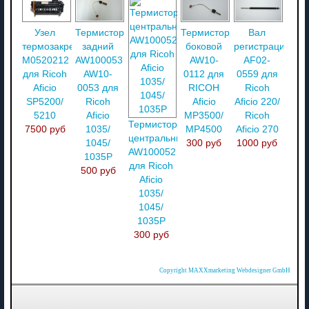
Узел
Термистор
Термистор
Вал
термозакрепления
задний
боковой
регистрации
M0520212
AW100053
AW10-
AF02-
для Ricoh
AW10-
0112 для
0559 для
Aficio
0053 для
RICOH
Ricoh
SP5200/
Ricoh
Aficio
Aficio 220/
5210
Aficio
MP3500/
Ricoh
Термистор
7500 руб
1035/
MP4500
Aficio 270
центральный
1045/
300 руб
1000 руб
AW100052
1035P
для Ricoh
500 руб
Aficio
1035/
1045/
1035P
300 руб
Copyright MAXXmarketing Webdesigner GmbH