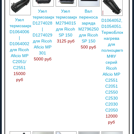
Узел
Узел
Вал
термозакрепления
термозакрепления
переноса
Узел
D1064052,
D1274028
M2794015
заряда
термозакрепления
D1054051.
|
для Ricoh
M2796250
D1064006
ТермоБлок
D1274029
SP 150
для Ricoh
|
нагрева
для Ricoh
3125 руб
SP 150
D1064002
для
Aficio MP
500 руб
для Ricoh
полноцветных
301
Aficio MP
МФУ
5000 руб
C2051/
серий
C2551
Ricoh
15000
Aficio MP
руб
С2551
С2051
C2550
C2530
C2030
C2050
12000
руб