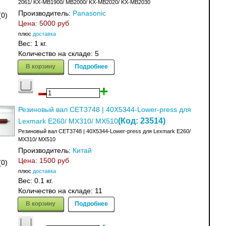
2061/ KX-MB1900/ MB2000/ KX-MB2020/ KX-MB2030
Производитель:
Panasonic
(0)
Цена:
5000 руб
плюс
доставка
Вес:
1 кг.
Количество на складе:
5
В корзину
Подробнее
Резиновый вал CET3748 | 40X5344-Lower-press для
(Код:
23514
)
Lexmark E260/ MX310/ MX510
Резиновый вал CET3748 | 40X5344-Lower-press для Lexmark E260/
MX310/ MX510
Производитель:
Китай
Цена:
1500 руб
(0)
плюс
доставка
Вес:
0.1 кг.
Количество на складе:
11
В корзину
Подробнее