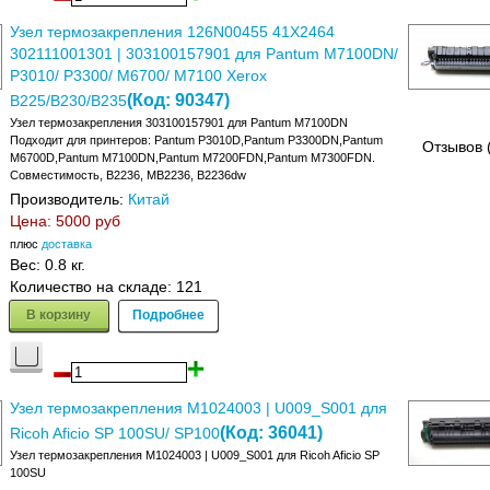
Узел термозакрепления 126N00455 41X2464
302111001301 | 303100157901 для Pantum M7100DN/
P3010/ P3300/ M6700/ M7100 Xerox
(Код:
90347
)
B225/B230/B235
Узел термозакрепления 303100157901 для Pantum M7100DN
Подходит для принтеров: Pantum P3010D,Pantum P3300DN,Pantum
Отзывов 
M6700D,Pantum M7100DN,Pantum M7200FDN,Pantum M7300FDN.
Совместимость, B2236, MB2236, B2236dw
Производитель:
Китай
Цена:
5000 руб
плюс
доставка
Вес:
0.8 кг.
Количество на складе:
121
В корзину
Подробнее
Узел термозакрепления M1024003 | U009_S001 для
(Код:
36041
)
Ricoh Aficio SP 100SU/ SP100
Узел термозакрепления M1024003 | U009_S001 для Ricoh Aficio SP
100SU