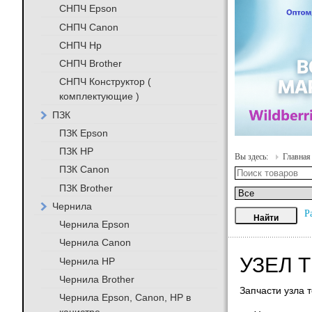
СНПЧ Epson
СНПЧ Canon
СНПЧ Hp
СНПЧ Brother
СНПЧ Конструктор (
комплектующие )
ПЗК
ПЗК Epson
ПЗК HP
Вы здесь:
Главная
ПЗК Canon
ПЗК Brother
Чернила
Р
Чернила Epson
Чернила Canon
УЗЕЛ 
Чернила HP
Чернила Brother
Запчасти узла 
Чернила Epson, Canon, HP в