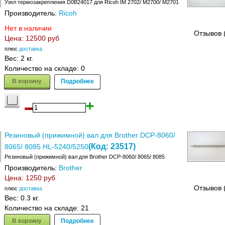
Узел термозакрепления D0B24017 для Ricoh IM 2702/ M2700/ M2701
Производитель:
Ricoh
Нет в наличии
Отзывов 
Цена:
12500 руб
плюс
доставка
Вес:
2 кг.
Количество на складе:
0
В корзину
Подробнее
Резиновый (прижимной) вал для Brother DCP-8060/
(Код:
23517
)
8065/ 8085 HL-5240/5250
Резиновый (прижимной) вал для Brother DCP-8060/ 8065/ 8085
Производитель:
Brother
Цена:
1250 руб
Отзывов 
плюс
доставка
Вес:
0.3 кг.
Количество на складе:
21
В корзину
Подробнее