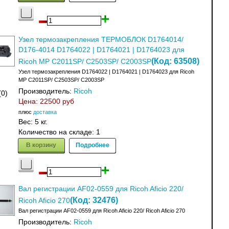
Узел термозакрепления ТЕРМОБЛОК D1764014/
D176-4014 D1764022 | D1764021 | D1764023 для
(Код:
63508
)
Ricoh MP C2011SP/ C2503SP/ C2003SP
Узел термозакрепления D1764022 | D1764021 | D1764023 для Ricoh
MP C2011SP/ C2503SP/ C2003SP
Производитель:
Ricoh
(0)
Цена:
22500 руб
плюс
доставка
Вес:
5 кг.
Количество на складе:
1
В корзину
Подробнее
Вал регистрации AF02-0559 для Ricoh Aficio 220/
(Код:
32476
)
Ricoh Aficio 270
Вал регистрации AF02-0559 для Ricoh Aficio 220/ Ricoh Aficio 270
Производитель:
Ricoh