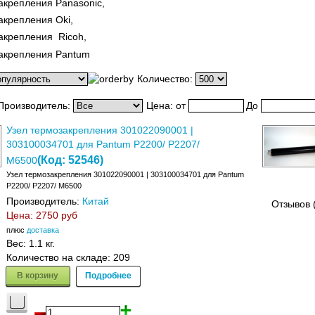
акрепления Panasonic,
акрепления Oki,
акрепления Ricoh,
закрепления Pantum
Количество:
Производитель:
Цена:
от
До
Узел термозакрепления 301022090001 |
303100034701 для Pantum P2200/ P2207/
(Код:
52546
)
M6500
Узел термозакрепления 301022090001 | 303100034701 для Pantum
P2200/ P2207/ M6500
Производитель:
Китай
Отзывов 
Цена:
2750 руб
плюс
доставка
Вес:
1.1 кг.
Количество на складе:
209
В корзину
Подробнее