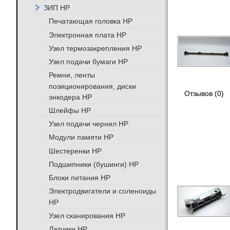
ЗИП HP
Печатающая головка HP
Электронная плата HP
Узел термозакрепления HP
Узел подачи бумаги HP
Ремни, ленты
позиционирования, диски
Отзывов (0)
энкодера HP
Шлейфы HP
Узел подачи чернил HP
Модули памяти HP
Шестеренки HP
Подшипники (бушинги) HP
Блоки питания HP
Электродвигатели и соленоиды
HP
Узел сканирования HP
Датчики HP