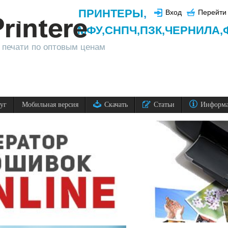
ПРИНТЕРЫ
,
Вход
Перейти 
МФУ,
СНПЧ,
ПЗК,
ЧЕРНИЛА,
 печати по оптовым ценам
луг
Мобильная версия
Скачать
Статьи
Информ