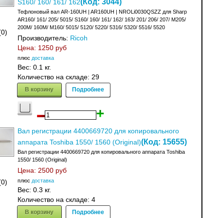
(Код:
3044
)
S160/ 160/ 161/ 162
Тефлоновый вал AR-160UH | AR160UH | NROLi0030QSZZ для Sharp
AR160/ 161/ 205/ 5015/ S160/ 160/ 161/ 162/ 163/ 201/ 206/ 207/ M205/
200M/ 160M/ M160/ 5015/ 5120/ 5220/ 5316/ 5320/ 5516/ 5520
(0)
Производитель:
Ricoh
Цена:
1250 руб
плюс
доставка
Вес:
0.1 кг.
Количество на складе:
29
В корзину
Подробнее
Вал регистрации 4400669720 для копировального
(Код:
15655
)
аппарата Toshiba 1550/ 1560 (Original)
Вал регистрации 4400669720 для копировального аппарата Toshiba
1550/ 1560 (Original)
Цена:
2500 руб
плюс
доставка
(0)
Вес:
0.3 кг.
Количество на складе:
4
В корзину
Подробнее