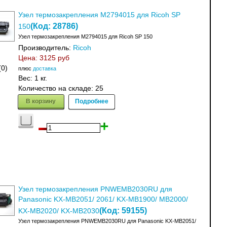
Узел термозакрепления M2794015 для Ricoh SP
(Код:
28786
)
150
Узел термозакрепления M2794015 для Ricoh SP 150
Производитель:
Ricoh
Цена:
3125 руб
(0)
плюс
доставка
Вес:
1 кг.
Количество на складе:
25
В корзину
Подробнее
Узел термозакрепления PNWEMB2030RU для
Panasonic KX-MB2051/ 2061/ KX-MB1900/ MB2000/
(Код:
59155
)
KX-MB2020/ KX-MB2030
Узел термозакрепления PNWEMB2030RU для Panasonic KX-MB2051/