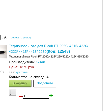
руб
Сбросить фильтр
Тефлоновой вал для Ricoh FT 2060/ 4215/ 4220/
(Код:
12548
)
4222/ 4415/ 4418/ 2260
Тефлоновой вал Ricoh FT 2060/4215/4220/4222/4415/4418/2260
Производитель:
Китай
Цена:
1875 руб
(0)
плюс
доставка
Количество на складе:
4
В корзину
Подробнее