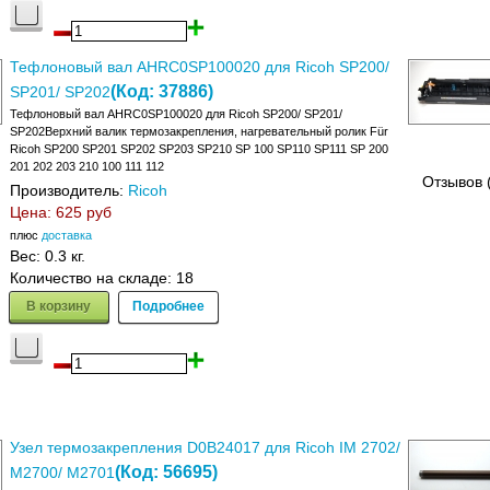
Тефлоновый вал AHRC0SP100020 для Ricoh SP200/
(Код:
37886
)
SP201/ SP202
Тефлоновый вал AHRC0SP100020 для Ricoh SP200/ SP201/
SP202Верхний валик термозакрепления, нагревательный ролик Für
Ricoh SP200 SP201 SP202 SP203 SP210 SP 100 SP110 SP111 SP 200
201 202 203 210 100 111 112
Отзывов 
Производитель:
Ricoh
Цена:
625 руб
плюс
доставка
Вес:
0.3 кг.
Количество на складе:
18
В корзину
Подробнее
Узел термозакрепления D0B24017 для Ricoh IM 2702/
(Код:
56695
)
M2700/ M2701