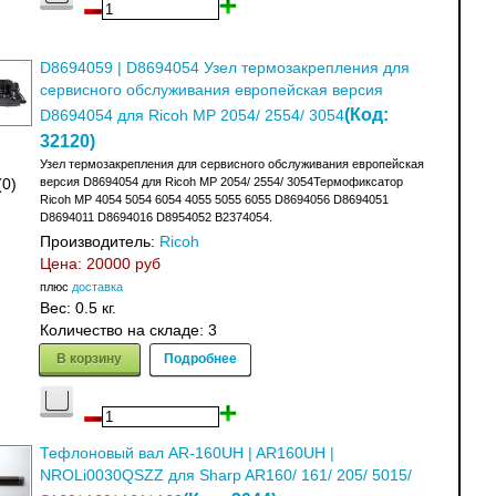
D8694059 | D8694054 Узел термозакрепления для
сервисного обслуживания европейская версия
(Код:
D8694054 для Ricoh MP 2054/ 2554/ 3054
32120
)
Узел термозакрепления для сервисного обслуживания европейская
версия D8694054 для Ricoh MP 2054/ 2554/ 3054Термофиксатор
(0)
Ricoh MP 4054 5054 6054 4055 5055 6055 D8694056 D8694051
D8694011 D8694016 D8954052 B2374054.
Производитель:
Ricoh
Цена:
20000 руб
плюс
доставка
Вес:
0.5 кг.
Количество на складе:
3
В корзину
Подробнее
Тефлоновый вал AR-160UH | AR160UH |
NROLi0030QSZZ для Sharp AR160/ 161/ 205/ 5015/