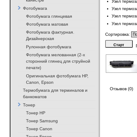
канистре
Узел термоз
Фотобумага
Узел термоз
Фотобумага глянцевая
Узел термоз
Узел термо
Фотобумага матовая
Фотобумага фактурная.
Сортировка:
Дизайнерская
Рулонная фотобумага
Фотобумага мелованная (2-х
сторонний глянец для струйной
печати)
Оригинальная фотобумага HP,
Canon, Epson
Отзывов (0)
Термобумага для терминалов и
банкоматов
Тонер
Тонер HP
Тонер Samsung
Тонер Canon
Тонер Epson