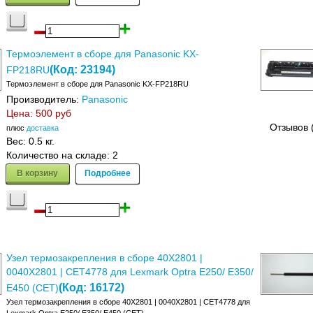
Термоэлемент в сборе для Panasonic KX-
(Код:
23194
)
FP218RU
Термоэлемент в сборе для Panasonic KX-FP218RU
Производитель:
Panasonic
Цена:
500 руб
Отзывов 
плюс
доставка
Вес:
0.5 кг.
Количество на складе:
2
В корзину
Подробнее
Узел термозакрепления в сборе 40X2801 |
0040X2801 | CET4778 для Lexmark Optra E250/ E350/
(Код:
16172
)
E450 (CET)
Узел термозакрепления в сборе 40X2801 | 0040X2801 | CET4778 для
Lexmark Optra E250/ E350/ E450 (CET)