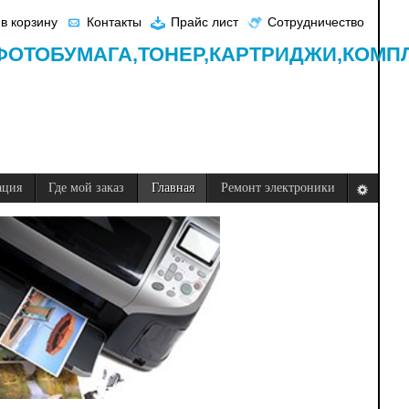
в корзину
Контакты
Прайс лист
Сотрудничество
ФОТОБУМАГА,
ТОНЕР,
КАРТРИДЖИ,
КОМП
ация
Где мой заказ
Главная
Ремонт электроники