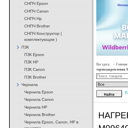
СНПЧ Epson
СНПЧ Canon
СНПЧ Hp
СНПЧ Brother
СНПЧ Конструктор (
комплектующие )
ПЗК
ПЗК Epson
ПЗК HP
Вы здесь:
Главная
ПЗК Canon
термозакрепления M
ПЗК Brother
Чернила
Чернила Epson
Р
Чернила Canon
Чернила HP
НАГРЕ
Чернила Brother
Чернила Epson, Canon, HP в