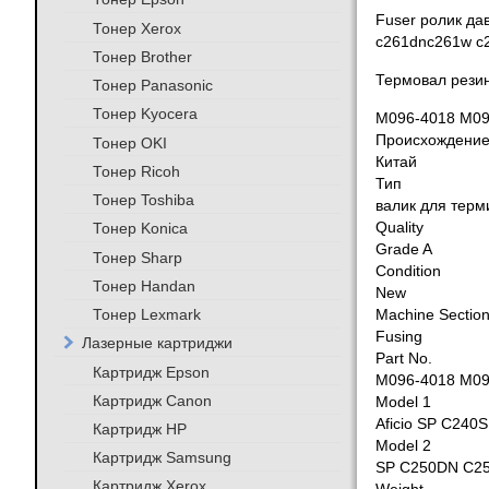
Fuser ролик да
Тонер Xerox
c261dnc261w c
Тонер Brother
Термовал резин
Тонер Panasonic
Тонер Kyocera
M096-4018 M0
Происхождени
Тонер OKI
Китай
Тонер Ricoh
Тип
Тонер Toshiba
валик для терм
Тонер Konica
Quality
Grade A
Тонер Sharp
Condition
Тонер Handan
New
Тонер Lexmark
Machine Sectio
Fusing
Лазерные картриджи
Part No.
Картридж Epson
M096-4018 M09
Картридж Canon
Model 1
Aficio SP C24
Картридж HP
Model 2
Картридж Samsung
SP C250DN C2
Картридж Xerox