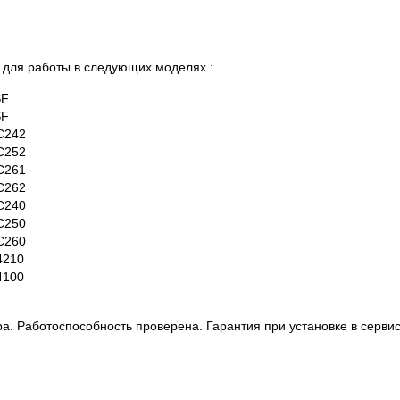
для работы в следующих моделях :
SF
SF
 C242
 C252
 C261
 C262
 C240
 C250
 C260
 4210
 4100
ра. Работоспособность проверена. Гарантия при установке в сервис