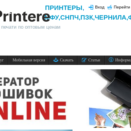
ПРИНТЕРЫ
,
Вход
Перейти 
МФУ,
СНПЧ,
ПЗК,
ЧЕРНИЛА,
 печати по оптовым ценам
луг
Мобильная версия
Скачать
Статьи
Информ