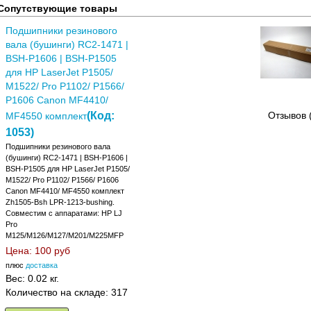
Сопутствующие товары
Подшипники резинового
вала (бушинги) RC2-1471 |
BSH-P1606 | BSH-P1505
для HP LaserJet P1505/
M1522/ Pro P1102/ P1566/
P1606 Canon MF4410/
(Код:
Отзывов 
MF4550 комплект
1053
)
Подшипники резинового вала
(бушинги) RC2-1471 | BSH-P1606 |
BSH-P1505 для HP LaserJet P1505/
M1522/ Pro P1102/ P1566/ P1606
Canon MF4410/ MF4550 комплект
Zh1505-Bsh LPR-1213-bushing.
Совместим с аппаратами: НР LJ
Pro
M125/M126/M127/M201/M225MFP
Цена:
100 руб
плюс
доставка
Вес:
0.02 кг.
Количество на складе:
317