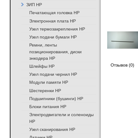
ЗИП HP
Печатающая головка HP
Электронная плата HP
Узел термозакрепления HP
Узел подачи бумаги HP
Ремни, ленты
позиционирования, диски
энкодера HP
Отзывов (0)
Шлейфы HP
Узел подачи чернил HP
Модули памяти HP
Шестеренки HP
Подшипники (бушинги) HP
Блоки питания HP
Электродвигатели и соленоиды
HP
Узел сканирования HP
Датчики HP