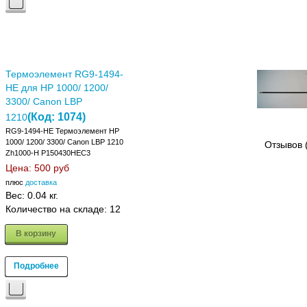
Термоэлемент RG9-1494-
HE для HP 1000/ 1200/
3300/ Canon LBP
(Код:
1074
)
1210
RG9-1494-HE Термоэлемент HP
1000/ 1200/ 3300/ Canon LBP 1210
Отзывов 
Zh1000-H P150430HEC3
Цена:
500 руб
плюс
доставка
Вес:
0.04 кг.
Количество на складе:
12
В корзину
Подробнее