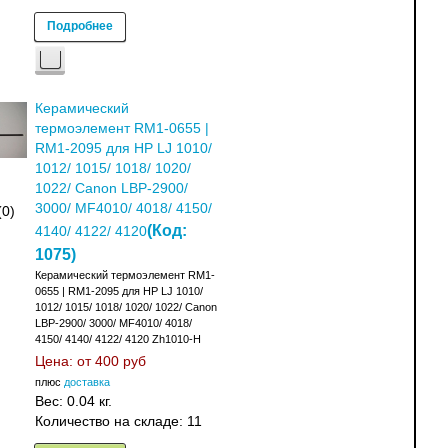
Подробнее
Керамический
термоэлемент RM1-0655 |
RM1-2095 для HP LJ 1010/
1012/ 1015/ 1018/ 1020/
1022/ Canon LBP-2900/
3000/ MF4010/ 4018/ 4150/
(0)
(Код:
4140/ 4122/ 4120
1075
)
Керамический термоэлемент RM1-
0655 | RM1-2095 для HP LJ 1010/
1012/ 1015/ 1018/ 1020/ 1022/ Canon
LBP-2900/ 3000/ MF4010/ 4018/
4150/ 4140/ 4122/ 4120 Zh1010-H
Цена: от
400 руб
плюс
доставка
Вес:
0.04 кг.
Количество на складе:
11