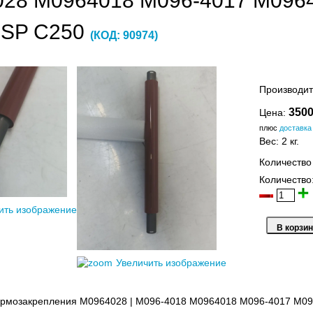
28 M0964018 M096-4017 M0964
 SP C250
(КОД:
90974
)
Производит
3500
Цена:
плюс
доставка
Вес:
2 кг.
Количество
Количество
ить изображение
Увеличить изображение
термозакрепления M0964028 | M096-4018 M0964018 M096-4017 M09