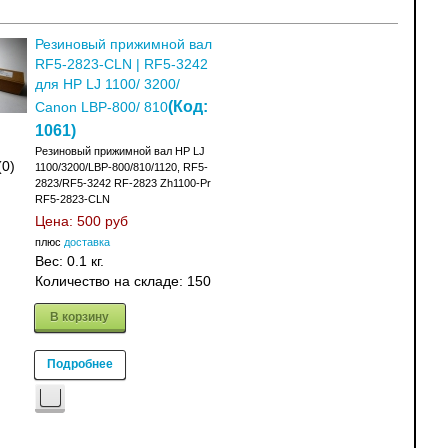
Резиновый прижимной вал
RF5-2823-CLN | RF5-3242
для HP LJ 1100/ 3200/
(Код:
Canon LBP-800/ 810
1061
)
Резиновый прижимной вал HP LJ
(0)
1100/3200/LBP-800/810/1120, RF5-
2823/RF5-3242 RF-2823 Zh1100-Pr
RF5-2823-CLN
Цена:
500 руб
плюс
доставка
Вес:
0.1 кг.
Количество на складе:
150
В корзину
Подробнее