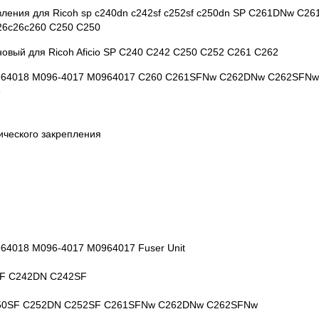
вления для Ricoh sp c240dn c242sf c252sf c250dn SP C261DNw C2
26c26c260 C250 C250
овый для Ricoh Aficio SP C240 C242 C250 C252 C261 C262
964018 M096-4017 M0964017 C260 C261SFNw C262DNw C262SFNw
е
ического закрепления
n
64018 M096-4017 M0964017 Fuser Unit
0SF C242DN C242SF
50SF C252DN C252SF C261SFNw C262DNw C262SFNw