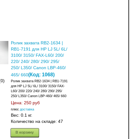
Ролик захвата RB2-1634 |
RB1-7191 для HP LJ 5L/ 6L/
3100/ 3150/ FAX-L60/ 200/
220/ 240/ 280/ 290/ 295/
250/ L350/ Canon LBP-460/
(Код:
1068
)
465/ 660
(0)
Ролик захвата RB2-1634 | RB1-7191
для HP LJ 5L/ 6L/ 3100/ 3150/ FAX-
L60/ 200/ 220/ 240/ 280/ 290/ 295/
250/ L350/ Canon LBP-460/ 465/ 660
Цена:
250 руб
плюс
доставка
Вес:
0.1 кг.
Количество на складе:
47
В корзину