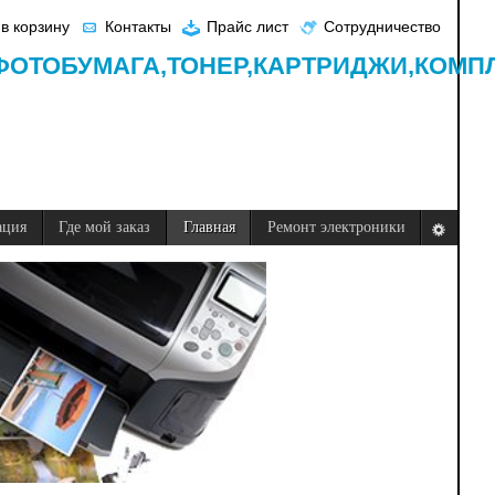
в корзину
Контакты
Прайс лист
Сотрудничество
ФОТОБУМАГА,
ТОНЕР,
КАРТРИДЖИ,
КОМП
ация
Где мой заказ
Главная
Ремонт электроники