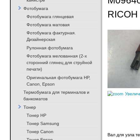
M09640
канистре
Фотобумага
RICOH
Фотобумага глянцевая
Фотобумага матовая
Фотобумага фактурная.
Дизайнерская
Рулонная фотобумага
Фотобумага мелованная (2-х
сторонний глянец для струйной
печати)
Оригинальная фотобумага HP,
Canon, Epson
Термобумага для терминалов и
Увелич
банкоматов
Тонер
Тонер HP
Тонер Samsung
Тонер Canon
Вал для узла 
Тонер Epson