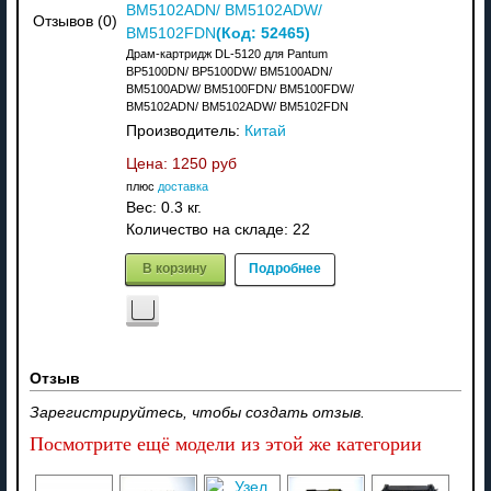
BM5102ADN/ BM5102ADW/
Отзывов (0)
(Код:
52465
)
BM5102FDN
Драм-картридж DL-5120 для Pantum
BP5100DN/ BP5100DW/ BM5100ADN/
BM5100ADW/ BM5100FDN/ BM5100FDW/
BM5102ADN/ BM5102ADW/ BM5102FDN
Производитель:
Китай
Цена:
1250 руб
плюс
доставка
Вес:
0.3 кг.
Количество на складе:
22
В корзину
Подробнее
Отзыв
Зарегистрируйтесь, чтобы создать отзыв.
Посмотрите ещё модели из этой же категории