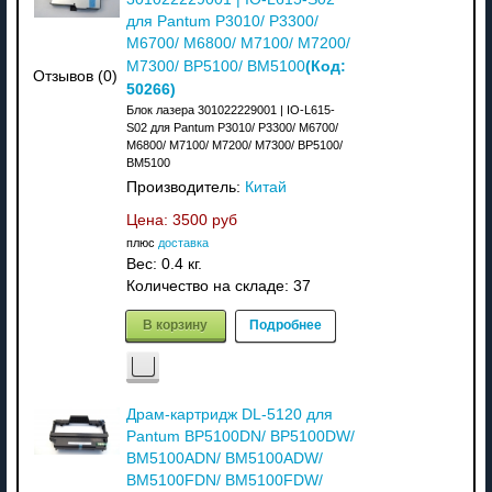
для Pantum P3010/ P3300/
M6700/ M6800/ M7100/ M7200/
(Код:
M7300/ BP5100/ BM5100
Отзывов (0)
50266
)
Блок лазера 301022229001 | IO-L615-
S02 для Pantum P3010/ P3300/ M6700/
M6800/ M7100/ M7200/ M7300/ BP5100/
BM5100
Производитель:
Китай
Цена:
3500 руб
плюс
доставка
Вес:
0.4 кг.
Количество на складе:
37
В корзину
Подробнее
Драм-картридж DL-5120 для
Pantum BP5100DN/ BP5100DW/
BM5100ADN/ BM5100ADW/
BM5100FDN/ BM5100FDW/