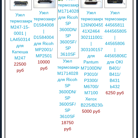
Узел
Узел
Узел
Узел
термозакрпления
термозакрепления
термозакреплен
термозакрепления
D1584008
126N00455
44565811
M247-15-
|
41X2464
444565805
0001 |
D1584004
302111001301
|
LA450314
для Ricoh
|
44565806
для
MP2001/
303100157901
|
Катюша
MP2501
для
44565806DA
M247
Узел
10000
Pantum
для OKI
22500
термозакрепления
руб
M7100DN/
B401/
руб
M1714028
P3010/
B411/
для Ricoh
P3300/
B431
SP
M6700/
b432
3600DN/
M7100
6250 руб
SP
Xerox
3600SF/
B225/B230/B235
SP
5000 руб
3610SF
18750
руб