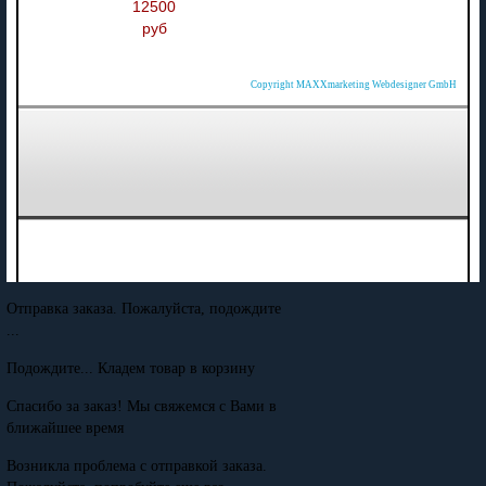
12500
руб
Copyright MAXXmarketing Webdesigner GmbH
Отправка заказа. Пожалуйста, подождите
...
Подождите... Кладем товар в корзину
Спасибо за заказ! Мы свяжемся с Вами в
ближайшее время
Возникла проблема с отправкой заказа.