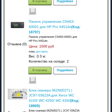
В корзину
Подробнее
Панель управления CN463-
(Код:
60001 для HP Pro X451dn
18797
)
Панель управления CN463-60001 для
HP Pro X451dn
Отзывов (0)
Цена:
1500 руб
плюс
доставка
Вес:
0.3 кг.
Количество на складе:
2
В корзину
Подробнее
Блок сканера 062N00271 |
JC97-03623A для Xerox WC
(Код:
4150/ WC 4250/ WC 4260
18809
)
Блок сканера 062N00271 | JC97-03623A