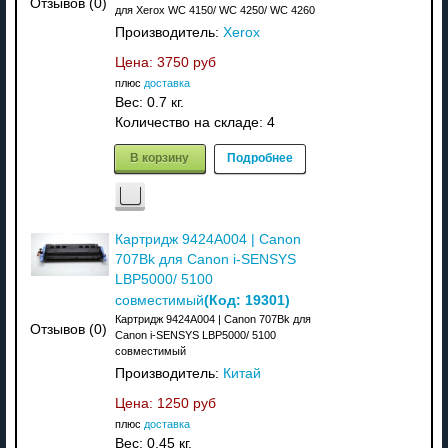
Отзывов (0)
для Xerox WC 4150/ WC 4250/ WC 4260
Производитель:
Xerox
Цена:
3750 руб
плюс
доставка
Вес:
0.7 кг.
Количество на складе:
4
В корзину
Подробнее
Картридж 9424A004 | Canon
707Bk для Canon i-SENSYS
LBP5000/ 5100
(Код:
19301
)
совместимый
Картридж 9424A004 | Canon 707Bk для
Отзывов (0)
Canon i-SENSYS LBP5000/ 5100
совместимый
Производитель:
Китай
Цена:
1250 руб
плюс
доставка
Вес:
0.45 кг.