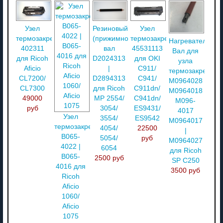
Узел
Резиновый
Узел
термозакрепления
(прижимной)
термозакрепления
Нагревательны
402311
вал
45531113
Вал для
для Ricoh
D2024313
для OKI
узла
Aficio
|
C911/
термозакреплен
CL7200/
D2894313
C941/
M0964028
CL7300
для Ricoh
C911dn/
M0964018
49000
MP 2554/
C941dn/
M096-
руб
3054/
ES9431/
4017
Узел
3554/
ES9542
M0964017
термозакрепления
4054/
22500
|
B065-
5054/
руб
M0964027
4022 |
6054
для Ricoh
B065-
2500 руб
SP C250
4016 для
3500 руб
Ricoh
Aficio
1060/
Aficio
1075