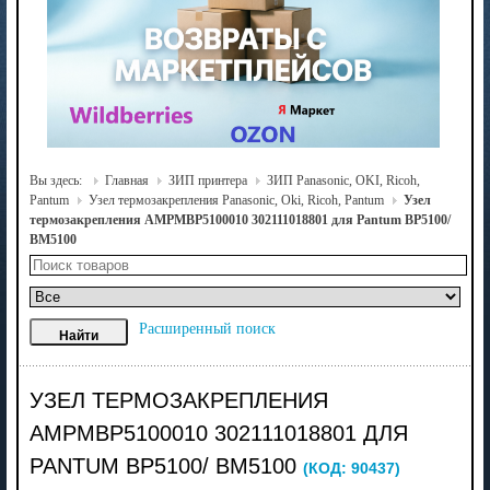
Вы здесь:
Главная
ЗИП принтера
ЗИП Panasonic, OKI, Ricoh,
Pantum
Узел термозакрепления Panasonic, Oki, Ricoh, Pantum
Узел
термозакрепления АМРМВР5100010 302111018801 для Pantum BP5100/
BM5100
Расширенный поиск
УЗЕЛ ТЕРМОЗАКРЕПЛЕНИЯ
АМРМВР5100010 302111018801 ДЛЯ
PANTUM BP5100/ BM5100
(КОД:
90437
)