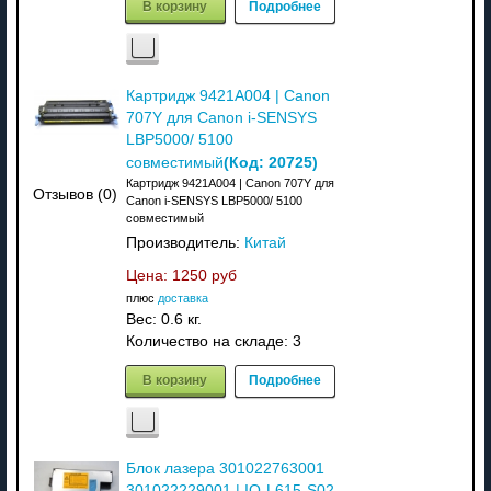
В корзину
Подробнее
Картридж 9421A004 | Canon
707Y для Canon i-SENSYS
LBP5000/ 5100
(Код:
20725
)
совместимый
Картридж 9421A004 | Canon 707Y для
Отзывов (0)
Canon i-SENSYS LBP5000/ 5100
совместимый
Производитель:
Китай
Цена:
1250 руб
плюс
доставка
Вес:
0.6 кг.
Количество на складе:
3
В корзину
Подробнее
Блок лазера 301022763001
301022229001 | IO-L615-S02