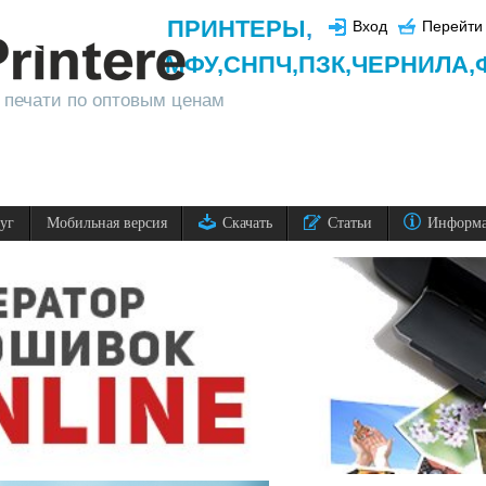
ПРИНТЕРЫ
,
Вход
Перейти 
МФУ,
СНПЧ,
ПЗК,
ЧЕРНИЛА,
 печати по оптовым ценам
луг
Мобильная версия
Скачать
Статьи
Информ