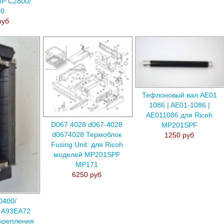
 MP C2800/
00
руб
Тефлоновый вал AE01
1086 | AE01-1086 |
AE011086 для Ricoh
D067 4028 d067-4028
MP201SPF
d0674028 Термоблок
1250 руб
Fusing Unit: для Ricoh
моделей MP201SPF
MP171
6250 руб
0400/
 A93EA72
крепления