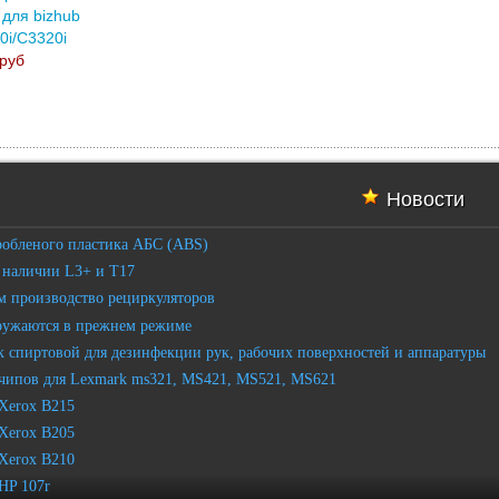
 для bizhub
0i/C3320i
руб
Новости
робленого пластика АБС (ABS)
 наличии L3+ и T17
 производство рециркуляторов
ружаются в прежнем режиме
 спиртовой для дезинфекции рук, рабочих поверхностей и аппаратуры
чипов для Lexmark ms321, MS421, MS521, MS621
Xerox B215
Xerox B205
Xerox B210
HP 107r