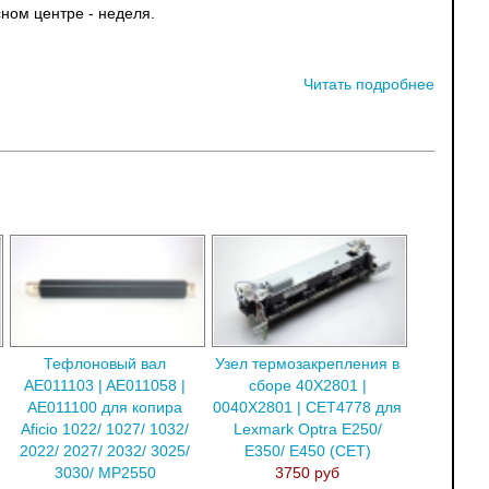
ном центре - неделя.
Читать подробнее
Тефлоновый вал
Узел термозакрепления в
AE011103 | AE011058 |
сборе 40X2801 |
AE011100 для копира
0040X2801 | CET4778 для
Aficio 1022/ 1027/ 1032/
Lexmark Optra E250/
2022/ 2027/ 2032/ 3025/
E350/ E450 (CET)
3030/ MP2550
3750 руб