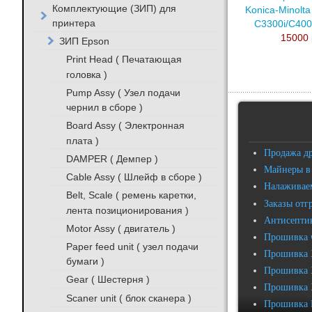
Комплектующие (ЗИП) для
Konica-Minolta
принтера
C3300i/C400
15000 
ЗИП Epson
Print Head ( Печатающая
головка )
Pump Assy ( Узел подачи
чернил в сборе )
Board Assy ( Электронная
плата )
Продажа д
DAMPER ( Демпер )
Майнеры в
Cable Assy ( Шлейф в сборе )
Налаживаем
Belt, Scale ( ремень каретки,
Заказы отг
лента позиционирования )
Антисептик
Motor Assy ( двигатель )
Прошивка 
Paper feed unit ( узел подачи
Прошивка 
бумаги )
Прошивка 
Gear ( Шестерня )
Прошивка 
Scaner unit ( блок сканера )
Прошивка 