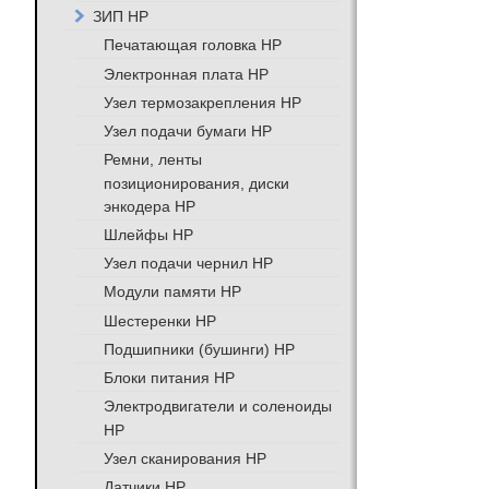
ЗИП HP
Печатающая головка HP
Электронная плата HP
Узел термозакрепления HP
Узел подачи бумаги HP
Ремни, ленты
позиционирования, диски
энкодера HP
Шлейфы HP
Узел подачи чернил HP
Модули памяти HP
Шестеренки HP
Подшипники (бушинги) HP
Блоки питания HP
Электродвигатели и соленоиды
HP
Узел сканирования HP
Датчики HP