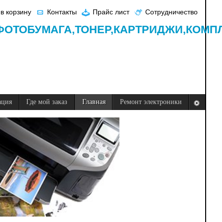
в корзину
Контакты
Прайс лист
Сотрудничество
ФОТОБУМАГА,
ТОНЕР,
КАРТРИДЖИ,
КОМП
ация
Где мой заказ
Главная
Ремонт электроники