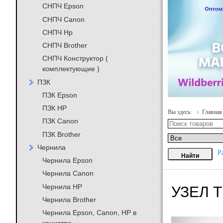
СНПЧ Epson
СНПЧ Canon
СНПЧ Hp
СНПЧ Brother
СНПЧ Конструктор (
комплектующие )
ПЗК
ПЗК Epson
ПЗК HP
Вы здесь:
Главная
ПЗК Canon
ПЗК Brother
Чернила
Р
Чернила Epson
Чернила Canon
Чернила HP
УЗЕЛ 
Чернила Brother
Чернила Epson, Canon, HP в