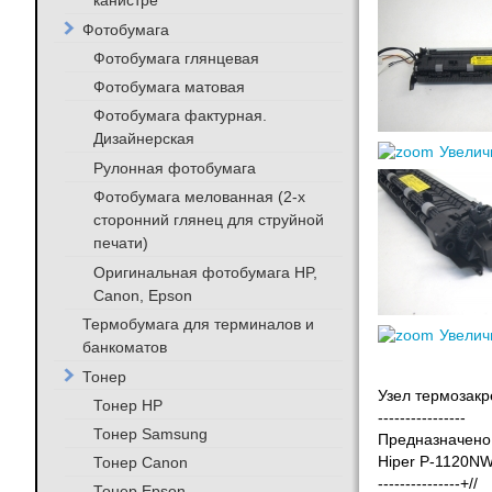
канистре
Фотобумага
Фотобумага глянцевая
Фотобумага матовая
Фотобумага фактурная.
Дизайнерская
Увелич
Рулонная фотобумага
Фотобумага мелованная (2-х
сторонний глянец для струйной
печати)
Оригинальная фотобумага HP,
Canon, Epson
Термобумага для терминалов и
Увелич
банкоматов
Тонер
Узел термозакр
Тонер HP
----------------
Тонер Samsung
Предназначено 
Тонер Canon
Hiper P-1120N
---------------+//
Тонер Epson