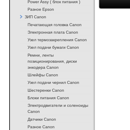
Power Assy ( блок питания )
Разное Epson
ЗИП Canon
Печатающая головка Canon
Электронная плата Canon
Узел термозакрепления Canon
Узел подачи бумаги Canon
Ремни, ленты
позиционирования, диски
энкодера Canon
Шлейфы Canon
Узел подачи чернил Canon
Шестеренки Canon
Блоки питания Canon
Электродвигатели и соленоиды
Canon
Датчики Canon
Разное Canon