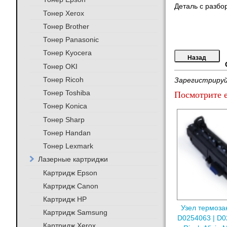
Деталь с разбо
Тонер Xerox
Тонер Brother
Тонер Panasonic
Тонер Kyocera
Тонер OKI
Тонер Ricoh
Зарегистрируй
Тонер Toshiba
Посмотрите е
Тонер Konica
Тонер Sharp
Тонер Handan
Тонер Lexmark
Лазерные картриджи
Картридж Epson
Картридж Canon
Картридж HP
Узел термоза
Картридж Samsung
D0254063 | D0
Картридж Xerox