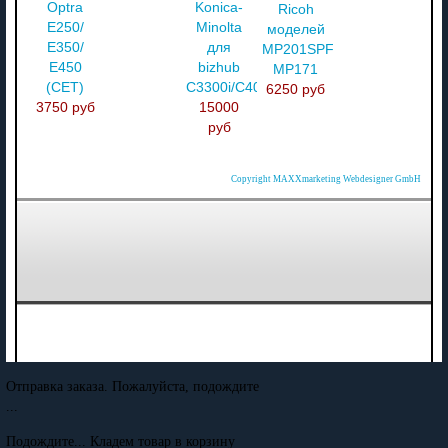
Optra
Konica-
Ricoh
E250/
Minolta
моделей
E350/
для
MP201SPF
E450
bizhub
MP171
(CET)
C3300i/C4000i/C3320i
6250 руб
3750 руб
15000
руб
Copyright MAXXmarketing Webdesigner GmbH
Отправка заказа. Пожалуйста, подождите
...
Подождите... Кладем товар в корзину