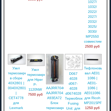
1027/
1032/
2022/
2027/
2032/
3025/
3030/
MP2550
совместимый
2500 руб
Узел
Тефлоновый
Узел
термозакрепления
вал AE01
D067
термозакрепления
в сборе
1086 |
4028
для Hiper
40X2801 |
AE01-
d067-
P-
0040X2801
1086 |
AAJRR70400/
4028
1120NW
|
AE011086
AAJRR70411
d0674028
7500 руб
CET4778
для Ricoh
A93EA72
Термоблок
для
MP201SPF
Блок
Fusing
Lexmark
1250 руб
термозакрепления
Unit: для