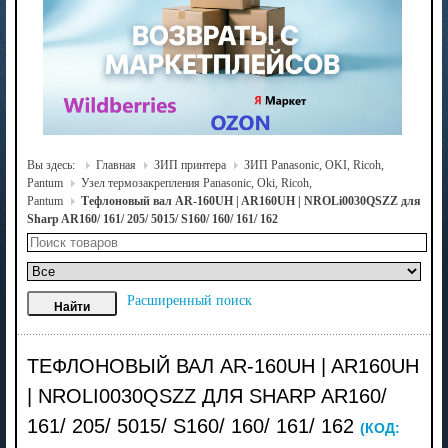
Вы здесь:
Главная
ЗИП принтера
ЗИП Panasonic, OKI, Ricoh,
Pantum
Узел термозакрепления Panasonic, Oki, Ricoh,
Pantum
Тефлоновый вал AR-160UH | AR160UH | NROLi0030QSZZ для
Sharp AR160/ 161/ 205/ 5015/ S160/ 160/ 161/ 162
Расширенный поиск
ТЕФЛОНОВЫЙ ВАЛ AR-160UH | AR160UH
| NROLI0030QSZZ ДЛЯ SHARP AR160/
161/ 205/ 5015/ S160/ 160/ 161/ 162
(КОД: