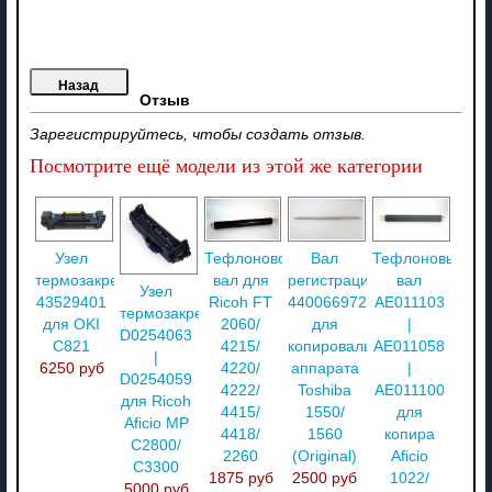
Отзыв
Зарегистрируйтесь, чтобы создать отзыв.
Посмотрите ещё модели из этой же категории
Узел
Тефлоновой
Вал
Тефлоновый
термозакрепления
вал для
регистрации
вал
Узел
43529401
Ricoh FT
4400669720
AE011103
термозакрепления
для OKI
2060/
для
|
D0254063
C821
4215/
копировального
AE011058
|
6250 руб
4220/
аппарата
|
D0254059
4222/
Toshiba
AE011100
для Ricoh
4415/
1550/
для
Aficio MP
4418/
1560
копира
C2800/
2260
(Original)
Aficio
C3300
1875 руб
2500 руб
1022/
5000 руб