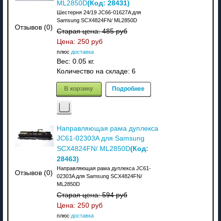
(Код:
28431
)
ML2850D
Шестерня 24/19 JC66-01627A для
Samsung SCX4824FN/ ML2850D
Отзывов (0)
Старая цена:
485 руб
Цена:
250 руб
плюс
доставка
Вес:
0.05 кг.
Количество на складе:
6
В корзину
Подробнее
Направляющая рама дуплекса
JC61-02303A для Samsung
(Код:
SCX4824FN/ ML2850D
28463
)
Направляющая рама дуплекса JC61-
Отзывов (0)
02303A для Samsung SCX4824FN/
ML2850D
Старая цена:
594 руб
Цена:
250 руб
плюс
доставка