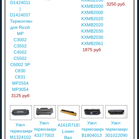
KXMB2030B/
D1424011
3250 руб
KXMB2000RUB/
|
KXMB2000RUW/
D1424037
KXMB2020RUB/
Термопленка
KXMB2020RUW/
для Ricoh
KXMB2030RUB/
MP
KXMB2030RUW/
C3002
KXMB2061B
C3502
1875 руб
C4502
C5502
C6002 SP
C830
C831
MP2554
MP3054
3125 руб
Узел
Узел
Узел
Узел
A161R71811-
термозакрепления
термозакрепления
термозакреплен
термозакрепления
Lower
43377003
B1804013
301022090001
M1324102
Вал