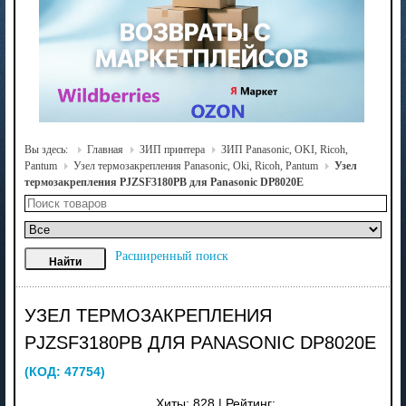
Вы здесь:
Главная
ЗИП принтера
ЗИП Panasonic, OKI, Ricoh,
Pantum
Узел термозакрепления Panasonic, Oki, Ricoh, Pantum
Узел
термозакрепления PJZSF3180PB для Panasonic DP8020E
Расширенный поиск
УЗЕЛ ТЕРМОЗАКРЕПЛЕНИЯ
PJZSF3180PB ДЛЯ PANASONIC DP8020E
(КОД:
47754
)
Хиты:
828
|
Рейтинг: