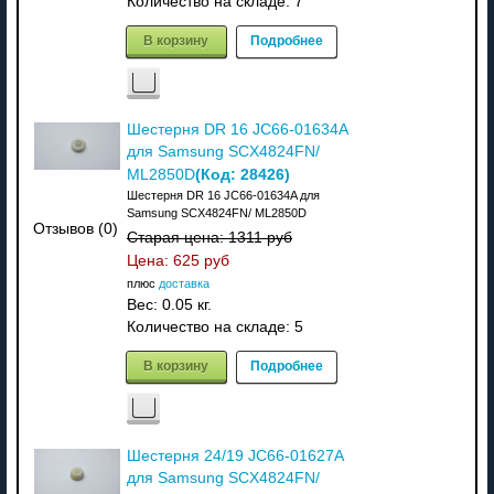
Количество на складе:
7
В корзину
Подробнее
Шестерня DR 16 JC66-01634A
для Samsung SCX4824FN/
(Код:
28426
)
ML2850D
Шестерня DR 16 JC66-01634A для
Samsung SCX4824FN/ ML2850D
Отзывов (0)
Старая цена:
1311 руб
Цена:
625 руб
плюс
доставка
Вес:
0.05 кг.
Количество на складе:
5
В корзину
Подробнее
Шестерня 24/19 JC66-01627A
для Samsung SCX4824FN/