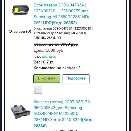
Блок лазера JC96-04733A |
122N00310 | 122N00279 для
Samsung ML2850D/ 2851ND/
(Код:
26352
)
2851NDR
Блок лазера JC96-04733A | 122N00310 |
Отзывов (0)
122N00279 для Samsung ML2850D/
2851ND/ 2851NDR
Старая цена:
3900 руб
Цена:
1800 руб
плюс
доставка
Вес:
0.7 кг.
Количество на складе:
2
В корзину
Подробнее
Кассета (лоток) JC97-03017A
050N00542 для Samsung
SCX4824FN/ ML2850D/
(Код:
2851ND Xerox 3210 3220
28366
)