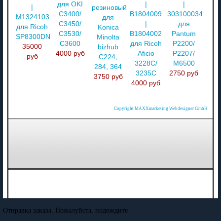
для OKI
|
|
|
резиновый
С3400/
B1804009
303100034701
M1324103
для
C3450/
|
для
для Ricoh
Konica
C3530/
B1804002
Pantum
SP8300DN
Minolta
C3600
для Ricoh
P2200/
35000
bizhub
4000 руб
Aficio
P2207/
руб
C224,
3228C/
M6500
284, 364
3235C
2750 руб
3750 руб
4000 руб
Copyright MAXXmarketing Webdesigner GmbH
Отправка заказа. Пожалуйста, подождите
...