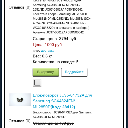
Кассета (лоток) JC97-03017A для
Samsung SCX4824FN/ ML2850D/
Отзывов (0)
2851ND JC97-03017A / 050N00542
Кассета в сборе Samsung ML-2850D/
ML-2851ND/ ML-2853ND/ ML-2855/ SCX-
4824FN/ SCX-4826FN/ SCX-4828FN /
WC3210/ 3220 ( с аппарата в разборе!)
Артикул: JC97-03017A / 050N00542
Старая цена:
3794 руб
Цена:
1000 руб
плюс
доставка
Вес:
0.6 кг.
Количество на складе:
5
В корзину
Подробнее
Блок-поворот JC96-04732A для
Samsung SCX4824FN/
(Код:
28412
)
ML2850D
Блок-поворот JC96-04732A для Samsung
SCX4824FN/ ML2850D
Отзывов (0)
Старая цена:
488 руб