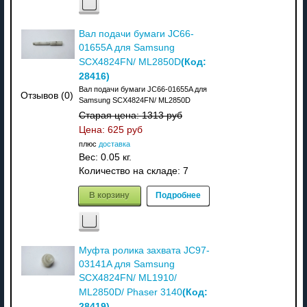
Вал подачи бумаги JC66-
01655A для Samsung
(Код:
SCX4824FN/ ML2850D
28416
)
Вал подачи бумаги JC66-01655A для
Отзывов (0)
Samsung SCX4824FN/ ML2850D
Старая цена:
1313 руб
Цена:
625 руб
плюс
доставка
Вес:
0.05 кг.
Количество на складе:
7
В корзину
Подробнее
Муфта ролика захвата JC97-
03141A для Samsung
SCX4824FN/ ML1910/
(Код:
ML2850D/ Phaser 3140
28419
)