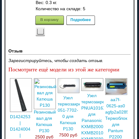
Вес:
0.3 кг.
Количество на складе:
5
В корзину
Подробнее
Отзыв
Зарегистрируйтесь, чтобы создать отзыв.
Посмотрите ещё модели из этой же категории
Узел
Узел
aa7f-
термозакрепления
термозакрепления
0625-as0
PNUA1016X
051-7702-
Резиновый
agfp2a028532
для
0 для
D1424253
вал для
Термоблок
Panasonic
Катюша
|
Катюша
для
KXMB2000B/
P130
D1424004
P130
Pantum
KXMB2010B/
7500 руб
|
2500 руб
P2200