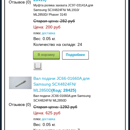
Отзывов (0)
Муфта ролика захвата JC97-03141A для
Samsung SCX4824FN/ ML1910/
ML2850D/ Phaser 3140
Старая цена:
282 руб
Цена:
200 руб
плюс
доставка
Вес:
0.05 кг.
Количество на складе:
24
В корзину
Подробнее
Вал подачи JC66-01660A для
Samsung SCX4824FN/
(Код:
28425
)
ML2850D
Вал подачи JC66-01660A для Samsung
SCX4824FN/ ML2850D
Отзывов (0)
Старая цена:
1292 руб
Цена:
625 руб
плюс
доставка
Вес:
0.05 кг.