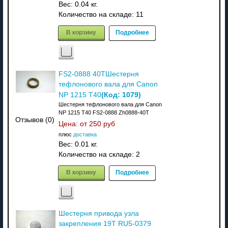
Вес:
0.04 кг.
Количество на складе:
11
В корзину
Подробнее
FS2-0888 40TШестерня
тефлонового вала для Canon
(Код:
1079
)
NP 1215 T40
Шестерня тефлонового вала для Canon
NP 1215 T40 FS2-0888 Zh0888-40T
Отзывов (0)
Цена: от
250 руб
плюс
доставка
Вес:
0.01 кг.
Количество на складе:
2
В корзину
Подробнее
Шестерня привода узла
закрепления 19T RU5-0379