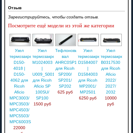
Отзыв
Зарегистрируйтесь, чтобы создать отзыв.
Посмотрите ещё модели из этой же категории
Узел
Узел
Тефлоновый
Узел
Узел
термозакрепления
термозакрепления
вал
термозакрепления
термозакреплен
D150-
M1024003
AHRC0SP100020
D1584007
B0317530
4018 |
|
для Ricoh
|
для Ricoh
D150-
U009_S001
SP200/
D1584003
Aficio
4062 для
для Ricoh
SP201/
для Ricoh
2022/
Ricoh
Aficio SP
SP202
MP2001/
2027/
Aficio
100SU/
625 руб
MP2501
2032
MPC3003/
SP100
6250 руб
10000
MPC3503/
1500 руб
руб
MPC4503/
MPC5503/
MPC6003SP
22000