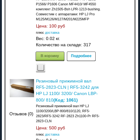
P1566/ P1606 Canon MF4410/ MF4550
комплект Zh1505-Bsh LPR-1213-bushing.
Совместим с аппаратами: НР LJ Pro
M125/M126/M127/M201/M225MFP
Цена:
100 руб
плюс
доставка
Вес:
0.02 кг.
Количество на складе:
317
В корзину
Подробнее
Резиновый прижимной вал
RF5-2823-CLN | RF5-3242 для
HP LJ 1100/ 3200/ Canon LBP-
(Код:
1061
)
800/ 810
Резиновый прижимной вал HP LJ
1100/3200/LBP-800/810/1120, RF5-
Отзывов (0)
2823/RF5-3242 RF-2823 Zh1100-Pr RF5-
2823-CLN
Цена:
500 руб
плюс
доставка