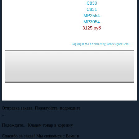
C830
C831
MP2554
MP3054
3125 руб
Copyright MAXXmarketing Webdesigner GmbH
Отправка заказа. Пожалуйста, подождите
...
Подождите... Кладем товар в корзину
Спасибо за заказ! Мы свяжемся с Вами в