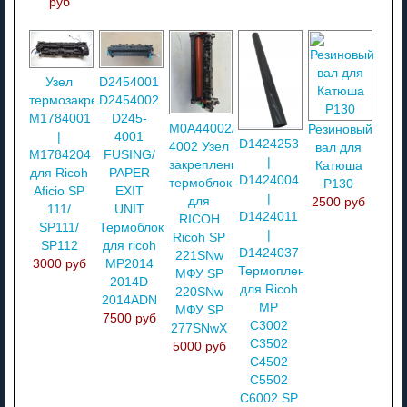
руб
Узел
D2454001
термозакрепления
D2454002
M1784001
D245-
M0A44002/M0A4-
Резиновый
|
4001
D1424253
4002 Узел
вал для
M1784204
FUSING/
|
закрепления
Катюша
для Ricoh
PAPER
D1424004
термоблок
P130
Aficio SP
EXIT
|
для
2500 руб
111/
UNIT
D1424011
RICOH
SP111/
Термоблок
|
Ricoh SP
SP112
для ricoh
D1424037
221SNw
3000 руб
MP2014
Термопленка
МФУ SP
2014D
для Ricoh
220SNw
2014ADN
MP
МФУ SP
7500 руб
C3002
277SNwX
C3502
5000 руб
C4502
C5502
C6002 SP