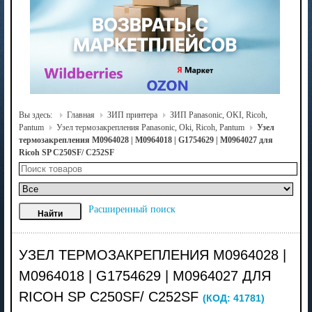
Вы здесь:
Главная
ЗИП принтера
ЗИП Panasonic, OKI, Ricoh,
Pantum
Узел термозакрепления Panasonic, Oki, Ricoh, Pantum
Узел
термозакрепления M0964028 | M0964018 | G1754629 | M0964027 для
Ricoh SP C250SF/ C252SF
Расширенный поиск
УЗЕЛ ТЕРМОЗАКРЕПЛЕНИЯ M0964028 |
M0964018 | G1754629 | M0964027 ДЛЯ
RICOH SP C250SF/ C252SF
(КОД:
41781
)