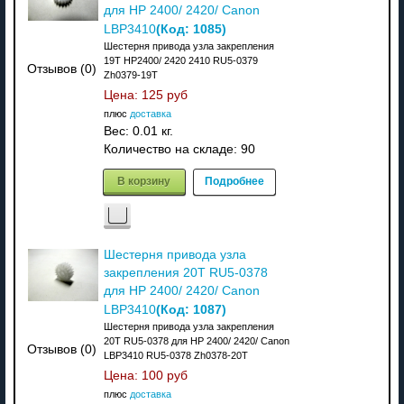
для HP 2400/ 2420/ Canon
(Код:
1085
)
LBP3410
Шестерня привода узла закрепления
19T HP2400/ 2420 2410 RU5-0379
Отзывов (0)
Zh0379-19T
Цена:
125 руб
плюс
доставка
Вес:
0.01 кг.
Количество на складе:
90
В корзину
Подробнее
Шестерня привода узла
закрепления 20T RU5-0378
для HP 2400/ 2420/ Canon
(Код:
1087
)
LBP3410
Шестерня привода узла закрепления
20T RU5-0378 для HP 2400/ 2420/ Canon
Отзывов (0)
LBP3410 RU5-0378 Zh0378-20T
Цена:
100 руб
плюс
доставка