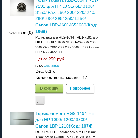
Ролик захвата RB2-1634 | RB1-
7191 для HP LJ 5L/ 6L/ 3100/
3150/ FAX-L60/ 200/ 220/ 240/
280/ 290/ 295/ 250/ L350/
(Код:
Canon LBP-460/ 465/ 660
1068
)
Отзывов (0)
Ролик захвата RB2-1634 | RB1-7191 для
HP LJ 5L/ 6L/ 3100/ 3150/ FAX-L60/ 200/
220/ 240/ 280/ 290/ 295/ 250/ L350/ Canon
LBP-460/ 465/ 660
Цена:
250 руб
плюс
доставка
Вес:
0.1 кг.
Количество на складе:
47
В корзину
Подробнее
Термоэлемент RG9-1494-HE
для HP 1000/ 1200/ 3300/
(Код:
1074
)
Canon LBP 1210
RG9-1494-HE Термоэлемент HP 1000/
1200/ 3300/ Canon LBP 1210 Zh1000-H