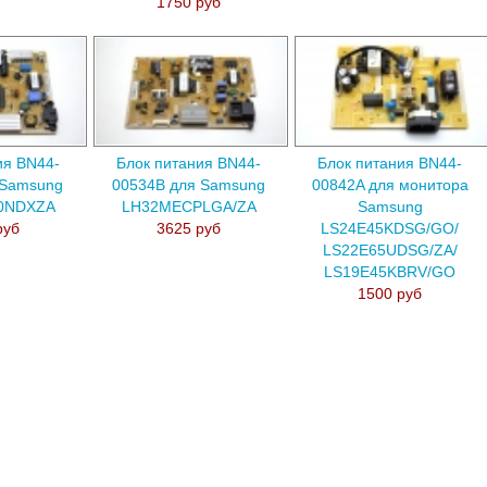
1750 руб
ия BN44-
Блок питания BN44-
Блок питания BN44-
 Samsung
00534B для Samsung
00842A для монитора
0NDXZA
LH32MECPLGA/ZA
Samsung
руб
3625 руб
LS24E45KDSG/GO/
LS22E65UDSG/ZA/
LS19E45KBRV/GO
1500 руб