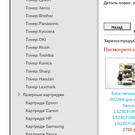
Деталь новая, 
Тонер Xerox
Тонер Brother
Тонер Panasonic
Тонер Kyocera
Тонер OKI
Зарегистрируй
Тонер Ricoh
Посмотрите е
Тонер Toshiba
Тонер Konica
Тонер Sharp
Тонер Handan
Тонер Lexmark
Блок питан
Лазерные картриджи
00226A для 
Картридж Epson
Sams
Картридж Canon
LS23CFUK
LS23CFUK
Картридж HP
LS23CFU
Картридж Samsung
2750 
Картридж Xerox