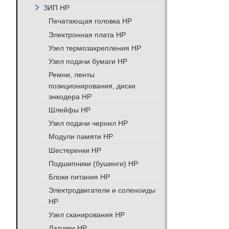
ЗИП HP
Печатающая головка HP
Электронная плата HP
Узел термозакрепления HP
Узел подачи бумаги HP
Ремни, ленты
позиционирования, диски
энкодера HP
Шлейфы HP
Узел подачи чернил HP
Модули памяти HP
Шестеренки HP
Подшипники (бушинги) HP
Блоки питания HP
Электродвигатели и соленоиды
HP
Узел сканирования HP
Датчики HP