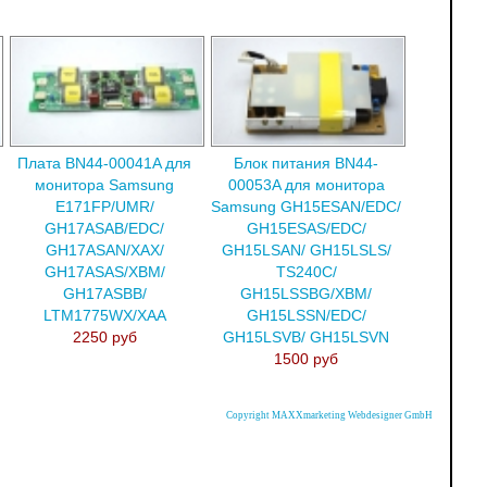
Плата BN44-00041A для
Блок питания BN44-
монитора Samsung
00053A для монитора
E171FP/UMR/
Samsung GH15ESAN/EDC/
GH17ASAB/EDC/
GH15ESAS/EDC/
GH17ASAN/XAX/
GH15LSAN/ GH15LSLS/
GH17ASAS/XBM/
TS240C/
GH17ASBB/
GH15LSSBG/XBM/
LTM1775WX/XAA
GH15LSSN/EDC/
2250 руб
GH15LSVB/ GH15LSVN
1500 руб
Copyright MAXXmarketing Webdesigner GmbH