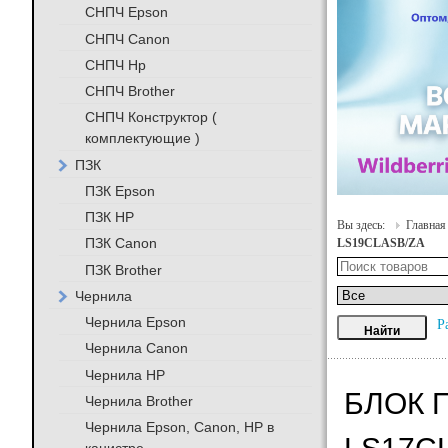
СНПЧ Epson
СНПЧ Canon
СНПЧ Hp
СНПЧ Brother
СНПЧ Конструктор (
комплектующие )
ПЗК
ПЗК Epson
ПЗК HP
Вы здесь:
Главная
ПЗК Canon
LS19CLASB/ZA
ПЗК Brother
Чернила
Чернила Epson
Р
Чернила Canon
Чернила HP
БЛОК 
Чернила Brother
Чернила Epson, Canon, HP в