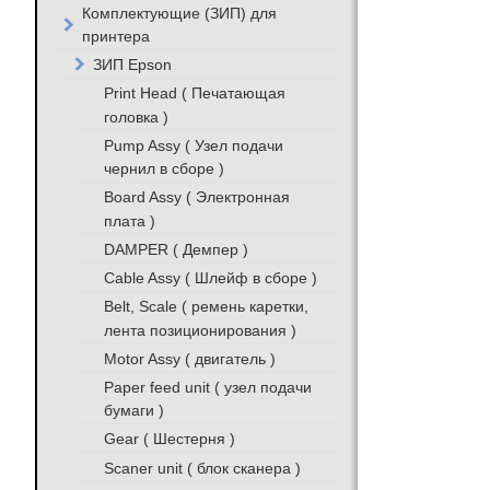
Комплектующие (ЗИП) для
принтера
ЗИП Epson
Print Head ( Печатающая
головка )
Pump Assy ( Узел подачи
чернил в сборе )
Board Assy ( Электронная
плата )
DAMPER ( Демпер )
Cable Assy ( Шлейф в сборе )
Belt, Scale ( ремень каретки,
лента позиционирования )
Motor Assy ( двигатель )
Paper feed unit ( узел подачи
бумаги )
Gear ( Шестерня )
Scaner unit ( блок сканера )