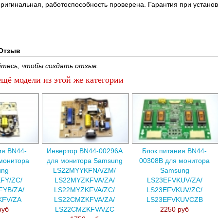
оригинальная, работоспособность проверена. Гарантия при установ
Отзыв
тесь, чтобы создать отзыв.
щё модели из этой же категории
ия BN44-
Инвертор BN44-00296A
Блок питания BN44-
монитора
для монитора Samsung
00308B для монитора
ung
LS22MYYKFNA/ZM/
Samsung
FY/ZC/
LS22MYZKFVA/ZA/
LS23EFVKUV/ZA/
FYB/ZA/
LS22MYZKFVA/ZC/
LS23EFVKUV/ZC/
KFV/ZA
LS22CMZKFVA/ZA/
LS23EFVKUVCZB
руб
LS22CMZKFVA/ZC
2250 руб