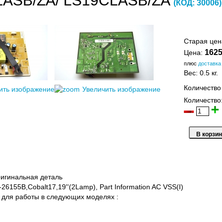
LASB/ZA/ LS19CLASB/ZA
(КОД:
30006
)
Старая це
1625
Цена:
плюс
доставка
Вес:
0.5 кг.
Количество
ить изображение
Увеличить изображение
Количество
игинальная деталь
-26155B,Cobalt17,19''(2Lamp), Part Information AC VSS(I)
для работы в следующих моделях :