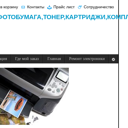
в корзину
Контакты
Прайс лист
Сотрудничество
ФОТОБУМАГА,
ТОНЕР,
КАРТРИДЖИ,
КОМП
ация
Где мой заказ
Главная
Ремонт электроники