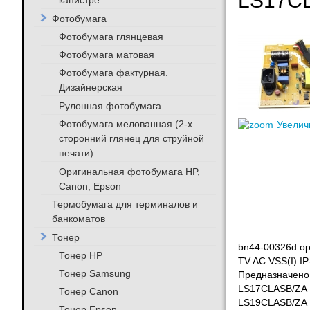
LS17C
канистре
Фотобумага
Фотобумага глянцевая
Фотобумага матовая
Фотобумага фактурная.
Дизайнерская
Рулонная фотобумага
Фотобумага мелованная (2-х
Увелич
сторонний глянец для струйной
печати)
Оригинальная фотобумага HP,
Canon, Epson
Термобумага для терминалов и
банкоматов
Тонер
bn44-00326d ор
Тонер HP
TV AC VSS(I) IP
Тонер Samsung
Предназначено 
LS17CLASB/ZA
Тонер Canon
LS19CLASB/ZA
Тонер Epson