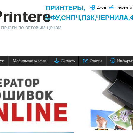
ПРИНТЕРЫ
,
Вход
Перейти 
МФУ,
СНПЧ,
ПЗК,
ЧЕРНИЛА,
 печати по оптовым ценам
луг
Мобильная версия
Скачать
Статьи
Информ