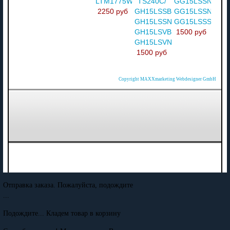
LTM1775WX/XAA
TS240C/
GG15LSSN/XBM
2250 руб
GH15LSSBG/XBM/
GG15LSSN/XSH
GH15LSSN/EDC/
GG15LSSS/XSH
GH15LSVB/
1500 руб
GH15LSVN
1500 руб
Copyright MAXXmarketing Webdesigner GmbH
Отправка заказа. Пожалуйста, подождите
...
Подождите... Кладем товар в корзину