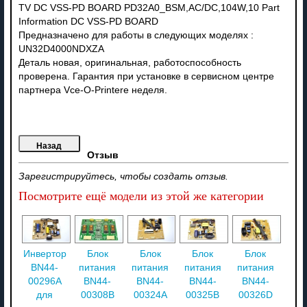
TV DC VSS-PD BOARD PD32A0_BSM,AC/DC,104W,10 Part
Information DC VSS-PD BOARD
Предназначено для работы в следующих моделях :
UN32D4000NDXZA
Деталь новая, оригинальная, работоспособность
проверена. Гарантия при установке в сервисном центре
партнера Vce-O-Printere неделя.
Отзыв
Зарегистрируйтесь, чтобы создать отзыв.
Посмотрите ещё модели из этой же категории
Инвертор
Блок
Блок
Блок
Блок
BN44-
питания
питания
питания
питания
00296A
BN44-
BN44-
BN44-
BN44-
для
00308B
00324A
00325B
00326D