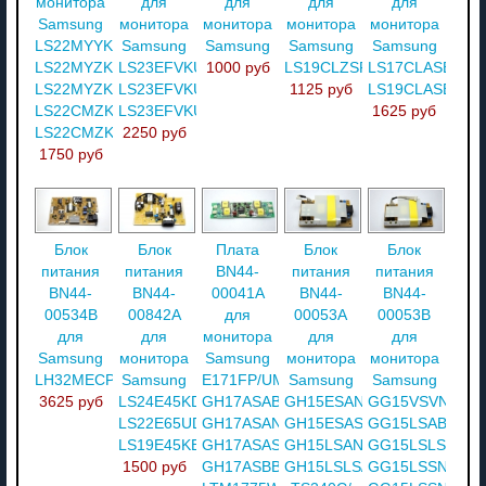
монитора
для
для
для
для
Samsung
монитора
монитора
монитора
монитора
LS22MYYKFNA/ZM/
Samsung
Samsung
Samsung
Samsung
LS22MYZKFVA/ZA/
LS23EFVKUV/ZA/
1000 руб
LS19CLZSFV/ZA
LS17CLASB/ZA/
LS22MYZKFVA/ZC/
LS23EFVKUV/ZC/
1125 руб
LS19CLASB/ZA
LS22CMZKFVA/ZA/
LS23EFVKUVCZB
1625 руб
LS22CMZKFVA/ZC
2250 руб
1750 руб
Блок
Блок
Плата
Блок
Блок
питания
питания
BN44-
питания
питания
BN44-
BN44-
00041A
BN44-
BN44-
00534B
00842A
для
00053A
00053B
для
для
монитора
для
для
Samsung
монитора
Samsung
монитора
монитора
LH32MECPLGA/ZA
Samsung
E171FP/UMR/
Samsung
Samsung
3625 руб
LS24E45KDSG/GO/
GH17ASAB/EDC/
GH15ESAN/EDC/
GG15VSVN/XBM
LS22E65UDSG/ZA/
GH17ASAN/XAX/
GH15ESAS/EDC/
GG15LSAB/
LS19E45KBRV/GO
GH17ASAS/XBM/
GH15LSAN/
GG15LSLS/
1500 руб
GH17ASBB/
GH15LSLS/
GG15LSSN/MAG