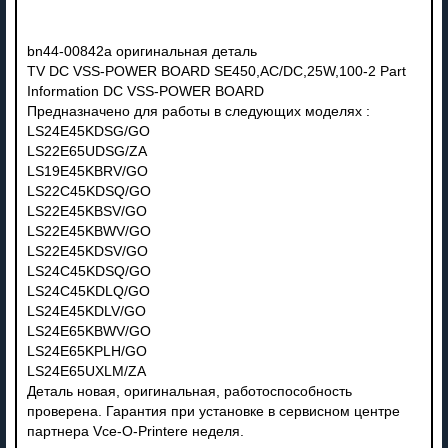
bn44-00842a оригинальная деталь
TV DC VSS-POWER BOARD SE450,AC/DC,25W,100-2 Part
Information DC VSS-POWER BOARD
Предназначено для работы в следующих моделях :
LS24E45KDSG/GO
LS22E65UDSG/ZA
LS19E45KBRV/GO
LS22C45KDSQ/GO
LS22E45KBSV/GO
LS22E45KBWV/GO
LS22E45KDSV/GO
LS24C45KDSQ/GO
LS24C45KDLQ/GO
LS24E45KDLV/GO
LS24E65KBWV/GO
LS24E65KPLH/GO
LS24E65UXLM/ZA
Деталь новая, оригинальная, работоспособность
проверена. Гарантия при установке в сервисном центре
партнера Vce-O-Printere неделя.