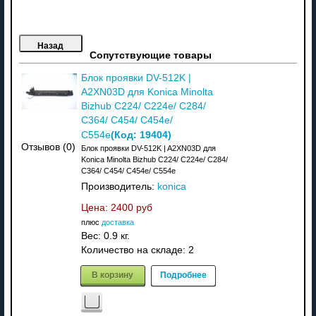
Сопутствующие товары
Блок проявки DV-512K |
A2XN03D для Konica Minolta
Bizhub C224/ C224e/ C284/
C364/ C454/ C454e/
(Код:
19404
)
C554e
Отзывов (0)
Блок проявки DV-512K | A2XN03D для
Konica Minolta Bizhub C224/ C224e/ C284/
C364/ C454/ C454e/ C554e
Производитель:
konica
Цена:
2400 руб
плюс
доставка
Вес:
0.9 кг.
Количество на складе:
2
В корзину
Подробнее