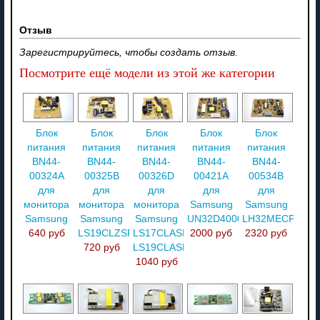
Отзыв
Зарегистрируйтесь, чтобы создать отзыв.
Посмотрите ещё модели из этой же категории
Блок
Блок
Блок
Блок
Блок
питания
питания
питания
питания
питания
BN44-
BN44-
BN44-
BN44-
BN44-
00324A
00325B
00326D
00421A
00534B
для
для
для
для
для
монитора
монитора
монитора
Samsung
Samsung
Samsung
Samsung
Samsung
UN32D4000NDXZA
LH32MECPLGA/
640 руб
LS19CLZSFV/ZA
LS17CLASB/ZA/
2000 руб
2320 руб
720 руб
LS19CLASB/ZA
1040 руб