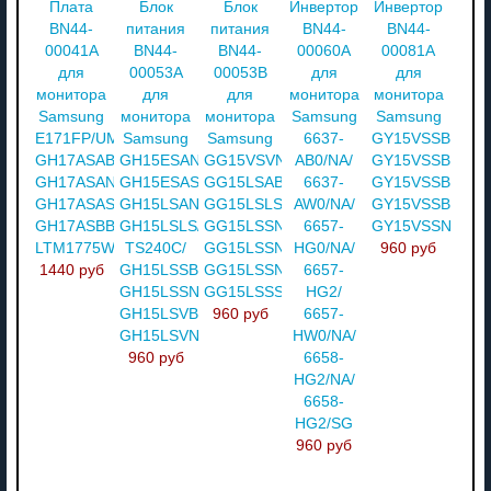
Плата
Блок
Блок
Инвертор
Инвертор
BN44-
питания
питания
BN44-
BN44-
00041A
BN44-
BN44-
00060A
00081A
для
00053A
00053B
для
для
монитора
для
для
монитора
монитора
Samsung
монитора
монитора
Samsung
Samsung
E171FP/UMR/
Samsung
Samsung
6637-
GY15VSSB/XBM
GH17ASAB/EDC/
GH15ESAN/EDC/
GG15VSVN/XBM/
AB0/NA/
GY15VSSB/XSE/
GH17ASAN/XAX/
GH15ESAS/EDC/
GG15LSAB/
6637-
GY15VSSB/XSP/
GH17ASAS/XBM/
GH15LSAN/
GG15LSLS/
AW0/NA/
GY15VSSB/ZAT/
GH17ASBB/
GH15LSLS/
GG15LSSN/MAG/
6657-
GY15VSSN/DZS
LTM1775WX/XAA
TS240C/
GG15LSSN/XBM/
HG0/NA/
960 руб
1440 руб
GH15LSSBG/XBM/
GG15LSSN/XSH/
6657-
GH15LSSN/EDC/
GG15LSSS/XSH
HG2/
GH15LSVB/
960 руб
6657-
GH15LSVN
HW0/NA/
960 руб
6658-
HG2/NA/
6658-
HG2/SG
960 руб