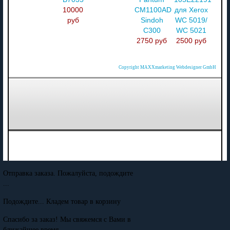
10000
CM1100ADW/
для Xerox
руб
Sindoh
WC 5019/
C300
WC 5021
2750 руб
2500 руб
Copyright MAXXmarketing Webdesigner GmbH
Отправка заказа. Пожалуйста, подождите
...
Подождите... Кладем товар в корзину
Спасибо за заказ! Мы свяжемся с Вами в
ближайшее время