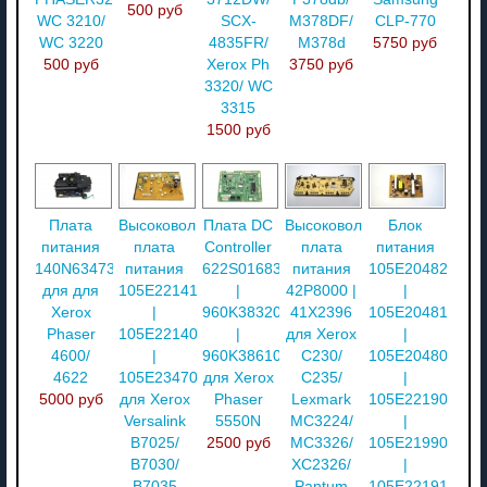
500 руб
WC 3210/
SCX-
M378DF/
CLP-770
WC 3220
4835FR/
M378d
5750 руб
500 руб
Xerox Ph
3750 руб
3320/ WC
3315
1500 руб
Плата
Высоковольтная
Плата DC
Высоковольтная
Блок
питания
плата
Controller
плата
питания
140N63473
питания
622S01683
питания
105E20482
для для
105E22141
|
42P8000 |
|
Xerox
|
960K38320
41X2396
105E20481
Phaser
105E22140
|
для Xerox
|
4600/
|
960K38610
C230/
105E20480
4622
105E23470
для Xerox
C235/
|
5000 руб
для Xerox
Phaser
Lexmark
105E22190
Versalink
5550N
MC3224/
|
B7025/
2500 руб
MC3326/
105E21990
B7030/
XC2326/
|
B7035
Pantum
105E22191