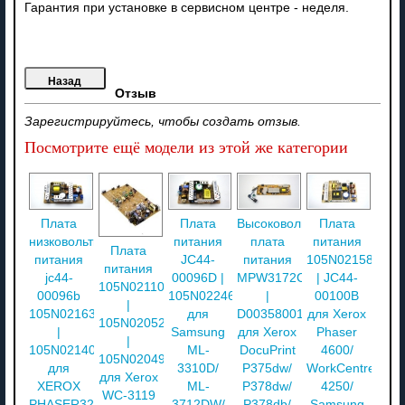
Гарантия при установке в сервисном центре - неделя.
Отзыв
Зарегистрируйтесь, чтобы создать отзыв.
Посмотрите ещё модели из этой же категории
Плата
Плата
Высоковольтная
Плата
низковольтного
питания
плата
питания
Плата
питания
JC44-
питания
105N02158
питания
jc44-
00096D |
MPW3172C
| JC44-
105N02110
00096b
105N02246
|
00100B
|
105N02163
для
D00358001
для Xerox
105N02052
|
Samsung
для Xerox
Phaser
|
105N02140
ML-
DocuPrint
4600/
105N02049
для
3310D/
P375dw/
WorkCentre
для Xerox
XEROX
ML-
P378dw/
4250/
WC-3119
PHASER3250/
3712DW/
P378db/
Samsung