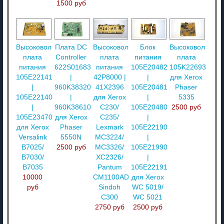
1500 руб
Высоковольтная
Плата DC
Высоковольтная
Блок
Высоковольтная
плата
Controller
плата
питания
плата
питания
622S01683
питания
105E20482
105K22693
105E22141
|
42P8000 |
|
для Xerox
|
960K38320
41X2396
105E20481
Phaser
105E22140
|
для Xerox
|
5335
|
960K38610
C230/
105E20480
2500 руб
105E23470
для Xerox
C235/
|
для Xerox
Phaser
Lexmark
105E22190
Versalink
5550N
MC3224/
|
B7025/
2500 руб
MC3326/
105E21990
B7030/
XC2326/
|
B7035
Pantum
105E22191
10000
CM1100ADW/
для Xerox
руб
Sindoh
WC 5019/
C300
WC 5021
2750 руб
2500 руб