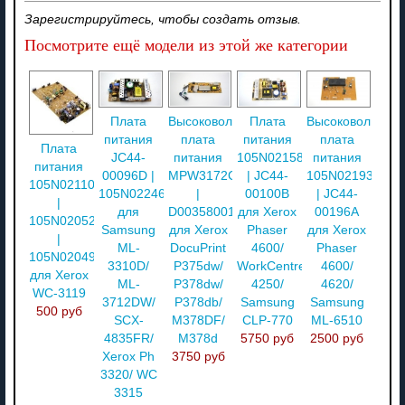
Зарегистрируйтесь, чтобы создать отзыв.
Посмотрите ещё модели из этой же категории
Плата
Высоковольтная
Плата
Высоковольтная
питания
плата
питания
плата
Плата
JC44-
питания
105N02158
питания
питания
00096D |
MPW3172C
| JC44-
105N02193
105N02110
105N02246
|
00100B
| JC44-
|
для
D00358001
для Xerox
00196A
105N02052
Samsung
для Xerox
Phaser
для Xerox
|
ML-
DocuPrint
4600/
Phaser
105N02049
3310D/
P375dw/
WorkCentre
4600/
для Xerox
ML-
P378dw/
4250/
4620/
WC-3119
3712DW/
P378db/
Samsung
Samsung
500 руб
SCX-
M378DF/
CLP-770
ML-6510
4835FR/
M378d
5750 руб
2500 руб
Xerox Ph
3750 руб
3320/ WC
3315