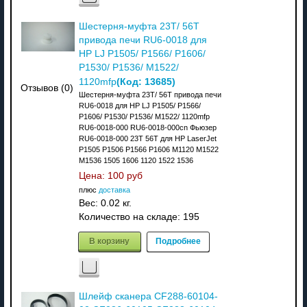
Шестерня-муфта 23T/ 56T
привода печи RU6-0018 для
HP LJ P1505/ P1566/ P1606/
P1530/ P1536/ M1522/
(Код:
13685
)
1120mfp
Отзывов (0)
Шестерня-муфта 23T/ 56T привода печи
RU6-0018 для HP LJ P1505/ P1566/
P1606/ P1530/ P1536/ M1522/ 1120mfp
RU6-0018-000 RU6-0018-000cn Фьюзер
RU6-0018-000 23T 56T для HP LaserJet
P1505 P1506 P1566 P1606 M1120 M1522
M1536 1505 1606 1120 1522 1536
Цена:
100 руб
плюс
доставка
Вес:
0.02 кг.
Количество на складе:
195
В корзину
Подробнее
Шлейф сканера CF288-60104-