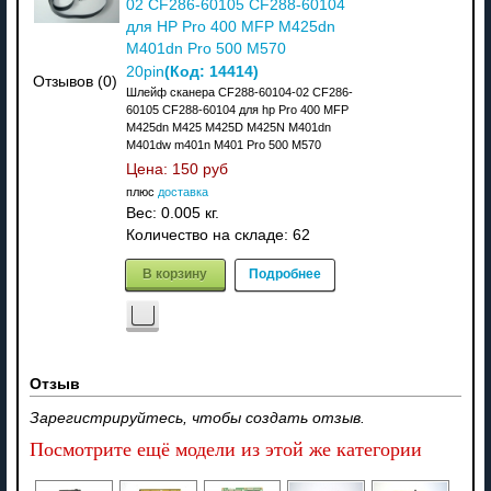
02 CF286-60105 CF288-60104
для HP Pro 400 MFP M425dn
M401dn Pro 500 M570
(Код:
14414
)
20pin
Отзывов (0)
Шлейф сканера CF288-60104-02 CF286-
60105 CF288-60104 для hp Pro 400 MFP
M425dn M425 M425D M425N M401dn
M401dw m401n M401 Pro 500 M570
Цена:
150 руб
плюс
доставка
Вес:
0.005 кг.
Количество на складе:
62
В корзину
Подробнее
Отзыв
Зарегистрируйтесь, чтобы создать отзыв.
Посмотрите ещё модели из этой же категории