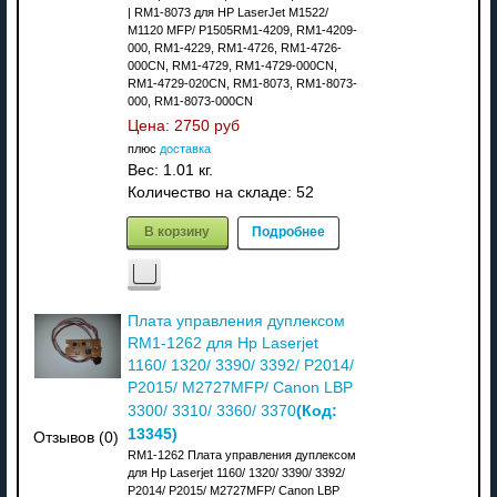
| RM1-8073 для HP LaserJet M1522/
M1120 MFP/ P1505RM1-4209, RM1-4209-
000, RM1-4229, RM1-4726, RM1-4726-
000CN, RM1-4729, RM1-4729-000CN,
RM1-4729-020CN, RM1-8073, RM1-8073-
000, RM1-8073-000CN
Цена:
2750 руб
плюс
доставка
Вес:
1.01 кг.
Количество на складе:
52
В корзину
Подробнее
Плата управления дуплексом
RM1-1262 для Hp Laserjet
1160/ 1320/ 3390/ 3392/ P2014/
P2015/ M2727MFP/ Canon LBP
(Код:
3300/ 3310/ 3360/ 3370
13345
)
Отзывов (0)
RM1-1262 Плата управления дуплексом
для Hp Laserjet 1160/ 1320/ 3390/ 3392/
P2014/ P2015/ M2727MFP/ Canon LBP