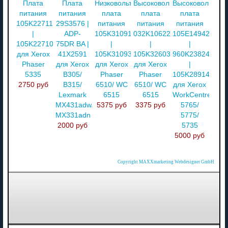
Плата
Плата
Низковольтная
Высоковольтная
Высоковольтная
питания
питания
плата
плата
плата
105K22711
29S3576 |
питания
питания
питания
|
ADP-
105K31091
032K10622
105E14942
105K22710
75DR BA |
|
|
|
для Xerox
41X2591
105K31093
105K32603
960K23824
Phaser
для Xerox
для Xerox
для Xerox
|
5335
B305/
Phaser
Phaser
105K28914
2750 руб
B315/
6510/ WC
6510/ WC
для Xerox
Lexmark
6515
6515
WorkCentre
MX431adw/
5375 руб
3375 руб
5765/
MX331adn
5775/
2000 руб
5735
5000 руб
Copyright MAXXmarketing Webdesigner GmbH