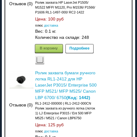
Ролик захвата HP LaserJet P1505/
Отзывов (0)
M1522 MFP/ M1120, Pro M1536/ P1566/
P1606 RL1-1497-000/ RC2-1422
Цена:
100 руб
плюс
доставка
Вес:
0.1 кг.
Количество на складе:
248
В корзину
Подробнее
Ролик захвата бумаги ручного
лотка RL1-2412 для HP
LaserJet P3015/ Enterprise 500
MFP M521/ MFP M525/ Canon
(Код:
1442
)
LBP 6700/ 6750
RL1-2412-000000 | RL1-2412-000CN
Отзывов (0)
Ролик захвата из ручного лотка (лоток
1) LJ Enterprise P3015 / Ent 500 MFP
M525 / M521 / Canon LBP6750
Цена:
125 руб
плюс
доставка