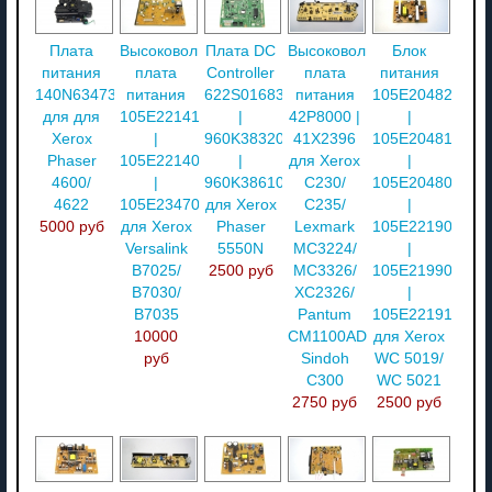
Плата
Высоковольтная
Плата DC
Высоковольтная
Блок
питания
плата
Controller
плата
питания
140N63473
питания
622S01683
питания
105E20482
для для
105E22141
|
42P8000 |
|
Xerox
|
960K38320
41X2396
105E20481
Phaser
105E22140
|
для Xerox
|
4600/
|
960K38610
C230/
105E20480
4622
105E23470
для Xerox
C235/
|
5000 руб
для Xerox
Phaser
Lexmark
105E22190
Versalink
5550N
MC3224/
|
B7025/
2500 руб
MC3326/
105E21990
B7030/
XC2326/
|
B7035
Pantum
105E22191
10000
CM1100ADW/
для Xerox
руб
Sindoh
WC 5019/
C300
WC 5021
2750 руб
2500 руб