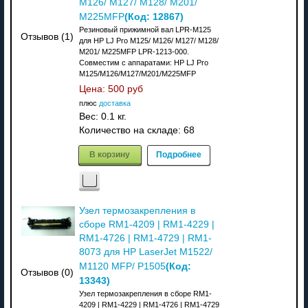
M126/ M127/ M128/ M201/
(Код:
12867
)
M225MFP
Резиновый прижимной вал LPR-M125
Отзывов (1)
для HP LJ Pro M125/ M126/ M127/ M128/
M201/ M225MFP LPR-1213-000.
Совместим с аппаратами: НР LJ Pro
M125/M126/M127/M201/M225MFP
Цена:
500 руб
плюс
доставка
Вес:
0.1 кг.
Количество на складе:
68
В корзину
Подробнее
Узел термозакрепления в
сборе RM1-4209 | RM1-4229 |
RM1-4726 | RM1-4729 | RM1-
8073 для HP LaserJet M1522/
(Код:
M1120 MFP/ P1505
Отзывов (0)
13343
)
Узел термозакрепления в сборе RM1-
4209 | RM1-4229 | RM1-4726 | RM1-4729