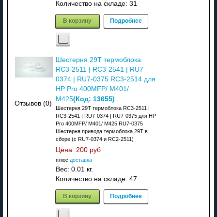
Количество на складе:
31
В корзину
Подробнее
Шестерня 29T термоблока
RC3-2511 | RC3-2541 | RU7-
0374 | RU7-0375 RC3-2514 для
HP Pro 400MFP/ M401/
(Код:
13655
)
M425
Отзывов (0)
Шестерня 29T термоблока RC3-2511 |
RC3-2541 | RU7-0374 | RU7-0375 для HP
Pro 400MFP/ M401/ M425 RU7-0375
Шестерня привода термоблока 29T в
сборе (с RU7-0374 и RC2-2511)
Цена:
200 руб
плюс
доставка
Вес:
0.01 кг.
Количество на складе:
47
В корзину
Подробнее