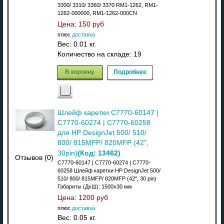
3300/ 3310/ 3360/ 3370 RM1-1262, RM1-
1262-000000, RM1-1262-000CN
Цена:
150 руб
плюс
доставка
Вес:
0.01 кг.
Количество на складе:
19
В корзину
Подробнее
Шлейф каретки C7770-60147 |
C7770-60274 | C7770-60258
для HP DesignJet 500/ 510/
800/ 815MFP/ 820MFP (42",
(Код:
13462
)
30pin)
Отзывов (0)
C7770-60147 | C7770-60274 | C7770-
60258 Шлейф каретки HP DesignJet 500/
510/ 800/ 815MFP/ 820MFP (42", 30 pin)
Габариты (ДхШ): 1500x30 мм
Цена:
1200 руб
плюс
доставка
Вес:
0.05 кг.