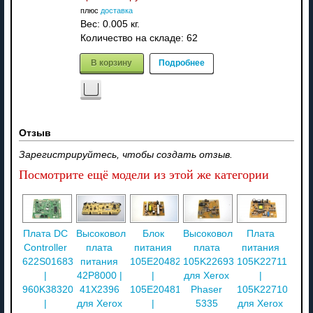
плюс
доставка
Вес:
0.005 кг.
Количество на складе:
62
В корзину
Подробнее
Отзыв
Зарегистрируйтесь, чтобы создать отзыв.
Посмотрите ещё модели из этой же категории
Плата DC
Высоковольтная
Блок
Высоковольтная
Плата
Controller
плата
питания
плата
питания
622S01683
питания
105E20482
105K22693
105K22711
|
42P8000 |
|
для Xerox
|
960K38320
41X2396
105E20481
Phaser
105K22710
|
для Xerox
|
5335
для Xerox