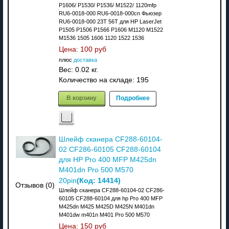
P1606/ P1530/ P1536/ M1522/ 1120mfp
RU6-0018-000 RU6-0018-000cn Фьюзер
RU6-0018-000 23T 56T для HP LaserJet
P1505 P1506 P1566 P1606 M1120 M1522
M1536 1505 1606 1120 1522 1536
Цена:
100 руб
плюс
доставка
Вес:
0.02 кг.
Количество на складе:
195
В корзину
Подробнее
Шлейф сканера CF288-60104-
02 CF286-60105 CF288-60104
для HP Pro 400 MFP M425dn
M401dn Pro 500 M570
(Код:
14414
)
20pin
Отзывов (0)
Шлейф сканера CF288-60104-02 CF286-
60105 CF288-60104 для hp Pro 400 MFP
M425dn M425 M425D M425N M401dn
M401dw m401n M401 Pro 500 M570
Цена:
150 руб