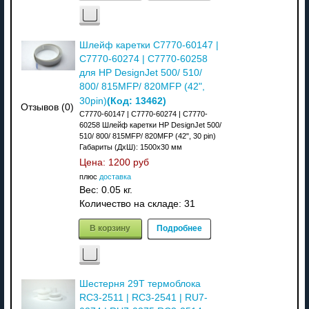
Шлейф каретки C7770-60147 |
C7770-60274 | C7770-60258
для HP DesignJet 500/ 510/
800/ 815MFP/ 820MFP (42",
(Код:
13462
)
30pin)
Отзывов (0)
C7770-60147 | C7770-60274 | C7770-
60258 Шлейф каретки HP DesignJet 500/
510/ 800/ 815MFP/ 820MFP (42", 30 pin)
Габариты (ДхШ): 1500x30 мм
Цена:
1200 руб
плюс
доставка
Вес:
0.05 кг.
Количество на складе:
31
В корзину
Подробнее
Шестерня 29T термоблока
RC3-2511 | RC3-2541 | RU7-