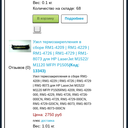
Вес:
0.1 кг.
Количество на складе:
68
В корзину
Подробнее
Узел термозакрепления в
сборе RM1-4209 | RM1-4229 |
RM1-4726 | RM1-4729 | RM1-
8073 для HP LaserJet M1522/
(Код:
M1120 MFP/ P1505
Отзывов (0)
13343
)
Узел термозакрепления в сборе RM1-
4209 | RM1-4229 | RM1-4726 | RM1-4729
| RM1-8073 для HP LaserJet M1522/
M1120 MFP/ P1505RM1-4209, RM1-4209-
000, RM1-4229, RM1-4726, RM1-4726-
000CN, RM1-4729, RM1-4729-000CN,
RM1-4729-020CN, RM1-8073, RM1-8073-
000, RM1-8073-000CN
Цена:
2750 руб
плюс
доставка
Вес:
1.01 кг.