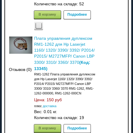
Количество на складе:
52
В корзину
Подробнее
Плата управления дуплексом
RM1-1262 для Hp Laserjet
1160/ 1320/ 3390/ 3392/ P2014/
P2015/ M2727MFP/ Canon LBP
(Код:
3300/ 3310/ 3360/ 3370
13345
)
Отзывов (0)
RM1-1262 Плата управления дуплексом
для Hp Laserjet 1160/ 1320/ 3390/ 3392/
P2014/ P2015/ M2727MFP/ Canon LBP
3300/ 3310/ 3360/ 3370 RM1-1262, RM1-
1262-000000, RM1-1262-000CN
Цена:
150 руб
плюс
доставка
Вес:
0.01 кг.
Количество на складе:
19
В корзину
Подробнее