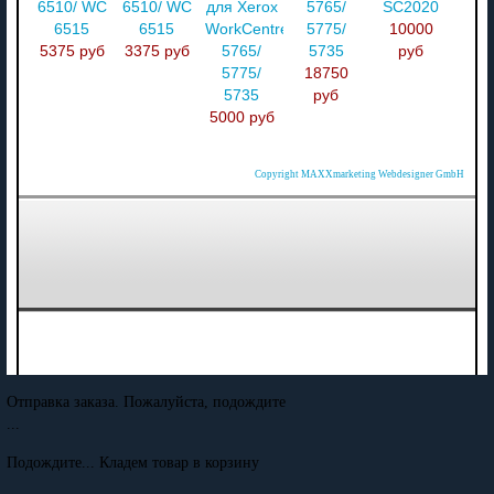
6510/ WC
6510/ WC
для Xerox
5765/
SC2020
6515
6515
WorkCentre
5775/
10000
5375 руб
3375 руб
5765/
5735
руб
5775/
18750
5735
руб
5000 руб
Copyright MAXXmarketing Webdesigner GmbH
Отправка заказа. Пожалуйста, подождите
...
Подождите... Кладем товар в корзину