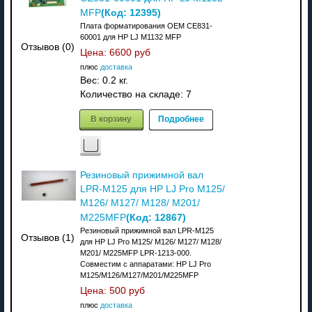
(Код:
12395
)
MFP
Плата форматирования OEM CE831-
60001 для HP LJ M1132 MFP
Отзывов (0)
Цена:
6600 руб
плюс
доставка
Вес:
0.2 кг.
Количество на складе:
7
В корзину
Подробнее
Резиновый прижимной вал
LPR-M125 для HP LJ Pro M125/
M126/ M127/ M128/ M201/
(Код:
12867
)
M225MFP
Резиновый прижимной вал LPR-M125
Отзывов (1)
для HP LJ Pro M125/ M126/ M127/ M128/
M201/ M225MFP LPR-1213-000.
Совместим с аппаратами: НР LJ Pro
M125/M126/M127/M201/M225MFP
Цена:
500 руб
плюс
доставка