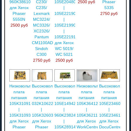
960K38610
C230/
105E20480
2500 руб
Phaser
для Xerox
C235/
|
5335
Phaser
Lexmark
105E22190
2750 руб
5550N
MC3224/
|
2500 руб
MC3326/
105E21990
XC2326/
|
Pantum
105E22191
CM1100ADW/
для Xerox
Sindoh
WC 5019/
C300
WC 5021
2750 руб
2500 руб
Низковольтная
Высоковольтная
Высоковольтная
Низковольтная
Высоковольтная
плата
плата
плата
плата
плата
питания
питания
питания
питания
питания
105K31091
032K10622
105E14942
105K36412
105E23460
|
|
|
|
|
105K31093
105K32603
960K23824
105K36211
105E23461
для Xerox
для Xerox
|
для Xerox
для Xerox
Phaser
Phaser
105K28914
WorkCentre
DocuCentre