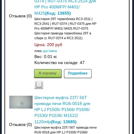
0374 | RU7-0375 RC3-2514 для
HP Pro 400MFP/ M401/
(Код:
13655
)
M425
Отзывов (0)
Шестерня 29T термоблока RC3-2511 |
RC3-2541 | RU7-0374 | RU7-0375 для HP
Pro 400MFP/ M401/ M425 RU7-0375
Шестерня привода термоблока 29T в
сборе (с RU7-0374 и RC2-2511)
Цена:
200 руб
плюс
доставка
Вес:
0.01 кг.
Количество на складе:
47
В корзину
Подробнее
Шестерня-муфта 23T/ 56T
привода печи RU6-0018 для
HP LJ P1505/ P1566/ P1606/
P1530/ P1536/ M1522/
(Код:
13685
)
1120mfp
Отзывов (0)
Шестерня-муфта 23T/ 56T привода печи
RU6-0018 для HP LJ P1505/ P1566/