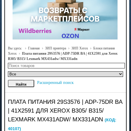
Вы здесь:
Главная
ЗИП принтера
ЗИП Xerox
Блоки питания
Xerox
Плата питания 29S3576 | ADP-75DR BA | 41X2591 для Xerox
B305/ B315/ Lexmark MX431adw/ MX331adn
Расширенный поиск
ПЛАТА ПИТАНИЯ 29S3576 | ADP-75DR BA
| 41X2591 ДЛЯ XEROX B305/ B315/
LEXMARK MX431ADW/ MX331ADN
(КОД:
40107
)