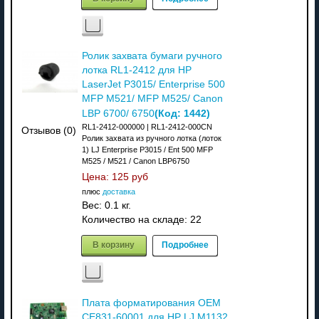
Ролик захвата бумаги ручного
лотка RL1-2412 для HP
LaserJet P3015/ Enterprise 500
MFP M521/ MFP M525/ Canon
(Код:
1442
)
LBP 6700/ 6750
RL1-2412-000000 | RL1-2412-000CN
Отзывов (0)
Ролик захвата из ручного лотка (лоток
1) LJ Enterprise P3015 / Ent 500 MFP
M525 / M521 / Canon LBP6750
Цена:
125 руб
плюс
доставка
Вес:
0.1 кг.
Количество на складе:
22
В корзину
Подробнее
Плата форматирования OEM
CE831-60001 для HP LJ M1132