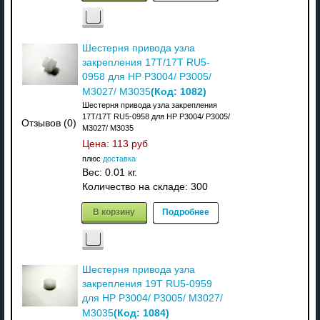
Шестерня привода узла
закрепления 17T/17T RU5-
0958 для HP P3004/ P3005/
(Код:
1082
)
M3027/ M3035
Шестерня привода узла закрепления
17T/17T RU5-0958 для HP P3004/ P3005/
Отзывов (0)
M3027/ M3035
Цена:
113 руб
плюс
доставка
Вес:
0.01 кг.
Количество на складе:
300
В корзину
Подробнее
Шестерня привода узла
закрепления 19T RU5-0959
для HP P3004/ P3005/ M3027/
(Код:
1084
)
M3035