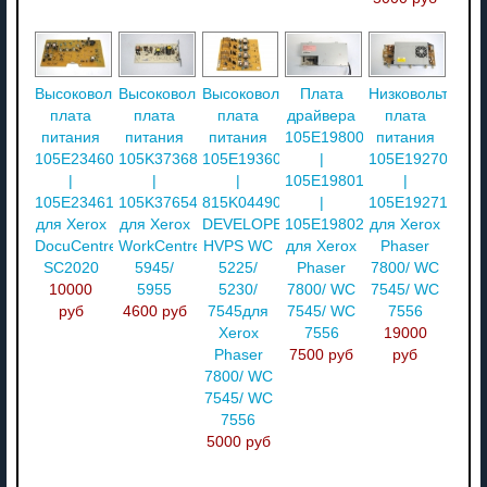
Высоковольтная
Высоковольтная
Высоковольтная
Плата
Низковольтная
плата
плата
плата
драйвера
плата
питания
питания
питания
105E19800
питания
105E23460
105K37368
105E19360
|
105E19270
|
|
|
105E19801
|
105E23461
105K37654
815K04490
|
105E19271
для Xerox
для Xerox
DEVELOPER
105E19802
для Xerox
DocuCentre
WorkCentre
HVPS WC
для Xerox
Phaser
SC2020
5945/
5225/
Phaser
7800/ WC
10000
5955
5230/
7800/ WC
7545/ WC
руб
4600 руб
7545для
7545/ WC
7556
Xerox
7556
19000
Phaser
7500 руб
руб
7800/ WC
7545/ WC
7556
5000 руб