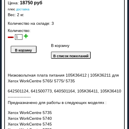
18750 руб
Цена:
плюс
доставка
Вес:
2 кг.
Количество на складе:
3
Количество:
В корзину
Низковольтная плата питания 105K36412 | 105K36211 для
Xerox WorkCentre 5765/ 5775/ 5735
642S01124, 641S00773, 640S01164, 105K36411, 105K36410
----------------
Предназначено для работы в следующих моделях :
Xerox WorkCentre 5735
Xerox WorkCentre 5740
Xerox WorkCentre 5745