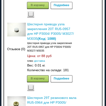
В корзину
Подробнее
Шестерня привода узла
закрепления 20T RU5-0957
для HP P3004/ P3005/ M3027/
(Код:
1088
)
M3035
Шестерня привода узла закрепления
20T RU5-0957 для HP P3004/ P3005/
Отзывов (0)
M3027/ M3035
Цена: от
88 руб
плюс
доставка
Вес:
0.01 кг.
Количество на складе:
181
В корзину
Подробнее
Шестерня 29T резинового вала
RU5-0964 для HP P3005/