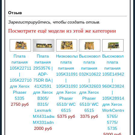
Отзыв
Зарегистрируйтесь, чтобы создать отзыв.
Посмотрите ещё модели из этой же категории
Плата
Плата
Низковольтная
Высоковольтная
Высоковольтная
питания
питания
плата
плата
плата
105K22711
29S3576 |
питания
питания
питания
|
ADP-
105K31091
032K10622
105E14942
105K22710
75DR BA |
|
|
|
для Xerox
41X2591
105K31093
105K32603
960K23824
Phaser
для Xerox
для Xerox
для Xerox
|
5335
B305/
Phaser
Phaser
105K28914
2750 руб
B315/
6510/ WC
6510/ WC
для Xerox
Lexmark
6515
6515
WorkCentre
MX431adw/
5375 руб
3375 руб
5765/
MX331adn
5775/
2000 руб
5735
5000 руб