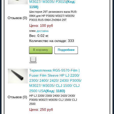
(Код:
M3027/ M3035/ P3015
1158
)
Шестерня 29T резинового вала RU5-
0964 для HP P3005/ M3027/ M3035/
Отзывов (0)
P3015 RU5-0964 Zh0964-29T
Цена:
100 руб
плюс
доставка
Вес:
0.02 кг.
Количество на складе:
333
В корзину
Подробнее
Термопленка RG5-5570-Film |
Fuser Film Sleeve HP LJ 2200/
2300/ 2400/ 2420/ 2430/ P3005/
M3027/ M3035/ CLJ 1500/ CLJ
(Код:
1183
)
2500 USA
HP LJ 2200/ 2300/ 2400/ 2420/ 2430/
Отзывов (0)
P3005/ M3027/ M3035/ CLJ 1500/ CLJ
2500
Цена:
250 руб