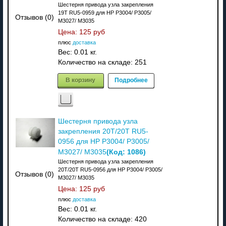
Шестерня привода узла закрепления
19T RU5-0959 для HP P3004/ P3005/
Отзывов (0)
M3027/ M3035
Цена:
125 руб
плюс
доставка
Вес:
0.01 кг.
Количество на складе:
251
В корзину
Подробнее
Шестерня привода узла
закрепления 20T/20T RU5-
0956 для HP P3004/ P3005/
(Код:
1086
)
M3027/ M3035
Шестерня привода узла закрепления
20T/20T RU5-0956 для HP P3004/ P3005/
Отзывов (0)
M3027/ M3035
Цена:
125 руб
плюс
доставка
Вес:
0.01 кг.
Количество на складе:
420