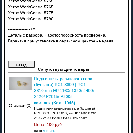
Xerox WorkCentre 5755
Xerox WorkCentre 5765
Xerox WorkCentre 5775
Xerox WorkCentre 5790
---------------+//
Деталь с разбора. Работоспособность проверена.
Гарантия при установке в сервисном центре - неделя.
Сопутствующие товары
Подшипники резинового вала
(бушинги) RC1-3609 | RC1-
3610 для HP 1160/ 1320/ 2400/
2420/ P2015/ P3005
(Код:
1045
)
комплект
Отзывов (0)
Подшипники резинового вала (бушинги)
RC1-3609 | RC1-3610 для HP 1160/ 1320/
2400/ 2420/ P2015/ P3005 комплект
Цена:
100 руб
плюс
доставка