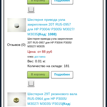
В корзину
Подробнее
Шестерня привода узла
закрепления 20T RU5-0957
для HP P3004/ P3005/ M3027/
(Код:
1088
)
M3035
Шестерня привода узла закрепления
20T RU5-0957 для HP P3004/ P3005/
Отзывов (0)
M3027/ M3035
Цена: от
88 руб
плюс
доставка
Вес:
0.01 кг.
Количество на складе:
181
В корзину
Подробнее
Шестерня 29T резинового вала
RU5-0964 для HP P3005/
(Код:
M3027/ M3035/ P3015