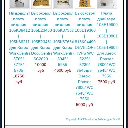
Низковольтная
Высоковольтная
Высоковольтная
Высоковольтная
Плата
плата
плата
плата
плата
драйвера
питания
питания
питания
питания
105E19800
105K36412
105E23460
105K37368
105E19360
|
|
|
|
|
105E19801
105K36211
105E23461
105K37654
815K04490
|
для Xerox
для Xerox
для Xerox
DEVELOPER
105E19802
WorkCentre
DocuCentre
WorkCentre
HVPS WC
для Xerox
5765/
SC2020
5945/
5225/
Phaser
5775/
10000
5955
5230/
7800/ WC
5735
руб
4600 руб
7545для
7545/ WC
18750
Xerox
7556
руб
Phaser
7500 руб
7800/ WC
7545/ WC
7556
5000 руб
Copyright MAXXmarketing Webdesigner GmbH