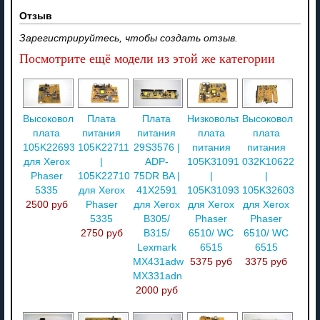
Отзыв
Зарегистрируйтесь, чтобы создать отзыв.
Посмотрите ещё модели из этой же категории
Высоковольтная
Плата
Плата
Низковольтная
Высоковольтная
плата
питания
питания
плата
плата
105K22693
105K22711
29S3576 |
питания
питания
для Xerox
|
ADP-
105K31091
032K10622
Phaser
105K22710
75DR BA |
|
|
5335
для Xerox
41X2591
105K31093
105K32603
2500 руб
Phaser
для Xerox
для Xerox
для Xerox
5335
B305/
Phaser
Phaser
2750 руб
B315/
6510/ WC
6510/ WC
Lexmark
6515
6515
MX431adw/
5375 руб
3375 руб
MX331adn
2000 руб