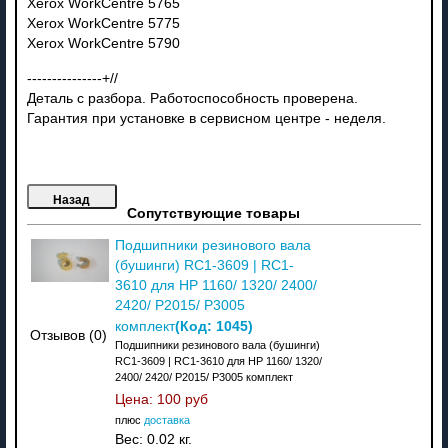
Xerox WorkCentre 5765
Xerox WorkCentre 5775
Xerox WorkCentre 5790
---------------+//
Деталь с разбора. Работоспособность проверена.
Гарантия при установке в сервисном центре - неделя.
Сопутствующие товары
Подшипники резинового вала
(бушинги) RC1-3609 | RC1-
3610 для HP 1160/ 1320/ 2400/
2420/ P2015/ P3005
(Код:
1045
)
комплект
Отзывов (0)
Подшипники резинового вала (бушинги)
RC1-3609 | RC1-3610 для HP 1160/ 1320/
2400/ 2420/ P2015/ P3005 комплект
Цена:
100 руб
плюс
доставка
Вес:
0.02 кг.