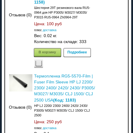
1158
)
Шестерня 29T резинового вала RU5-
0964 для HP P3005/ M3027/ M3035/
Отзывов (0)
P3015 RU5-0964 Zh0964-29T
Цена:
100 руб
плюс
доставка
Вес:
0.02 кг.
Количество на складе:
333
В корзину
Подробнее
Термопленка RG5-5570-Film |
Fuser Film Sleeve HP LJ 2200/
2300/ 2400/ 2420/ 2430/ P3005/
M3027/ M3035/ CLJ 1500/ CLJ
(Код:
1183
)
2500 USA
HP LJ 2200/ 2300/ 2400/ 2420/ 2430/
Отзывов (0)
P3005/ M3027/ M3035/ CLJ 1500/ CLJ
2500
Цена:
250 руб
плюс
доставка