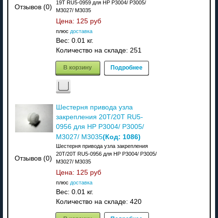
19T RU5-0959 для HP P3004/ P3005/
Отзывов (0)
M3027/ M3035
Цена:
125 руб
плюс
доставка
Вес:
0.01 кг.
Количество на складе:
251
В корзину
Подробнее
Шестерня привода узла
закрепления 20T/20T RU5-
0956 для HP P3004/ P3005/
(Код:
1086
)
M3027/ M3035
Шестерня привода узла закрепления
20T/20T RU5-0956 для HP P3004/ P3005/
Отзывов (0)
M3027/ M3035
Цена:
125 руб
плюс
доставка
Вес:
0.01 кг.
Количество на складе:
420