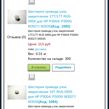
Шестерня привода узла
закрепления 17T/17T RU5-
0958 для HP P3004/ P3005/
(Код:
1082
)
M3027/ M3035
Шестерня привода узла закрепления
17T/17T RU5-0958 для HP P3004/ P3005/
Отзывов (0)
M3027/ M3035
Цена:
113 руб
плюс
доставка
Вес:
0.01 кг.
Количество на складе:
300
В корзину
Подробнее
Шестерня привода узла
закрепления 19T RU5-0959
для HP P3004/ P3005/ M3027/
(Код:
1084
)
M3035
Шестерня привода узла закрепления