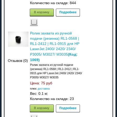
Количество на складе:
844
В корзину
Подробнее
Ролик захвата из ручной
подачи (резинка) RL1-0568 |
RL1-2412 | RL1-0915 для HP
LaserJet 2400/ 2420/ 2340/
(Код:
P3005/ M3027/ M3035
1069
)
Отзывов (0)
Ролик захвата из ручной подачи
(резинка) RL1-0568 | RL1-2412 | RL1-
0915 для HP LaserJet 2400/ 2420/ 2340/
P3005/ M3027/ M3035
Цена:
75 руб
плюс
доставка
Вес:
0.1 кг.
Количество на складе:
23
В корзину
Подробнее