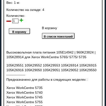
Вес:
1 кг.
Количество на складе:
4
Количество:
В корзину
Высоковольтная плата питания 105E14942 | 960K23824 |
105K28914 для Xerox WorkCentre 5765/ 5775/ 5735
105K29551 105K29552 105K29553 105K26914 105K26915
105K26916 105K29050 105K29051 105K29052 105K29550
----------------
Предназначено для работы в следующих моделях :
Xerox WorkCentre 5735
Xerox WorkCentre 5740
Xerox WorkCentre 5745
Xerox WorkCentre 5755