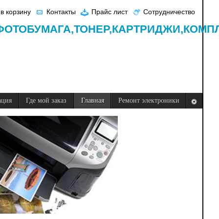
в корзину
Контакты
Прайс лист
Сотрудничество
ФОТОБУМАГА,
ТОНЕР,
КАРТРИДЖИ,
КОМП
ация
Где мой заказ
Главная
Ремонт электроники