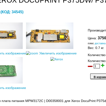
EROX DOCUPRINT P375DW/ P37
D
(КОД:
34545
)
Производит
3750
Цена:
плюс
доставка
Вес:
0.7 кг.
ить изображение
Увеличить изображение
Количество
Количество
ить изображение
 плата питания MPW3172C | D00358001 для Xerox DocuPrint P375