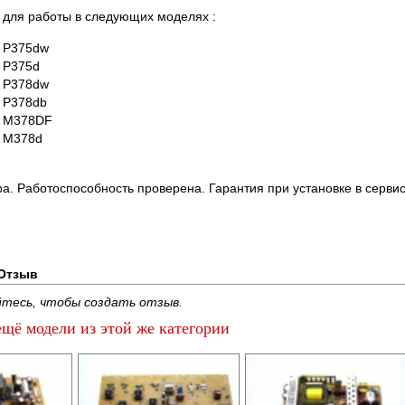
для работы в следующих моделях :
t P375dw
t P375d
t P378dw
t P378db
t M378DF
t M378d
ра. Работоспособность проверена. Гарантия при установке в сервис
Отзыв
тесь, чтобы создать отзыв.
щё модели из этой же категории