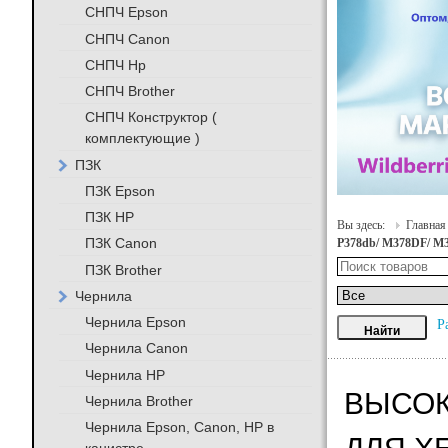
СНПЧ Epson
СНПЧ Canon
СНПЧ Hp
СНПЧ Brother
СНПЧ Конструктор (
комплектующие )
ПЗК
ПЗК Epson
ПЗК HP
Вы здесь:
Главная
ПЗК Canon
P378db/ M378DF/ M
ПЗК Brother
Чернила
Чернила Epson
Р
Чернила Canon
Чернила HP
ВЫСОК
Чернила Brother
Чернила Epson, Canon, HP в