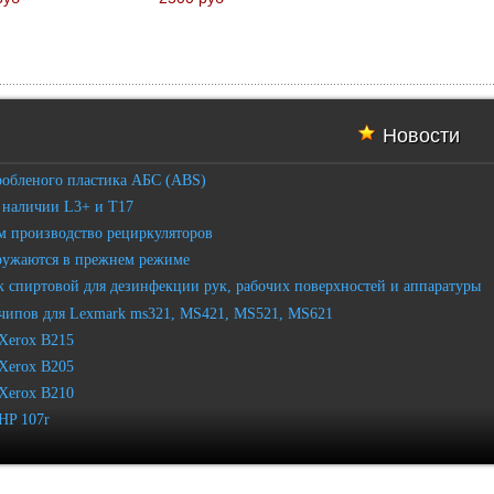
Новости
робленого пластика АБС (ABS)
 наличии L3+ и T17
 производство рециркуляторов
ружаются в прежнем режиме
 спиртовой для дезинфекции рук, рабочих поверхностей и аппаратуры
чипов для Lexmark ms321, MS421, MS521, MS621
Xerox B215
Xerox B205
Xerox B210
HP 107r