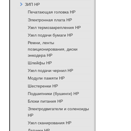
ЗИП HP
Печатающая головка HP
Электронная плата HP
Узел термозакрепления HP
Узел подачи бумаги HP
Ремни, ленты
позиционирования, диски
энкодера HP
Шлейфы HP
Узел подачи чернил HP
Модули памяти HP
Шестеренки HP
Подшипники (бушинги) HP
Блоки питания HP
Электродвигатели и соленоиды
HP
Узел сканирования HP
Датчики HP