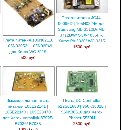
Плата питания JC44-
00096D | 105N02246 для
Samsung ML-3310D/ ML-
3712DW/ SCX-4835FR/
Плата питания 105N02110
Xerox Ph 3320/ WC 3315
| 105N02052 | 105N02049
1500 руб
для Xerox WC-3119
500 руб
Высоковольтная плата
Плата DC Controller
питания 105E22141 |
622S01683 | 960K38320 |
105E22140 | 105E23470
960K38610 для Xerox
для Xerox Versalink B7025/
Phaser 5550N
B7030/ B7035
2500 руб
10000 руб