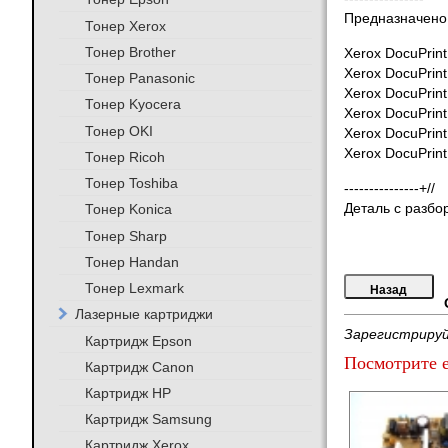
Предназначено 
Тонер Xerox
Тонер Brother
Xerox DocuPrin
Xerox DocuPrin
Тонер Panasonic
Xerox DocuPrin
Тонер Kyocera
Xerox DocuPrin
Тонер OKI
Xerox DocuPrin
Xerox DocuPrin
Тонер Ricoh
Тонер Toshiba
---------------+//
Тонер Konica
Деталь с разбо
Тонер Sharp
Тонер Handan
Тонер Lexmark
Лазерные картриджи
Зарегистрируй
Картридж Epson
Посмотрите е
Картридж Canon
Картридж HP
Картридж Samsung
Картридж Xerox