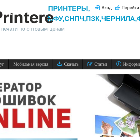
ПРИНТЕРЫ
,
Вход
Перейти 
МФУ,
СНПЧ,
ПЗК,
ЧЕРНИЛА,
 печати по оптовым ценам
луг
Мобильная версия
Скачать
Статьи
Информ