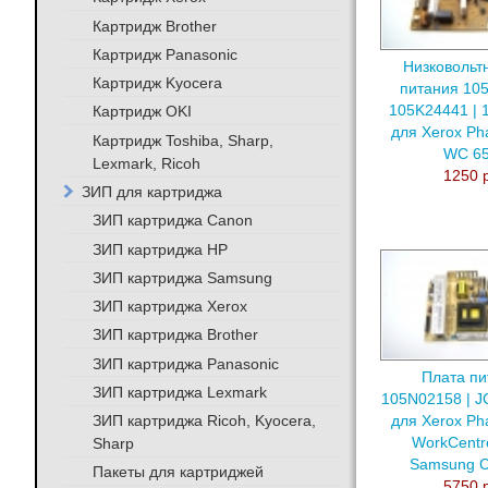
Картридж Brother
Картридж Panasonic
Низковольт
Картридж Kyocera
питания 105
105K24441 | 
Картридж OKI
для Xerox Ph
Картридж Toshiba, Sharp,
WC 6
Lexmark, Ricoh
1250 
ЗИП для картриджа
ЗИП картриджа Canon
ЗИП картриджа HP
ЗИП картриджа Samsung
ЗИП картриджа Xerox
ЗИП картриджа Brother
ЗИП картриджа Panasonic
Плата пи
ЗИП картриджа Lexmark
105N02158 | J
ЗИП картриджа Ricoh, Kyocera,
для Xerox Ph
WorkCentr
Sharp
Samsung 
Пакеты для картриджей
5750 