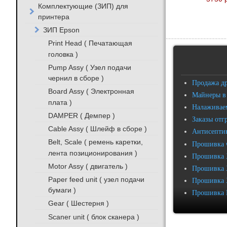
Комплектующие (ЗИП) для
принтера
ЗИП Epson
Print Head ( Печатающая
головка )
Pump Assy ( Узел подачи
чернил в сборе )
Продажа д
Board Assy ( Электронная
Майнеры в
плата )
Налаживаем
DAMPER ( Демпер )
Заказы отг
Cable Assy ( Шлейф в сборе )
Антисептик
Belt, Scale ( ремень каретки,
Прошивка 
лента позиционирования )
Прошивка 
Motor Assy ( двигатель )
Прошивка 
Paper feed unit ( узел подачи
Прошивка 
бумаги )
Прошивка 
Gear ( Шестерня )
Scaner unit ( блок сканера )