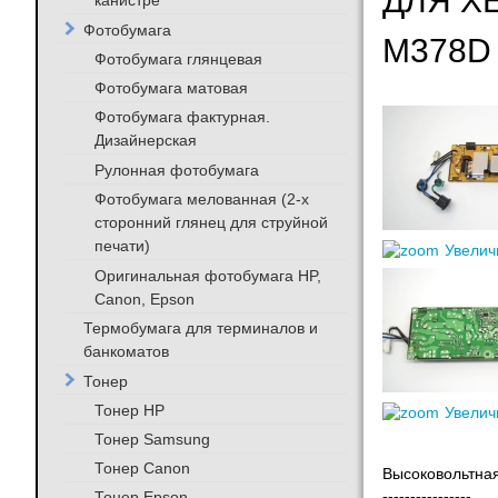
ДЛЯ X
канистре
Фотобумага
M378
Фотобумага глянцевая
Фотобумага матовая
Фотобумага фактурная.
Дизайнерская
Рулонная фотобумага
Фотобумага мелованная (2-х
сторонний глянец для струйной
печати)
Увелич
Оригинальная фотобумага HP,
Canon, Epson
Термобумага для терминалов и
банкоматов
Тонер
Тонер HP
Увелич
Тонер Samsung
Тонер Canon
Высоковольтная
Тонер Epson
----------------