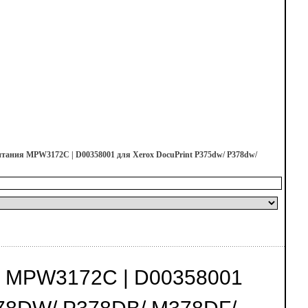
тания MPW3172C | D00358001 для Xerox DocuPrint P375dw/ P378dw/
MPW3172C | D00358001