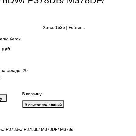
8DW/ P378DB/ M378DF/
Хиты:
1525
|
Рейтинг:
ель:
Xerox
 руб
 на складе:
20
:
В корзину
dw/ P378dw/ P378db/ M378DF/ M378d