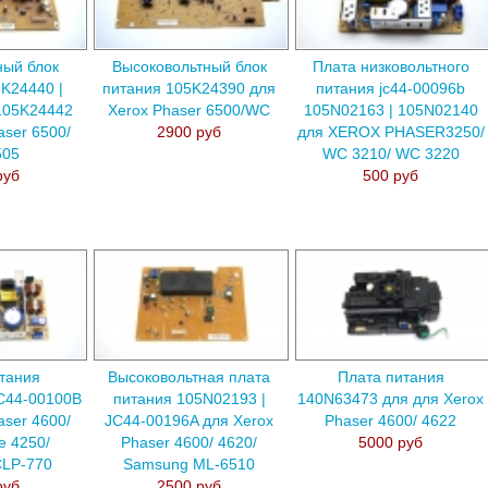
ный блок
Высоковольтный блок
Плата низковольтного
K24440 |
питания 105K24390 для
питания jc44-00096b
105K24442
Xerox Phaser 6500/WC
105N02163 | 105N02140
aser 6500/
2900 руб
для XEROX PHASER3250/
505
WC 3210/ WC 3220
руб
500 руб
тания
Высоковольтная плата
Плата питания
C44-00100B
питания 105N02193 |
140N63473 для для Xerox
aser 4600/
JC44-00196A для Xerox
Phaser 4600/ 4622
e 4250/
Phaser 4600/ 4620/
5000 руб
CLP-770
Samsung ML-6510
руб
2500 руб