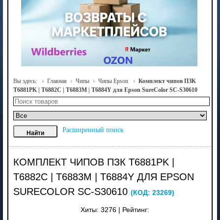
Вы здесь:
Главная
Чипы
Чипы Epson
Комплект чипов ПЗК
T6881PK | T6882C | T6883M | T6884Y для Epson SureColor SC-S30610
Расширенный поиск
КОМПЛЕКТ ЧИПОВ ПЗК T6881PK |
T6882C | T6883M | T6884Y ДЛЯ EPSON
SURECOLOR SC-S30610
(КОД:
23269
)
Хиты:
3276
|
Рейтинг: