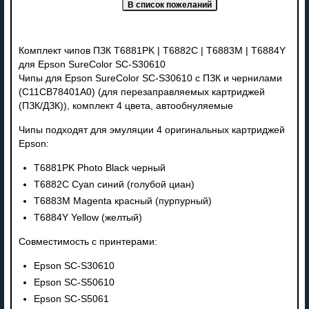
Комплект чипов ПЗК T6881PK | T6882C | T6883M | T6884Y
для Epson SureColor SC-S30610
Чипы для Epson SureColor SC-S30610 с ПЗК и чернилами
(C11CB78401A0) (для перезаправляемых картриджей
(ПЗК/ДЗК)), комплект 4 цвета, автообнуляемые
Чипы подходят для эмуляции 4 оригинальных картриджей
Epson:
T6881PK Photo Black черный
T6882C Cyan синий (голубой циан)
T6883M Magenta красный (пурпурный)
T6884Y Yellow (желтый)
Совместимость с принтерами:
Epson SC-S30610
Epson SC-S50610
Epson SC-S5061