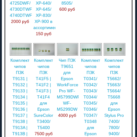
4725DWF/
XP-640/
8505/
4730DTWF/
XP-645/
600 руб
4740DTWF
XP-830/
2000 руб
XP-900 в
ассортименте
150 руб
Комплект
Комплект
Чип ПЗК
Комплект
Комплект
чипов
чипов
T9651
чипов
чипов
ПЗК
ПЗК
для
ПЗК
ПЗК
T9131 |
T41F5 |
Epson
T0341/
T5662/
T9132 |
T41F2 |
WorkForce
T0342/
T5663/
T9133 |
T41F3 |
Pro WF-
T0343/
T5664/
T9134 |
T41F4
M5799DWF/
T0344/
T5668
T9135 |
для
WF-
T0345/
для
T9136 |
Epson
M5299DW
T0346/
Epson
T9137 |
SureColor
4000 руб
T0347/
Stylus Pro
T9138 |
T3400/
T0348
7400/
T913A |
T5400
для
7800/
T913B |
7500 руб
Epson
9400/