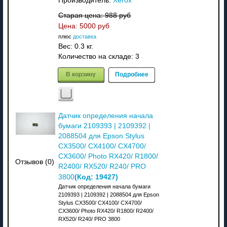
Производитель:
Xerox
Старая цена:
988 руб
Цена:
5000 руб
плюс
доставка
Вес:
0.3 кг.
Количество на складе:
3
В корзину
Подробнее
Датчик определения начала
бумаги 2109393 | 2109392 |
2088504 для Epson Stylus
CX3500/ CX4100/ CX4700/
CX3600/ Photo RX420/ R1800/
Отзывов (0)
R2400/ RX520/ R240/ PRO
(Код:
19427
)
3800
Датчик определения начала бумаги
2109393 | 2109392 | 2088504 для Epson
Stylus CX3500/ CX4100/ CX4700/
CX3600/ Photo RX420/ R1800/ R2400/
RX520/ R240/ PRO 3800