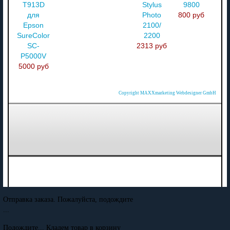
T913D
Stylus
9800
для
Photo
800 руб
Epson
2100/
SureColor
2200
SC-
2313 руб
P5000V
5000 руб
Copyright MAXXmarketing Webdesigner GmbH
Отправка заказа. Пожалуйста, подождите
...
Подождите... Кладем товар в корзину