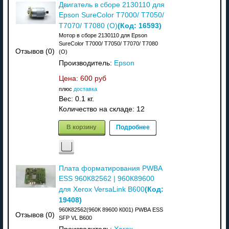
Двигатель в сборе 2130110 для
Epson SureColor T7000/ T7050/
(Код:
16593
)
T7070/ T7080 (О)
Мотор в сборе 2130110 для Epson
SureColor T7000/ T7050/ T7070/ T7080
Отзывов (0)
(О)
Производитель:
Epson
Цена:
600 руб
плюс
доставка
Вес:
0.1 кг.
Количество на складе:
12
В корзину
Подробнее
Плата форматирования РWВА
ЕSS 960К82562 | 960К89600
(Код:
для Xerox VersaLink B600
19408
)
960К82562(960К 89600 К001) РWВА ЕSS
Отзывов (0)
SFР VL В600