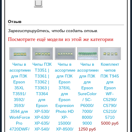
Отзыв
Зарегистрируйтесь, чтобы создать отзыв.
Посмотрите ещё модели из этой же категории
Чипы в
Чипы ПЗК
Чипы в
Чипы в
Комплект
ассортименте
T3351 |
ассортименте
ассортименте
чипов
для ПЗК
T3361 |
для ПЗК
для ПЗК
ПЗК T945
Epson
T3362 |
Epson
для
для
35XL
T3363 |
378XL
Epson
Epson
T3591/
T3364
для
SureColor
WF-
3592/
для
Epson
/ SC-
C5290/
3593/
Epson
Expresion
P6000/
C5790/
3594 для
XP-530/
Photo HD
7000/
C5210/
WorkForce
XP-630/
XP-
8000/
5710
Pro
XP-635/
15000/
9000
5000 руб
4720DWF/
XP-540/
XP-8500/
1250 руб