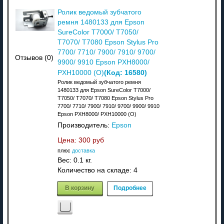
Ролик ведомый зубчатого
ремня 1480133 для Epson
SureColor T7000/ T7050/
T7070/ T7080 Epson Stylus Pro
7700/ 7710/ 7900/ 7910/ 9700/
Отзывов (0)
9900/ 9910 Epson PXH8000/
(Код:
16580
)
PXH10000 (О)
Ролик ведомый зубчатого ремня
1480133 для Epson SureColor T7000/
T7050/ T7070/ T7080 Epson Stylus Pro
7700/ 7710/ 7900/ 7910/ 9700/ 9900/ 9910
Epson PXH8000/ PXH10000 (О)
Производитель:
Epson
Цена:
300 руб
плюс
доставка
Вес:
0.1 кг.
Количество на складе:
4
В корзину
Подробнее