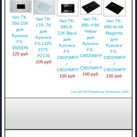
Чип TK-
Чип TK-
Чип TK-
Чип TK-
Чип TK-
350-15K
895-Y-6K
170- 7K
895-K-
895-M-6K
для
Yellow
для
12K Black
Magenta
Kyocera
для
Kyocera
для
для
FS-
Kyocera
FS-1320,
Kyocera
Kyocera
3920DN
FS-
1370,
FS-
FS-
125 руб
C8020MFP
P2135
C8020MFP
C8020MFP
/
100 руб
/
/
C8025MFP
C8025MFP
C8025MFP
100 руб
100 руб
100 руб
Copyright MAXXmarketing Webdesigner GmbH