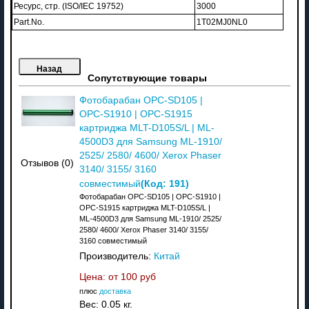
Ресурс, стр. (ISO/IEC 19752)
3000
Part.No.
1T02MJ0NL0
Сопутствующие товары
Фотобарабан OPC-SD105 |
OPC-S1910 | OPC-S1915
картриджа MLT-D105S/L | ML-
4500D3 для Samsung ML-1910/
2525/ 2580/ 4600/ Xerox Phaser
Отзывов (0)
3140/ 3155/ 3160
(Код:
191
)
совместимый
Фотобарабан OPC-SD105 | OPC-S1910 |
OPC-S1915 картриджа MLT-D105S/L |
ML-4500D3 для Samsung ML-1910/ 2525/
2580/ 4600/ Xerox Phaser 3140/ 3155/
3160 совместимый
Производитель:
Китай
Цена: от
100 руб
плюс
доставка
Вес:
0.05 кг.