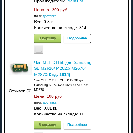
Производитель:
Premium
Цена: от
200 руб
плюс
доставка
Вес:
0.8 кг.
Количество на складе:
314
В корзину
Подробнее
Чип MLT-D115L для Samsung
SL-M2620/ M2820/ M2670/
(Код:
1814
)
M2870
Чип MLT-D115L | CH-D115-3K для
Samsung SL-M2620/ M2820/ M2670/
M2870
Отзывов (0)
Цена:
100 руб
плюс
доставка
Вес:
0.01 кг.
Количество на складе:
117
В корзину
Подробнее