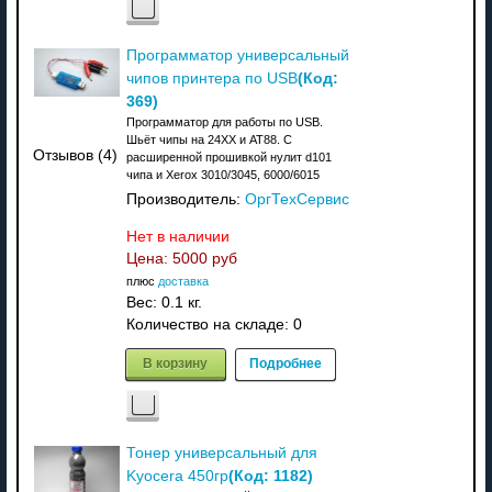
Программатор универсальный
(Код:
чипов принтера по USB
369
)
Программатор для работы по USB.
Шьёт чипы на 24XX и АТ88. C
Отзывов (4)
расширенной прошивкой нулит d101
чипа и Xerox 3010/3045, 6000/6015
Производитель:
ОргТехСервис
Нет в наличии
Цена:
5000 руб
плюс
доставка
Вес:
0.1 кг.
Количество на складе:
0
В корзину
Подробнее
Тонер универсальный для
(Код:
1182
)
Kyocera 450гр