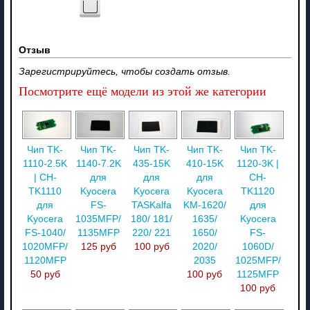
Отзыв
Зарегистрируйтесь, чтобы создать отзыв.
Посмотрите ещё модели из этой же категории
Чип TK-
Чип TK-
Чип TK-
Чип TK-
Чип TK-
1110-2.5K
1140-7.2K
435-15K
410-15K
1120-3K |
| CH-
для
для
для
CH-
TK1110
Kyocera
Kyocera
Kyocera
TK1120
для
FS-
TASKalfa
KM-1620/
для
Kyocera
1035MFP/
180/ 181/
1635/
Kyocera
FS-1040/
1135MFP
220/ 221
1650/
FS-
1020MFP/
125 руб
100 руб
2020/
1060D/
1120MFP
2035
1025MFP/
50 руб
100 руб
1125MFP
100 руб