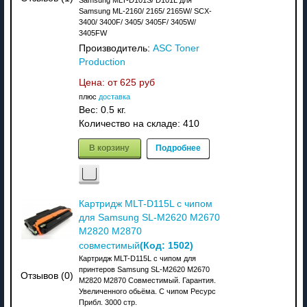
Samsung ML-2160/ 2165/ 2165W/ SCX-
3400/ 3400F/ 3405/ 3405F/ 3405W/
3405FW
Производитель:
ASC Toner
Production
Цена: от
625 руб
плюс
доставка
Вес:
0.5 кг.
Количество на складе:
410
В корзину
Подробнее
Картридж MLT-D115L с чипом
для Samsung SL-M2620 M2670
M2820 M2870
(Код:
1502
)
совместимый
Картридж MLT-D115L с чипом для
принтеров Samsung SL-M2620 M2670
Отзывов (0)
M2820 M2870 Совместимый. Гарантия.
Увеличенного обьёма. С чипом Ресурс
Прибл. 3000 стр.