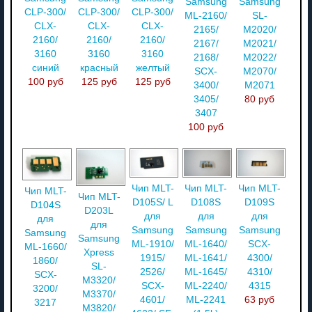
Samsung
Samsung
CLP-300/
CLP-300/
CLP-300/
ML-2160/
SL-
CLX-
CLX-
CLX-
2165/
M2020/
2160/
2160/
2160/
2167/
M2021/
3160
3160
3160
2168/
M2022/
синий
красный
желтый
SCX-
M2070/
100 руб
125 руб
125 руб
3400/
M2071
3405/
80 руб
3407
100 руб
Чип MLT-
Чип MLT-
Чип MLT-
Чип MLT-
Чип MLT-
D105S/ L
D108S
D109S
D104S
D203L
для
для
для
для
для
Samsung
Samsung
Samsung
Samsung
Samsung
ML-1910/
ML-1640/
SCX-
ML-1660/
Xpress
1915/
ML-1641/
4300/
1860/
SL-
2526/
ML-1645/
4310/
SCX-
M3320/
SCX-
ML-2240/
4315
3200/
M3370/
4601/
ML-2241
63 руб
3217
M3820/