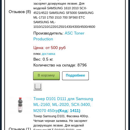
засоряет дозирующее лезвие. Для
моделей SAMSUNG 1610 2010 SCX-
Отзывов (8)
4521/4522 SAMSUNG SF5000 SAMSUNG
ML-1710 1750 1510 700 SF560 ETC
SAMSUNG ML-
1010/1210/1220/1250/1430/4300/4500/4600
Производитель:
ASC Toner
Production
Цена: от
500 руб
плюс
доставка
Вес:
0.5 кг.
Количество на складе:
8796
В корзину
Подробнее
Тонер D101 D111 для Samsung
ML-2160, ML-2020, SCX-3400,
(Код:
1411
)
M2070 450гр
Тонер Samsung D101. Фасовка 400гр.
Четкая черная заливка. Не засоряет
дозирующее лезвие. Для моделей
Отзывов (1)
Samsung MLT-D101S/ D101L для