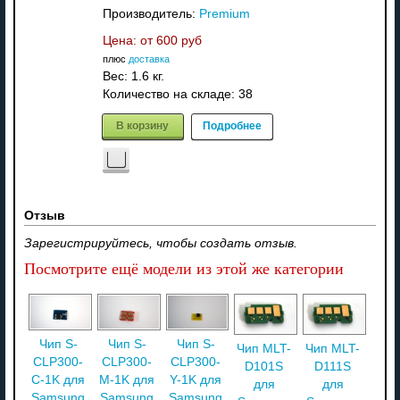
Производитель:
Premium
Цена: от
600 руб
плюс
доставка
Вес:
1.6 кг.
Количество на складе:
38
В корзину
Подробнее
Отзыв
Зарегистрируйтесь, чтобы создать отзыв.
Посмотрите ещё модели из этой же категории
Чип S-
Чип S-
Чип S-
Чип MLT-
Чип MLT-
CLP300-
CLP300-
CLP300-
D101S
D111S
C-1K для
M-1K для
Y-1K для
для
для
Samsung
Samsung
Samsung