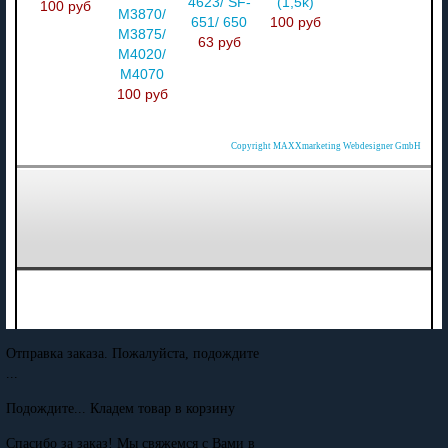
4623/ SF-
(1,5k)
100 руб
M3870/
651/ 650
100 руб
M3875/
63 руб
M4020/
M4070
100 руб
Copyright MAXXmarketing Webdesigner GmbH
Отправка заказа. Пожалуйста, подождите
...
Подождите... Кладем товар в корзину
Спасибо за заказ! Мы свяжемся с Вами в