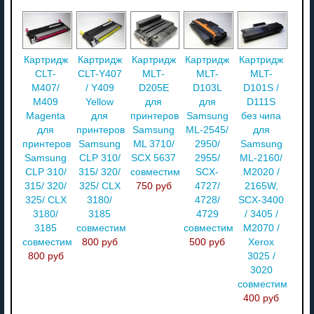
Картридж
Картридж
Картридж
Картридж
Картридж
CLT-
CLT-Y407
MLT-
MLT-
MLT-
M407/
/ Y409
D205E
D103L
D101S /
M409
Yellow
для
для
D111S
Magenta
для
принтеров
Samsung
без чипа
для
принтеров
Samsung
ML-2545/
для
принтеров
Samsung
ML 3710/
2950/
Samsung
Samsung
CLP 310/
SCX 5637
2955/
ML-2160/
CLP 310/
315/ 320/
совместимый
SCX-
M2020 /
315/ 320/
325/ CLX
750 руб
4727/
2165W,
325/ CLX
3180/
4728/
SCX-3400
3180/
3185
4729
/ 3405 /
3185
совместимый
совместимый
M2070 /
совместимый
800 руб
500 руб
Xerox
800 руб
3025 /
3020
совместимый
400 руб