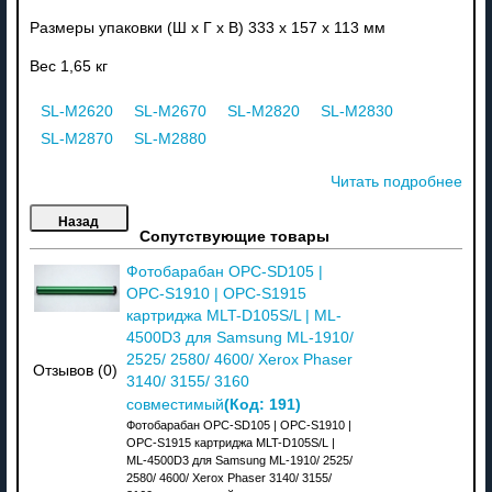
Размеры упаковки (Ш х Г х В) 333 x 157 x 113 мм
Вес 1,65 кг
SL-M2620
SL-M2670
SL-M2820
SL-M2830
SL-M2870
SL-M2880
Читать подробнее
Сопутствующие товары
Фотобарабан OPC-SD105 |
OPC-S1910 | OPC-S1915
картриджа MLT-D105S/L | ML-
4500D3 для Samsung ML-1910/
2525/ 2580/ 4600/ Xerox Phaser
Отзывов (0)
3140/ 3155/ 3160
(Код:
191
)
совместимый
Фотобарабан OPC-SD105 | OPC-S1910 |
OPC-S1915 картриджа MLT-D105S/L |
ML-4500D3 для Samsung ML-1910/ 2525/
2580/ 4600/ Xerox Phaser 3140/ 3155/