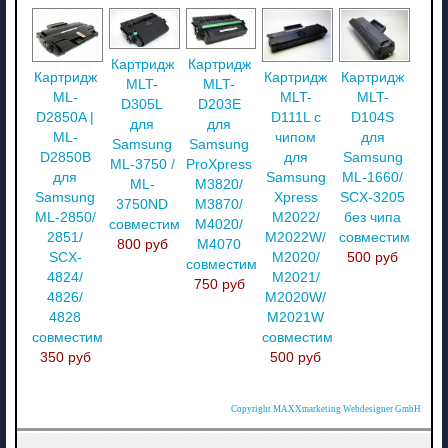
Картридж
Картридж
Картридж
Картридж
Картридж
MLT-
MLT-
ML-
MLT-
MLT-
D305L
D203E
D2850A |
D111L с
D104S
для
для
ML-
чипом
для
Samsung
Samsung
D2850B
для
Samsung
ML-3750 /
ProXpress
для
Samsung
ML-1660/
ML-
M3820/
Samsung
Xpress
SCX-3205
3750ND
M3870/
ML-2850/
M2022/
без чипа
совместимый
M4020/
2851/
M2022W/
совместимый
800 руб
M4070
SCX-
M2020/
500 руб
совместимый
4824/
M2021/
750 руб
4826/
M2020W/
4828
M2021W
совместимый
совместимый
350 руб
500 руб
Copyright MAXXmarketing Webdesigner GmbH