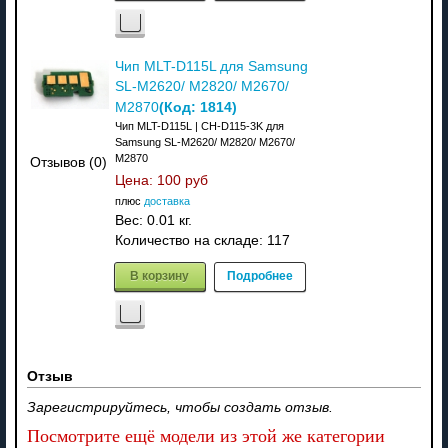
Чип MLT-D115L для Samsung
SL-M2620/ M2820/ M2670/
(Код:
1814
)
M2870
Чип MLT-D115L | CH-D115-3K для
Samsung SL-M2620/ M2820/ M2670/
M2870
Отзывов (0)
Цена:
100 руб
плюс
доставка
Вес:
0.01 кг.
Количество на складе:
117
В корзину
Подробнее
Отзыв
Зарегистрируйтесь, чтобы создать отзыв.
Посмотрите ещё модели из этой же категории