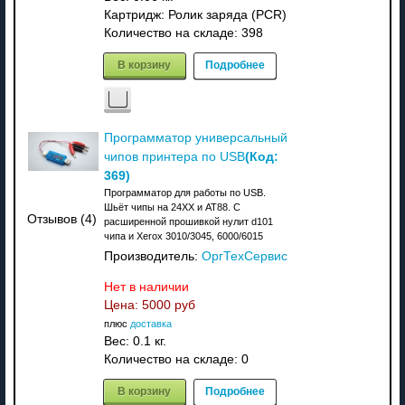
Картридж: Ролик заряда (PCR)
Количество на складе:
398
В корзину
Подробнее
Программатор универсальный
(Код:
чипов принтера по USB
369
)
Программатор для работы по USB.
Шьёт чипы на 24XX и АТ88. C
Отзывов (4)
расширенной прошивкой нулит d101
чипа и Xerox 3010/3045, 6000/6015
Производитель:
ОргТехСервис
Нет в наличии
Цена:
5000 руб
плюс
доставка
Вес:
0.1 кг.
Количество на складе:
0
В корзину
Подробнее