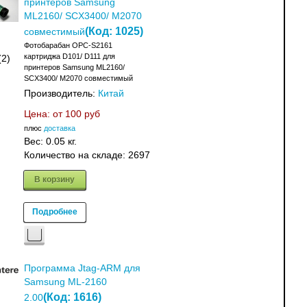
принтеров Samsung
ML2160/ SCX3400/ M2070
(Код:
1025
)
совместимый
Фотобарабан OPC-S2161
картриджа D101/ D111 для
(2)
принтеров Samsung ML2160/
SCX3400/ M2070 совместимый
Производитель:
Китай
Цена: от
100 руб
плюс
доставка
Вес:
0.05 кг.
Количество на складе:
2697
В корзину
Подробнее
Программа Jtag-ARM для
Samsung ML-2160
(Код:
1616
)
2.00