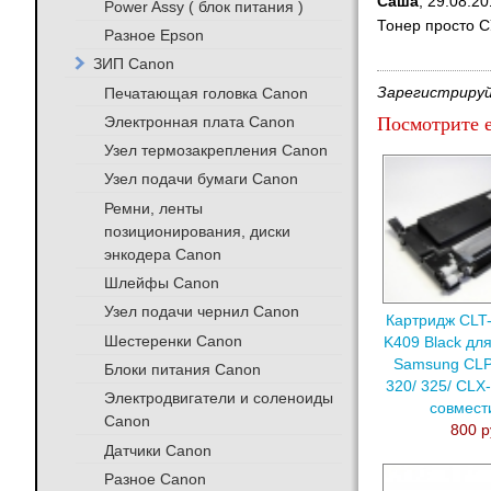
Саша
,
29.08.20
Power Assy ( блок питания )
Тонер просто С
Разное Epson
ЗИП Canon
Печатающая головка Canon
Зарегистрируй
Электронная плата Canon
Посмотрите е
Узел термозакрепления Canon
Узел подачи бумаги Canon
Ремни, ленты
позиционирования, диски
энкодера Canon
Шлейфы Canon
Узел подачи чернил Canon
Картридж CLT-
Шестеренки Canon
K409 Black дл
Samsung CLP 
Блоки питания Canon
320/ 325/ CLX
Электродвигатели и соленоиды
совмес
Canon
800 р
Датчики Canon
Разное Canon