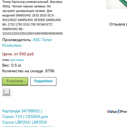
Тонер Samsung универсальный. Фасовка
450гр. Четкая черная заливка. Не
засоряет дозирующее лезвие. Для
моделей SAMSUNG 1610 2010 SCX-
4521/4522 SAMSUNG SF5000 SAMSUNG
Отзывов 
ML-1710 1750 1510 700 SF560 ETC
SAMSUNG ML-
1010/1210/1220/1250/1430/4300/4500/4600
Производитель:
ASC Toner
Production
Цена: от
500 руб
плюс
доставка
Вес:
0.5 кг.
Количество на складе:
8796
В корзину
Подробнее
Картридж 3479B002 |
Canon 719 | CE505A для
Canon LBP251/ LBP253/