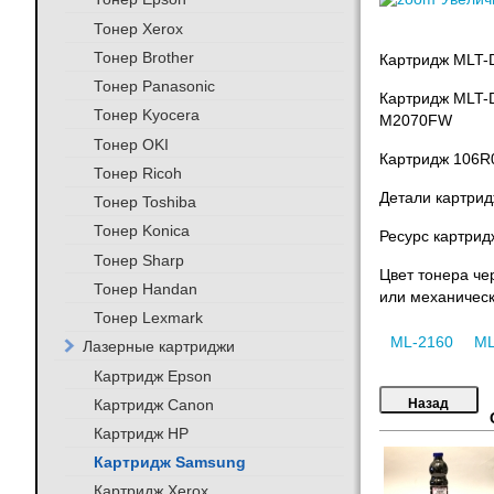
Тонер Xerox
Тонер Brother
Картридж MLT-D
Тонер Panasonic
Картридж MLT-D
Тонер Kyocera
M2070FW
Тонер OKI
Картридж 106R0
Тонер Ricoh
Детали картрид
Тонер Toshiba
Тонер Konica
Ресурс картридж
Тонер Sharp
Цвет тонера че
Тонер Handan
или механическ
Тонер Lexmark
ML-2160
ML
Лазерные картриджи
Картридж Epson
Картридж Canon
Картридж HP
Картридж Samsung
Картридж Xerox