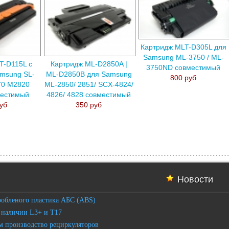
Картридж MLT-D305L для
Samsung ML-3750 / ML-
T-D115L с
Картридж ML-D2850A |
3750ND совместимый
msung SL-
ML-D2850B для Samsung
800 руб
70 M2820
ML-2850/ 2851/ SCX-4824/
местимый
4826/ 4828 совместимый
уб
350 руб
Новости
робленого пластика АБС (ABS)
 наличии L3+ и T17
 производство рециркуляторов