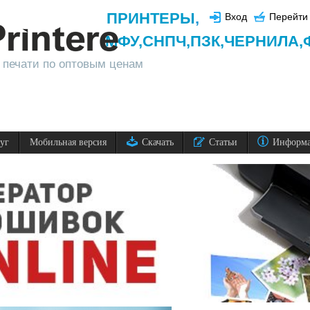
ПРИНТЕРЫ
,
Вход
Перейти 
МФУ,
СНПЧ,
ПЗК,
ЧЕРНИЛА,
 печати по оптовым ценам
луг
Мобильная версия
Скачать
Статьи
Информ