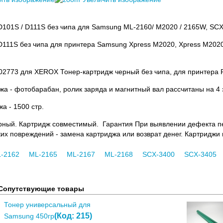
101S / D111S без чипа для Samsung ML-2160/ M2020 / 2165W, SCX-
111S без чипа для принтера Samsung Xpress M2020, Xpress M2020
2773 для XEROX Тонер-картридж черный без чипа, для принтера P
жа - фотобарабан, ролик заряда и магнитный вал рассчитаны на 4 
а - 1500 стр.
рный. Картридж совместимый. Гарантия При выявлении дефекта печ
их повреждений - замена картриджа или возврат денег. Картрид
-2162
ML-2165
ML-2167
ML-2168
SCX-3400
SCX-3405
Сопутствующие товары
Тонер универсальный для
(Код:
215
)
Samsung 450гр