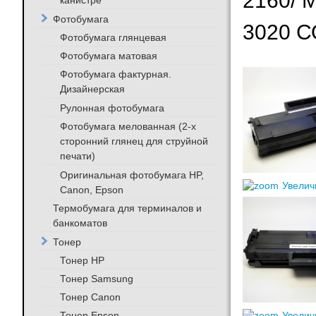
2160/ 
канистре
Фотобумага
3020 
Фотобумага глянцевая
Фотобумага матовая
Фотобумага фактурная.
Дизайнерская
Рулонная фотобумага
Фотобумага мелованная (2-х
сторонний глянец для струйной
печати)
Оригинальная фотобумага HP,
Увелич
Canon, Epson
Термобумага для терминалов и
банкоматов
Тонер
Тонер HP
Тонер Samsung
Тонер Canon
Тонер Epson
Увелич