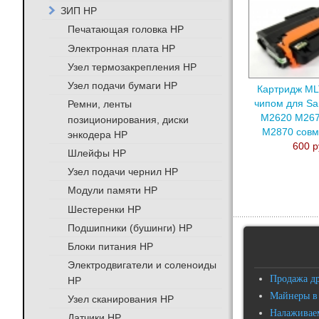
ЗИП HP
Печатающая головка HP
Электронная плата HP
Узел термозакрепления HP
Узел подачи бумаги HP
Картридж ML
Ремни, ленты
чипом для Sa
M2620 M26
позиционирования, диски
M2870 сов
энкодера HP
600 р
Шлейфы HP
Узел подачи чернил HP
Модули памяти HP
Шестеренки HP
Подшипники (бушинги) HP
Блоки питания HP
Электродвигатели и соленоиды
Продажа д
HP
Майнеры в
Узел сканирования HP
Налаживаем
Датчики HP