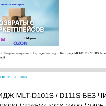
Лазерные картриджи
Картридж Samsung
Картридж MLT-D101S / D111S без чи
имый
асширенный поиск
ИДЖ MLT-D101S / D111S БЕЗ 