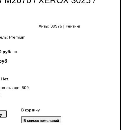
 / M2070 / XEROX 3025 /
Хиты:
39976
|
Рейтинг:
ель:
Premium
0 руб
/ шт.
руб
:
Нет
 на складе:
509
:
В корзину