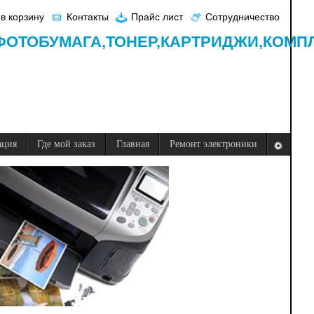
в корзину
Контакты
Прайс лист
Сотрудничество
ФОТОБУМАГА,
ТОНЕР,
КАРТРИДЖИ,
КОМП
ация
Где мой заказ
Главная
Ремонт электроники