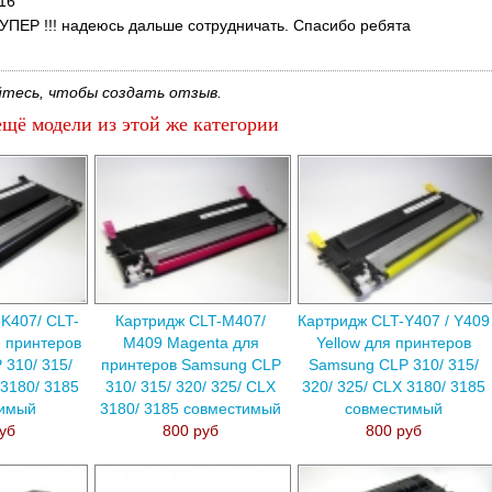
16
УПЕР !!! надеюсь дальше сотрудничать. Спасибо ребята
тесь, чтобы создать отзыв.
щё модели из этой же категории
K407/ CLT-
Картридж CLT-M407/
Картридж CLT-Y407 / Y409
я принтеров
M409 Magenta для
Yellow для принтеров
310/ 315/
принтеров Samsung CLP
Samsung CLP 310/ 315/
-3180/ 3185
310/ 315/ 320/ 325/ CLX
320/ 325/ CLX 3180/ 3185
тимый
3180/ 3185 совместимый
совместимый
уб
800 руб
800 руб