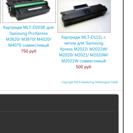
Картридж MLT-D203E для
Samsung ProXpress
Картридж MLT-D111L с
M3820/ M3870/ M4020/
чипом для Samsung
M4070 совместимый
Xpress M2022/ M2022W/
750 руб
M2020/ M2021/ M2020W/
M2021W совместимый
500 руб
Copyright MAXXmarketing Webdesigner GmbH