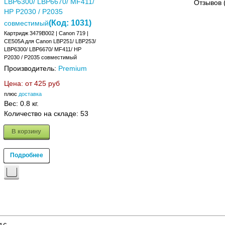
LBP6300/ LBP6670/ MF411/
Отзывов 
HP P2030 / P2035
(Код:
1031
)
совместимый
Картридж 3479B002 | Canon 719 |
CE505A для Canon LBP251/ LBP253/
LBP6300/ LBP6670/ MF411/ HP
P2030 / P2035 совместимый
Производитель:
Premium
Цена: от
425 руб
плюс
доставка
Вес:
0.8 кг.
Количество на складе:
53
В корзину
Подробнее