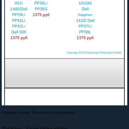
001/
PP36L/
1015N/
1440/Dell
PP36S
Dell
PP29L/
1375 руб
Inspiron
PP41L/
1410/ Dell
PP42L/
PP37L/
Dell 500
PP38L
1375 руб
1375 руб
Copyright MAXXmarketing Webdesigner GmbH
Отправка заказа. Пожалуйста, подождите
...
Подождите... Кладем товар в корзину