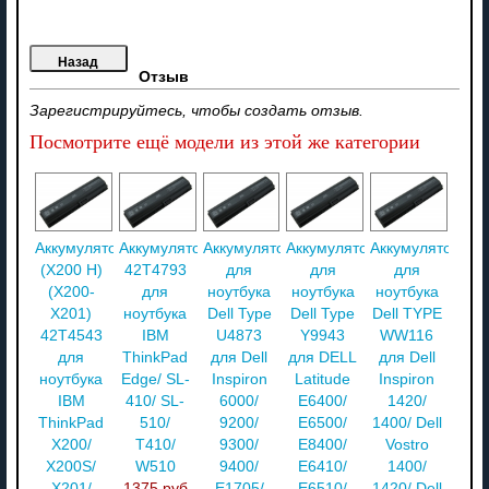
Отзыв
Зарегистрируйтесь, чтобы создать отзыв.
Посмотрите ещё модели из этой же категории
Аккумулятор
Аккумулятор
Аккумулятор
Аккумулятор
Аккумулятор
(X200 H)
42T4793
для
для
для
(X200-
для
ноутбука
ноутбука
ноутбука
X201)
ноутбука
Dell Type
Dell Type
Dell TYPE
42T4543
IBM
U4873
Y9943
WW116
для
ThinkPad
для Dell
для DELL
для Dell
ноутбука
Edge/ SL-
Inspiron
Latitude
Inspiron
IBM
410/ SL-
6000/
E6400/
1420/
ThinkPad
510/
9200/
E6500/
1400/ Dell
X200/
T410/
9300/
E8400/
Vostro
X200S/
W510
9400/
E6410/
1400/
X201/
1375 руб
E1705/
E6510/
1420/ Dell