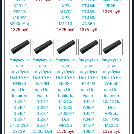
X201I/
XPS
PT434/
PP26L
X201S
M170/
PT435/
1375 руб
(10.8V
XPS
PT436/
5200mAh)
M1710
4N369
1375 руб
1625 руб
1375 руб
Аккумулятор
Аккумулятор
Аккумулятор
Аккумулятор
Аккумулятор
для
для
для
для
для
ноутбука
ноутбука
ноутбука
ноутбука
ноутбука
Dell TYPE
Dell TYPE
Dell TYPE
Dell TYPE
Dell TYPE
RN873
K738H
R3026
F144H
WR050
для Dell
для Dell
для Dell
для Dell
для Dell
Inspiron
Vostro
Latitude
Vostro
Inspiron
1525/
1310/
E4310/
1015/
13/ 1318/
1545/
1320/
E4300/
A860/
Dell
1545/
1510/
E4300N/
1014/
PP25L/
1526/
1520/
Dell
A840/
Dell XPS
1750-210-
2510/
PP13S
1410/
M1330
29719-
1320/ Dell
1375 руб
1088/
1375 руб