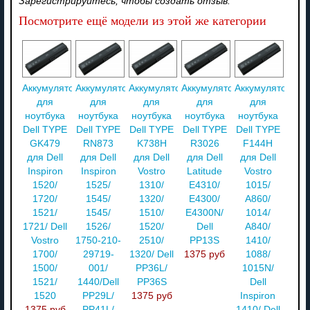
Зарегистрируйтесь, чтобы создать отзыв.
Посмотрите ещё модели из этой же категории
Аккумулятор
Аккумулятор
Аккумулятор
Аккумулятор
Аккумулятор
для
для
для
для
для
ноутбука
ноутбука
ноутбука
ноутбука
ноутбука
Dell TYPE
Dell TYPE
Dell TYPE
Dell TYPE
Dell TYPE
GK479
RN873
K738H
R3026
F144H
для Dell
для Dell
для Dell
для Dell
для Dell
Inspiron
Inspiron
Vostro
Latitude
Vostro
1520/
1525/
1310/
E4310/
1015/
1720/
1545/
1320/
E4300/
A860/
1521/
1545/
1510/
E4300N/
1014/
1721/ Dell
1526/
1520/
Dell
A840/
Vostro
1750-210-
2510/
PP13S
1410/
1700/
29719-
1320/ Dell
1375 руб
1088/
1500/
001/
PP36L/
1015N/
1521/
1440/Dell
PP36S
Dell
1520
PP29L/
1375 руб
Inspiron
1375 руб
PP41L/
1410/ Dell