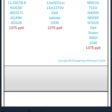
CL3307B.806/
13z(N311z)/
M5010/
KG530/
13z(1370)/
7110/
WG317/
Dell
N4050/
XG496/
latitude
N5030/
XG528
3330
N7010/
1375 руб
1375 руб
Dell
Vostro
3550/
1540
1375 руб
Copyright MAXXmarketing Webdesigner GmbH