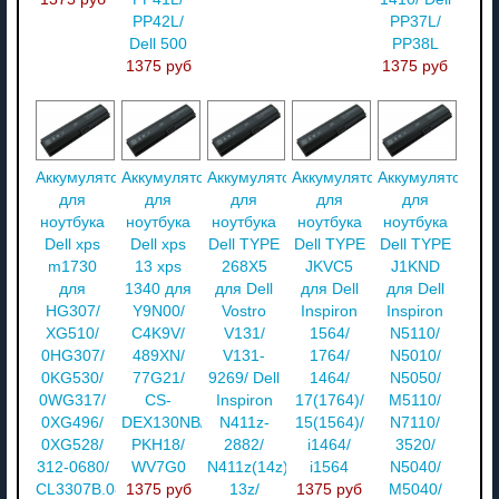
PP42L/
PP37L/
Dell 500
PP38L
1375 руб
1375 руб
Аккумулятор
Аккумулятор
Аккумулятор
Аккумулятор
Аккумулятор
для
для
для
для
для
ноутбука
ноутбука
ноутбука
ноутбука
ноутбука
Dell xps
Dell xps
Dell TYPE
Dell TYPE
Dell TYPE
m1730
13 xps
268X5
JKVC5
J1KND
для
1340 для
для Dell
для Dell
для Dell
HG307/
Y9N00/
Vostro
Inspiron
Inspiron
XG510/
C4K9V/
V131/
1564/
N5110/
0HG307/
489XN/
V131-
1764/
N5010/
0KG530/
77G21/
9269/ Dell
1464/
N5050/
0WG317/
CS-
Inspiron
17(1764)/
M5110/
0XG496/
DEX130NB/
N411z-
15(1564)/
N7110/
0XG528/
PKH18/
2882/
i1464/
3520/
312-0680/
WV7G0
N411z(14z)/
i1564
N5040/
CL3307B.085/
1375 руб
13z/
1375 руб
M5040/