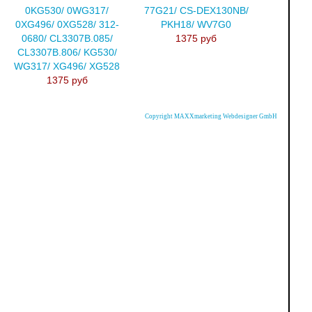
0KG530/ 0WG317/
77G21/ CS-DEX130NB/
0XG496/ 0XG528/ 312-
PKH18/ WV7G0
0680/ CL3307B.085/
1375 руб
CL3307B.806/ KG530/
WG317/ XG496/ XG528
1375 руб
Copyright MAXXmarketing Webdesigner GmbH