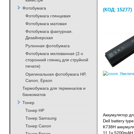
канистре
Фотобумага
(КОД:
15277
)
Фотобумага глянцевая
Фотобумага матовая
Фотобумага фактурная.
Дизайнерская
Рулонная фотобумага
Фотобумага мелованная (2-х
сторонний глянец для струйной
печати)
Увелич
Оригинальная фотобумага HP,
Canon, Epson
Термобумага для терминалов и
банкоматов
Тонер
Тонер HP
Аккумулятор для
Тонер Samsung
Dell battery typ
Тонер Canon
K738H аккумуля
11.1v 5200mAH
Тонер Epson