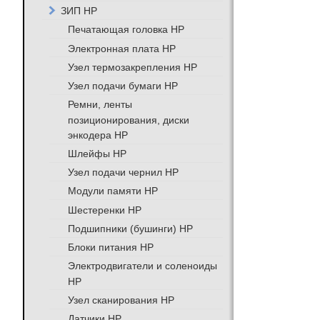
ЗИП HP
Печатающая головка HP
Электронная плата HP
Узел термозакрепления HP
Узел подачи бумаги HP
Ремни, ленты
позиционирования, диски
энкодера HP
Шлейфы HP
Узел подачи чернил HP
Модули памяти HP
Шестеренки HP
Подшипники (бушинги) HP
Блоки питания HP
Электродвигатели и соленоиды
HP
Узел сканирования HP
Датчики HP