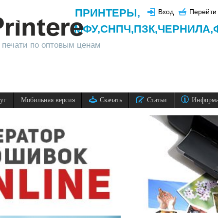
ПРИНТЕРЫ
,
Вход
Перейти 
МФУ,
СНПЧ,
ПЗК,
ЧЕРНИЛА,
 печати по оптовым ценам
луг
Мобильная версия
Скачать
Статьи
Информ