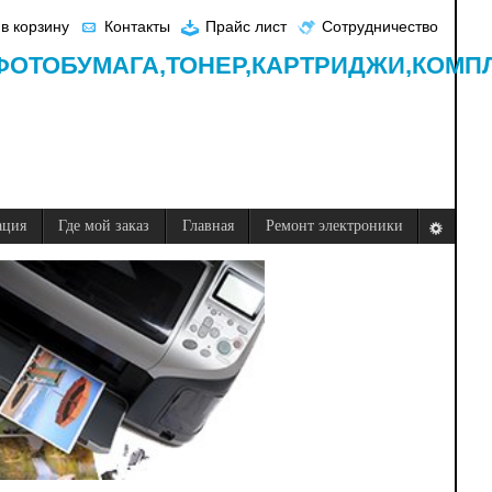
в корзину
Контакты
Прайс лист
Сотрудничество
ФОТОБУМАГА,
ТОНЕР,
КАРТРИДЖИ,
КОМП
ация
Где мой заказ
Главная
Ремонт электроники