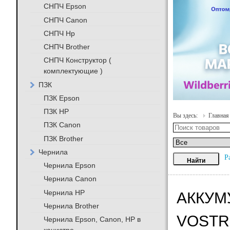
СНПЧ Epson
СНПЧ Canon
СНПЧ Hp
СНПЧ Brother
СНПЧ Конструктор (
комплектующие )
ПЗК
ПЗК Epson
ПЗК HP
Вы здесь:
Главная
ПЗК Canon
ПЗК Brother
Чернила
Р
Чернила Epson
Чернила Canon
Чернила HP
АККУМ
Чернила Brother
VOSTRO
Чернила Epson, Canon, HP в