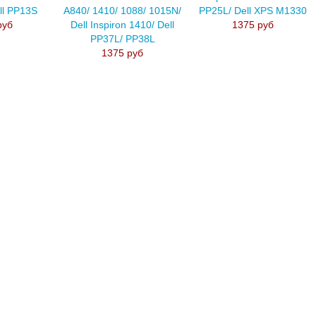
ll PP13S
A840/ 1410/ 1088/ 1015N/
PP25L/ Dell XPS M1330
руб
Dell Inspiron 1410/ Dell
1375 руб
PP37L/ PP38L
1375 руб