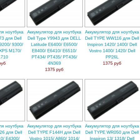
ля ноутбука
Аккумулятор для ноутбука
Аккумулятор для ноутбука
73 для Dell
Dell Type Y9943 для DELL
Dell TYPE WW116 для Dell
 9200/ 9300/
Latitude E6400/ E6500/
Inspiron 1420/ 1400/ Dell
 XPS M170/
E8400/ E6410/ E6510/
Vostro 1400/ 1420/ Dell
1710
PT434/ PT435/ PT436/
PP26L
руб
4N369
1375 руб
1375 руб
ля ноутбука
Аккумулятор для ноутбука
Аккумулятор для ноутбука
26 для Dell
Dell TYPE F144H для Dell
Dell TYPE WR050 для Dell
10/ E4300/
Vostro 1015/ A860/ 1014/
Inspiron 13/ 1318/ Dell