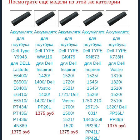
Посмотрите ещё модели из этой же категории
Аккумулятор
Аккумулятор
Аккумулятор
Аккумулятор
Аккумулятор
для
для
для
для
для
ноутбука
ноутбука
ноутбука
ноутбука
ноутбука
Dell Type
Dell TYPE
Dell TYPE
Dell TYPE
Dell TYPE
Y9943
WW116
GK479
RN873
K738H
для DELL
для Dell
для Dell
для Dell
для Dell
Latitude
Inspiron
Inspiron
Inspiron
Vostro
E6400/
1420/
1520/
1525/
1310/
E6500/
1400/ Dell
1720/
1545/
1320/
E8400/
Vostro
1521/
1545/
1510/
E6410/
1400/
1721/ Dell
1526/
1520/
E6510/
1420/ Dell
Vostro
1750-210-
2510/
PT434/
PP26L
1700/
29719-
1320/ Dell
PT435/
1375 руб
1500/
001/
PP36L/
PT436/
1521/
1440/Dell
PP36S
4N369
1520
PP29L/
1375 руб
1375 руб
1375 руб
PP41L/
PP42L/