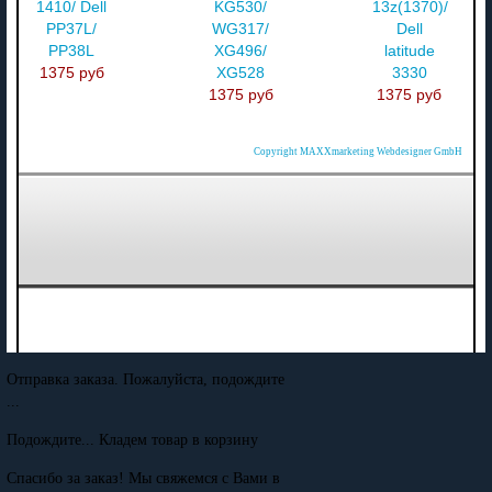
1410/ Dell
KG530/
13z(1370)/
PP37L/
WG317/
Dell
PP38L
XG496/
latitude
1375 руб
XG528
3330
1375 руб
1375 руб
Copyright MAXXmarketing Webdesigner GmbH
Отправка заказа. Пожалуйста, подождите
...
Подождите... Кладем товар в корзину
Спасибо за заказ! Мы свяжемся с Вами в