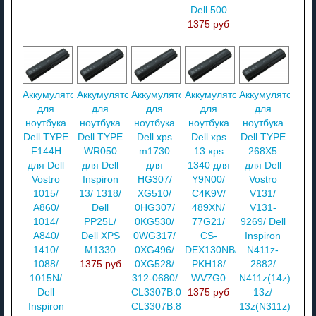
Dell 500
1375 руб
Аккумулятор
Аккумулятор
Аккумулятор
Аккумулятор
Аккумулятор
для
для
для
для
для
ноутбука
ноутбука
ноутбука
ноутбука
ноутбука
Dell TYPE
Dell TYPE
Dell xps
Dell xps
Dell TYPE
F144H
WR050
m1730
13 xps
268X5
для Dell
для Dell
для
1340 для
для Dell
Vostro
Inspiron
HG307/
Y9N00/
Vostro
1015/
13/ 1318/
XG510/
C4K9V/
V131/
A860/
Dell
0HG307/
489XN/
V131-
1014/
PP25L/
0KG530/
77G21/
9269/ Dell
A840/
Dell XPS
0WG317/
CS-
Inspiron
1410/
M1330
0XG496/
DEX130NB/
N411z-
1088/
1375 руб
0XG528/
PKH18/
2882/
1015N/
312-0680/
WV7G0
N411z(14z)/
Dell
CL3307B.085/
1375 руб
13z/
Inspiron
CL3307B.806/
13z(N311z)/