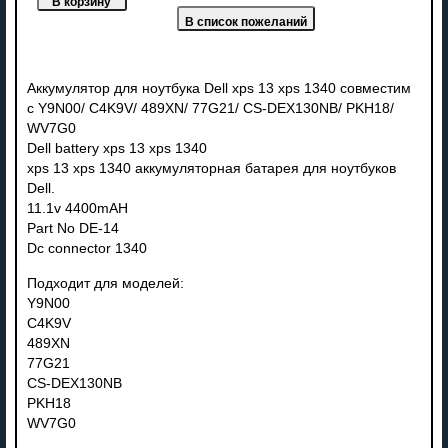
Аккумулятор для ноутбука Dell xps 13 xps 1340 совместим
с Y9N00/ C4K9V/ 489XN/ 77G21/ CS-DEX130NB/ PKH18/
WV7G0
Dell battery xps 13 xps 1340
xps 13 xps 1340 аккумуляторная батарея для ноутбуков
Dell.
11.1v 4400mAH
Part No DE-14
Dc connector 1340
Подходит для моделей:
Y9N00
C4K9V
489XN
77G21
CS-DEX130NB
PKH18
WV7G0