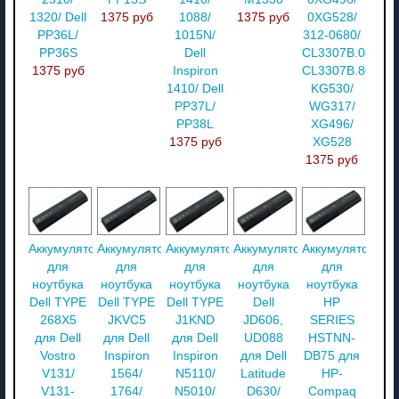
1320/ Dell
1375 руб
1088/
1375 руб
0XG528/
PP36L/
1015N/
312-0680/
PP36S
Dell
CL3307B.085/
1375 руб
Inspiron
CL3307B.806/
1410/ Dell
KG530/
PP37L/
WG317/
PP38L
XG496/
1375 руб
XG528
1375 руб
Аккумулятор
Аккумулятор
Аккумулятор
Аккумулятор
Аккумулятор
для
для
для
для
для
ноутбука
ноутбука
ноутбука
ноутбука
ноутбука
Dell TYPE
Dell TYPE
Dell TYPE
Dell
HP
268X5
JKVC5
J1KND
JD606,
SERIES
для Dell
для Dell
для Dell
UD088
HSTNN-
Vostro
Inspiron
Inspiron
для Dell
DB75 для
V131/
1564/
N5110/
Latitude
HP-
V131-
1764/
N5010/
D630/
Compaq