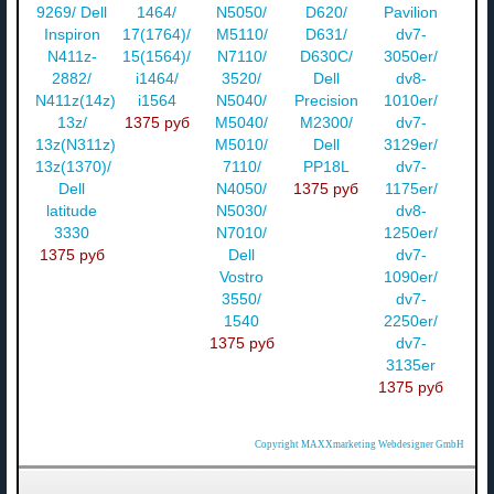
9269/ Dell
1464/
N5050/
D620/
Pavilion
Inspiron
17(1764)/
M5110/
D631/
dv7-
N411z-
15(1564)/
N7110/
D630C/
3050er/
2882/
i1464/
3520/
Dell
dv8-
N411z(14z)/
i1564
N5040/
Precision
1010er/
13z/
1375 руб
M5040/
M2300/
dv7-
13z(N311z)/
M5010/
Dell
3129er/
13z(1370)/
7110/
PP18L
dv7-
Dell
N4050/
1375 руб
1175er/
latitude
N5030/
dv8-
3330
N7010/
1250er/
1375 руб
Dell
dv7-
Vostro
1090er/
3550/
dv7-
1540
2250er/
1375 руб
dv7-
3135er
1375 руб
Copyright MAXXmarketing Webdesigner GmbH