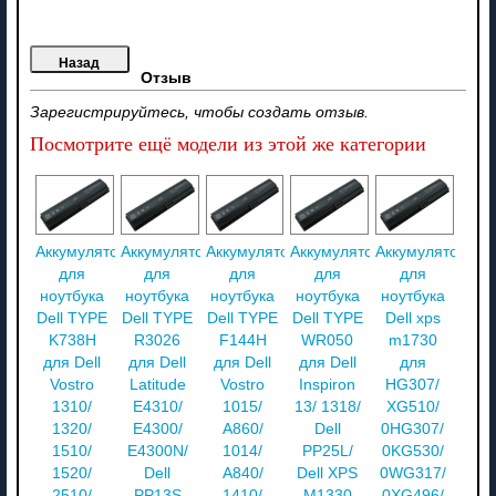
Отзыв
Зарегистрируйтесь, чтобы создать отзыв.
Посмотрите ещё модели из этой же категории
Аккумулятор
Аккумулятор
Аккумулятор
Аккумулятор
Аккумулятор
для
для
для
для
для
ноутбука
ноутбука
ноутбука
ноутбука
ноутбука
Dell TYPE
Dell TYPE
Dell TYPE
Dell TYPE
Dell xps
K738H
R3026
F144H
WR050
m1730
для Dell
для Dell
для Dell
для Dell
для
Vostro
Latitude
Vostro
Inspiron
HG307/
1310/
E4310/
1015/
13/ 1318/
XG510/
1320/
E4300/
A860/
Dell
0HG307/
1510/
E4300N/
1014/
PP25L/
0KG530/
1520/
Dell
A840/
Dell XPS
0WG317/
2510/
PP13S
1410/
M1330
0XG496/