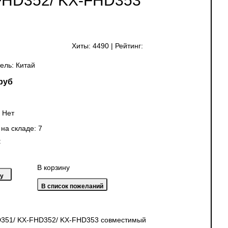
FHD352/ KX-FHD353
Хиты:
4490
|
Рейтинг:
ель:
Китай
руб
:
Нет
 на складе:
7
:
В корзину
D351/ KX-FHD352/ KX-FHD353 совместимый