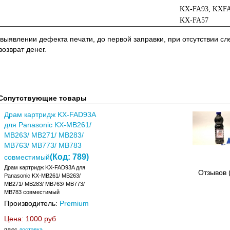
KX-FA93, KXF
KX-FA57
 выявлении дефекта печати, до первой заправки, при отсутствии с
озврат денег.
Сопутствующие товары
Драм картридж KX-FAD93A
для Panasonic KX-MB261/
MB263/ MB271/ MB283/
MB763/ MB773/ MB783
(Код:
789
)
совместимый
Драм картридж KX-FAD93A для
Отзывов 
Panasonic KX-MB261/ MB263/
MB271/ MB283/ MB763/ MB773/
MB783 совместимый
Производитель:
Premium
Цена:
1000 руб
плюс
доставка