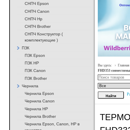
СНПЧ Epson
СНПЧ Canon
СНПЧ Hp
СНПЧ Brother
СНПЧ Конструктор (
комплектующие )
ПЗК
ПЗК Epson
ПЗК HP
Вы здесь:
Главная
ПЗК Canon
FHD353 совместим
ПЗК Brother
Чернила
Чернила Epson
Р
Чернила Canon
Чернила HP
ТЕРМО
Чернила Brother
Чернила Epson, Canon, HP в