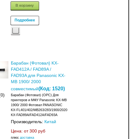
В корзину
Подробнее
Барабан (Фотовал) KX-
FAD412A / FAD89A /
FAD93A для Panasonic KX-
MB 1900/ 2000
(Код:
1520
)
совместимый
(0)
Барабан (Фотовал) (OPC) Для
принтеров и МФУ Panasonic KX-MB
1900/ 2000 Фотовал PANASONIC
KX-FL401/402/MB263/283/1900/2020
KX-FAD89A/FAD412A/FAD93A
Производитель:
Китай
Цена: от
300 руб
плюс
доставка