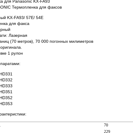
а для Panasonic KX-FA93
ONIC Термопленка для факсов
ый KX-FA93/ 57E/ 54E
енка для факса
ерный
ати: Лазерная
раниц (70 метров), 70 000 погонных милиметров
оригинала.
вке 1 рулон
ппаратами:
FHD331
FHD332
FHD333
FHD351
FHD352
FHD353
рактеристики:
.
70
229