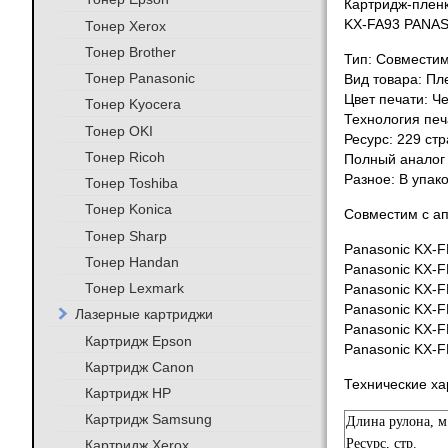
Картридж-пленк
KX-FA93 PANAS
Тонер Xerox
Тонер Brother
Тип: Совместим
Тонер Panasonic
Вид товара: Пл
Цвет печати: Ч
Тонер Kyocera
Технология печ
Тонер OKI
Ресурс: 229 ст
Тонер Ricoh
Полный аналог 
Разное: В упако
Тонер Toshiba
Тонер Konica
Совместим с а
Тонер Sharp
Panasonic KX-
Тонер Handan
Panasonic KX-
Тонер Lexmark
Panasonic KX-
Panasonic KX-
Лазерные картриджи
Panasonic KX-
Картридж Epson
Panasonic KX-
Картридж Canon
Технические ха
Картридж HP
Картридж Samsung
Длина рулона, м
Ресурс, стр.
Картридж Xerox