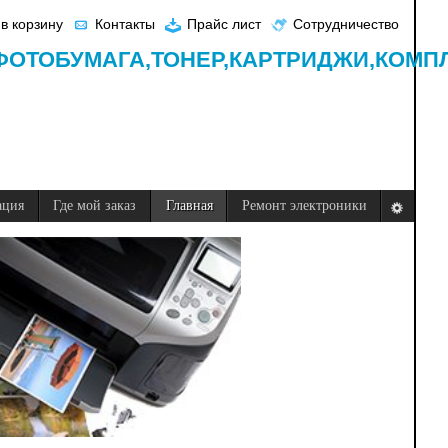
в корзину
Контакты
Прайс лист
Сотрудничество
ФОТОБУМАГА,
ТОНЕР,
КАРТРИДЖИ,
КОМП
ация
Где мой заказ
Главная
Ремонт электроники