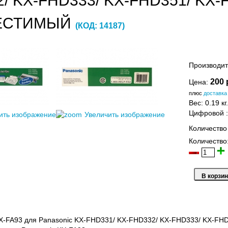
/ KX-FHD333/ KX-FHD351/ KX-
ЕСТИМЫЙ
(КОД:
14187
)
Производит
200 
Цена:
плюс
доставка
Вес:
0.19 кг.
Цифровой
ить изображение
Увеличить изображение
Количество
Количество
X-FA93 для Panasonic KX-FHD331/ KX-FHD332/ KX-FHD333/ KX-FH