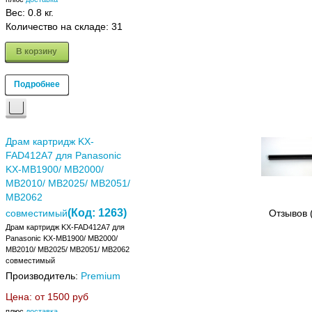
Вес:
0.8 кг.
Количество на складе:
31
В корзину
Подробнее
Драм картридж KX-
FAD412A7 для Panasonic
KX-MB1900/ MB2000/
MB2010/ MB2025/ MB2051/
MB2062
(Код:
1263
)
совместимый
Отзывов 
Драм картридж KX-FAD412A7 для
Panasonic KX-MB1900/ MB2000/
MB2010/ MB2025/ MB2051/ MB2062
совместимый
Производитель:
Premium
Цена: от
1500 руб
плюс
доставка