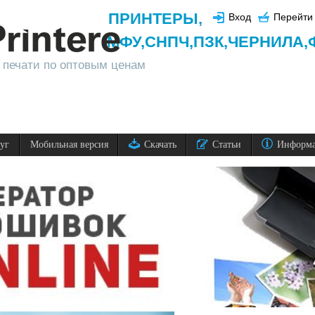
ПРИНТЕРЫ
,
Вход
Перейти 
МФУ,
СНПЧ,
ПЗК,
ЧЕРНИЛА,
 печати по оптовым ценам
луг
Мобильная версия
Скачать
Статьи
Информ