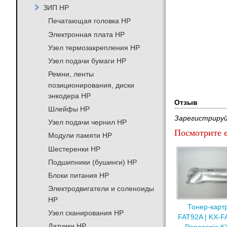
ЗИП HP
Печатающая головка HP
Электронная плата HP
Узел термозакрепления HP
Узел подачи бумаги HP
Ремни, ленты
позиционирования, диски
энкодера HP
Отзыв
Шлейфы HP
Зарегистрируй
Узел подачи чернил HP
Посмотрите е
Модули памяти HP
Шестеренки HP
Подшипники (бушинги) HP
Блоки питания HP
Электродвигатели и соленоиды
HP
Тонер-карт
Узел сканирования HP
FAT92A | KX-F
Датчики HP