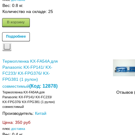
Вес:
0.8 кг.
Количество на складе:
25
В корзину
Подробнее
Термопленка KX-FA54A для
Panasonic KX-FP141/ KX-
FC233/ KX-FPG376/ KX-
FPG381 (1 рулон)
(Код:
12878
)
совместимый
Отзывов 
Термопленка KX-FA54A для
Panasonic KX-FP141/ KX-FC233/
KX-FPG376/ KX-FPG381 (1 рулон)
совместимый
Производитель:
Китай
Цена:
350 руб
плюс
доставка
Вес:
0.4 кг.