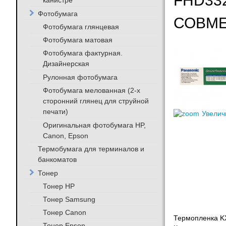
FHD332
канистре
Фотобумага
СОВМ
Фотобумага глянцевая
Фотобумага матовая
Фотобумага фактурная.
Дизайнерская
Рулонная фотобумага
Фотобумага мелованная (2-х
сторонний глянец для струйной
печати)
Увелич
Оригинальная фотобумага HP,
Canon, Epson
Термобумага для терминалов и
банкоматов
Тонер
Тонер HP
Тонер Samsung
Тонер Canon
Термопленка K
Тонер Epson