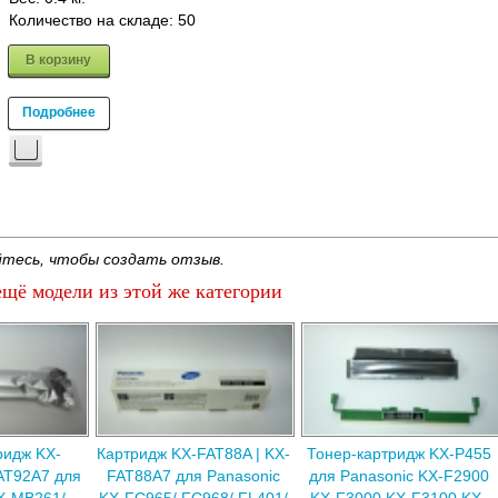
Количество на складе:
50
В корзину
Подробнее
тесь, чтобы создать отзыв.
щё модели из этой же категории
ридж KX-
Картридж KX-FAT88A | KX-
Тонер-картридж KX-P455
AT92A7 для
FAT88A7 для Panasonic
для Panasonic KX-F2900