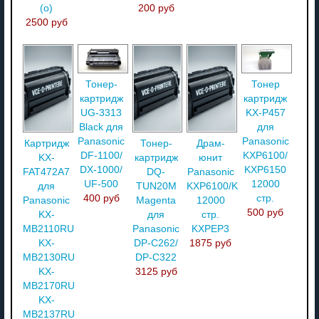
(о)
200 руб
2500 руб
Тонер-
Тонер
картридж
картридж
UG-3313
KX-P457
Black для
для
Panasonic
Panasonic
Картридж
Тонер-
Драм-
DF-1100/
KXP6100/
KX-
картридж
юнит
DX-1000/
KXP6150
FAT472A7
DQ-
Panasonic
UF-500
12000
для
TUN20M
KXP6100/KXP6150
400 руб
стр.
Panasonic
Magenta
12000
500 руб
KX-
для
стр.
MB2110RU/
Panasonic
KXPEP3
KX-
DP-C262/
1875 руб
MB2130RU/
DP-C322
KX-
3125 руб
MB2170RU/
KX-
MB2137RU