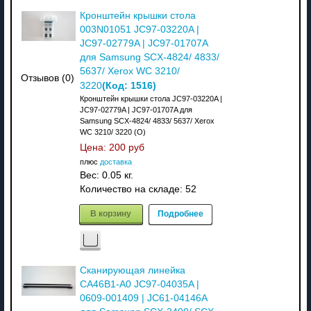
Кронштейн крышки стола
003N01051 JC97-03220A |
JC97-02779A | JC97-01707A
для Samsung SCX-4824/ 4833/
5637/ Xerox WC 3210/
Отзывов (0)
(Код:
1516
)
3220
Кронштейн крышки стола JC97-03220A |
JC97-02779A | JC97-01707A для
Samsung SCX-4824/ 4833/ 5637/ Xerox
WC 3210/ 3220 (О)
Цена:
200 руб
плюс
доставка
Вес:
0.05 кг.
Количество на складе:
52
В корзину
Подробнее
Сканирующая линейка
CA46B1-A0 JC97-04035A |
0609-001409 | JC61-04146A