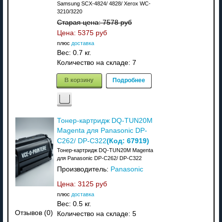
Samsung SCX-4824/ 4828/ Xerox WC-
3210/3220
Старая цена:
7578 руб
Цена:
5375 руб
плюс
доставка
Вес:
0.7 кг.
Количество на складе:
7
В корзину
Подробнее
Тонер-картридж DQ-TUN20M
Magenta для Panasonic DP-
(Код:
67919
)
C262/ DP-C322
Тонер-картридж DQ-TUN20M Magenta
для Panasonic DP-C262/ DP-C322
Производитель:
Panasonic
Цена:
3125 руб
плюс
доставка
Вес:
0.5 кг.
Отзывов (0)
Количество на складе:
5