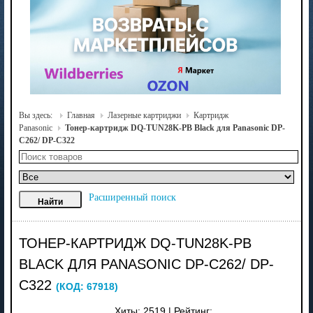
Вы здесь:
Главная
Лазерные картриджи
Картридж
Panasonic
Тонер-картридж DQ-TUN28K-PB Black для Panasonic DP-
C262/ DP-C322
Расширенный поиск
ТОНЕР-КАРТРИДЖ DQ-TUN28K-PB
BLACK ДЛЯ PANASONIC DP-C262/ DP-
C322
(КОД:
67918
)
Хиты:
2519
|
Рейтинг: