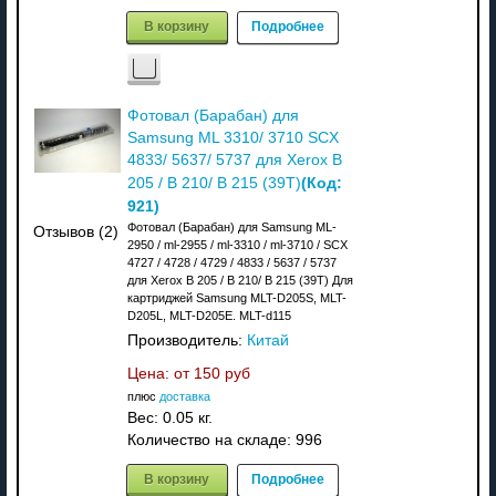
В корзину
Подробнее
Фотовал (Барабан) для
Samsung ML 3310/ 3710 SCX
4833/ 5637/ 5737 для Xerox B
(Код:
205 / B 210/ B 215 (39T)
921
)
Фотовал (Барабан) для Samsung ML-
Отзывов (2)
2950 / ml-2955 / ml-3310 / ml-3710 / SCX
4727 / 4728 / 4729 / 4833 / 5637 / 5737
для Xerox B 205 / B 210/ B 215 (39T) Для
картриджей Samsung MLT-D205S, MLT-
D205L, MLT-D205E. MLT-d115
Производитель:
Китай
Цена: от
150 руб
плюс
доставка
Вес:
0.05 кг.
Количество на складе:
996
В корзину
Подробнее