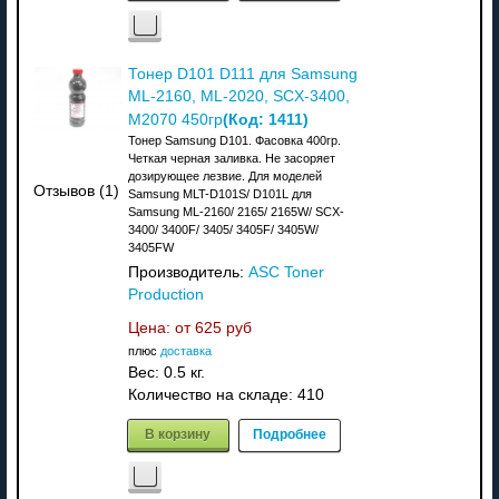
Тонер D101 D111 для Samsung
ML-2160, ML-2020, SCX-3400,
(Код:
1411
)
M2070 450гр
Тонер Samsung D101. Фасовка 400гр.
Четкая черная заливка. Не засоряет
дозирующее лезвие. Для моделей
Отзывов (1)
Samsung MLT-D101S/ D101L для
Samsung ML-2160/ 2165/ 2165W/ SCX-
3400/ 3400F/ 3405/ 3405F/ 3405W/
3405FW
Производитель:
ASC Toner
Production
Цена: от
625 руб
плюс
доставка
Вес:
0.5 кг.
Количество на складе:
410
В корзину
Подробнее