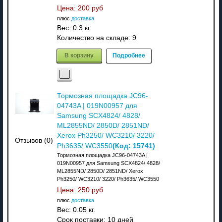
Цена:
200 руб
плюс
доставка
Вес:
0.3 кг.
Количество на складе:
9
В корзину
Подробнее
Тормозная площадка JC96-
04743A | 019N00957 для
Samsung SCX4824/ 4828/
ML2855ND/ 2850D/ 2851ND/
Xerox Ph3250/ WC3210/ 3220/
Отзывов (0)
(Код:
15741
)
Ph3635/ WC3550
Тормозная площадка JC96-04743A |
019N00957 для Samsung SCX4824/ 4828/
ML2855ND/ 2850D/ 2851ND/ Xerox
Ph3250/ WC3210/ 3220/ Ph3635/ WC3550
Цена:
250 руб
плюс
доставка
Вес:
0.05 кг.
Срок поставки:
10 дней