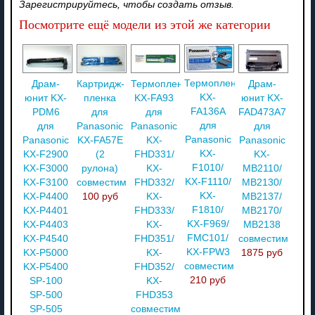
Зарегистрируйтесь, чтобы создать отзыв.
Посмотрите ещё модели из этой же категории
Термопленка
Драм-
Картридж-
Термопленка
Драм-
KX-
юнит KX-
пленка
KX-FA93
юнит KX-
FA136A
PDM6
для
для
FAD473A7
для
для
Panasonic
Panasonic
для
Panasonic
Panasonic
KX-FA57E
KX-
Panasonic
KX-
KX-F2900
(2
FHD331/
KX-
F1010/
KX-F3000
рулона)
KX-
MB2110/
KX-F1110/
KX-F3100
совместимый
FHD332/
MB2130/
KX-
KX-P4400
100 руб
KX-
MB2137/
F1810/
KX-P4401
FHD333/
MB2170/
KX-F969/
KX-P4403
KX-
MB2138
FMC101/
KX-P4540
FHD351/
совместимый
KX-FPW3
KX-P5000
KX-
1875 руб
совместимый
KX-P5400
FHD352/
210 руб
SP-100
KX-
SP-500
FHD353
SP-505
совместимый