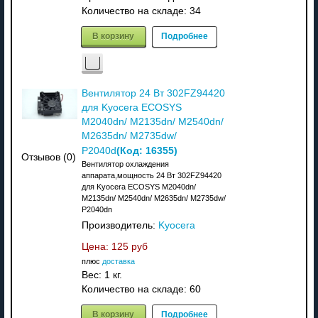
Количество на складе:
34
В корзину
Подробнее
Вентилятор 24 Вт 302FZ94420
для Kyocera ECOSYS
M2040dn/ M2135dn/ M2540dn/
M2635dn/ M2735dw/
(Код:
16355
)
P2040d
Отзывов (0)
Вентилятор охлаждения
аппарата,мощность 24 Вт 302FZ94420
для Kyocera ECOSYS M2040dn/
M2135dn/ M2540dn/ M2635dn/ M2735dw/
P2040dn
Производитель:
Kyocera
Цена:
125 руб
плюс
доставка
Вес:
1 кг.
Количество на складе:
60
В корзину
Подробнее