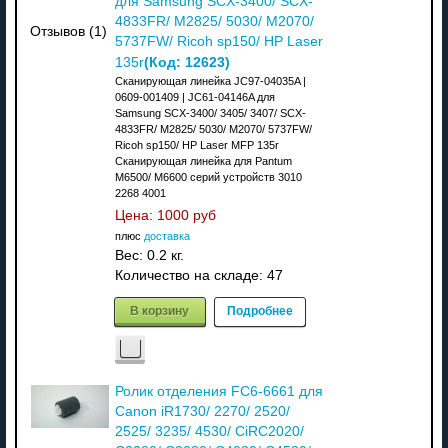
для Samsung SCX-3400/ SCX-
4833FR/ M2825/ 5030/ M2070/
Отзывов (1)
5737FW/ Ricoh sp150/ HP Laser
(Код:
12623
)
135r
Сканирующая линейка JC97-04035A |
0609-001409 | JC61-04146A для
Samsung SCX-3400/ 3405/ 3407/ SCX-
4833FR/ M2825/ 5030/ M2070/ 5737FW/
Ricoh sp150/ HP Laser MFP 135r
Сканирующая линейка для Pantum
M6500/ M6600 серий устройств 3010
2268 4001
Цена:
1000 руб
плюс
доставка
Вес:
0.2 кг.
Количество на складе:
47
В корзину
Подробнее
Ролик отделения FC6-6661 для
Canon iR1730/ 2270/ 2520/
2525/ 3235/ 4530/ CiRC2020/