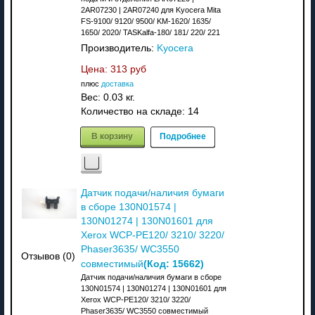
2AR07230 | 2AR07240 для Kyocera Mita
FS-9100/ 9120/ 9500/ KM-1620/ 1635/
1650/ 2020/ TASKalfa-180/ 181/ 220/ 221
Производитель:
Kyocera
Цена:
313 руб
плюс
доставка
Вес:
0.03 кг.
Количество на складе:
14
В корзину
Подробнее
Датчик подачи/наличия бумаги
в сборе 130N01574 |
130N01274 | 130N01601 для
Xerox WCP-PE120/ 3210/ 3220/
Phaser3635/ WC3550
Отзывов (0)
(Код:
15662
)
совместимый
Датчик подачи/наличия бумаги в сборе
130N01574 | 130N01274 | 130N01601 для
Xerox WCP-PE120/ 3210/ 3220/
Phaser3635/ WC3550 совместимый