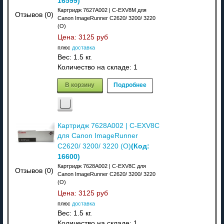
16599
)
Картридж 7627A002 | C-EXV8M для
Отзывов (0)
Canon ImageRunner C2620/ 3200/ 3220
(О)
Цена:
3125 руб
плюс
доставка
Вес:
1.5 кг.
Количество на складе:
1
В корзину
Подробнее
Картридж 7628A002 | C-EXV8C
для Canon ImageRunner
(Код:
C2620/ 3200/ 3220 (О)
16600
)
Картридж 7628A002 | C-EXV8C для
Отзывов (0)
Canon ImageRunner C2620/ 3200/ 3220
(О)
Цена:
3125 руб
плюс
доставка
Вес:
1.5 кг.
Количество на складе:
1