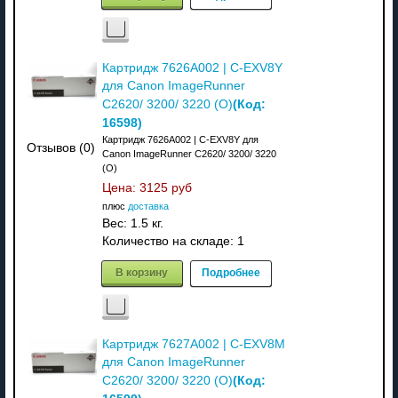
Картридж 7626A002 | C-EXV8Y
для Canon ImageRunner
(Код:
C2620/ 3200/ 3220 (О)
16598
)
Картридж 7626A002 | C-EXV8Y для
Отзывов (0)
Canon ImageRunner C2620/ 3200/ 3220
(О)
Цена:
3125 руб
плюс
доставка
Вес:
1.5 кг.
Количество на складе:
1
В корзину
Подробнее
Картридж 7627A002 | C-EXV8M
для Canon ImageRunner
(Код:
C2620/ 3200/ 3220 (О)