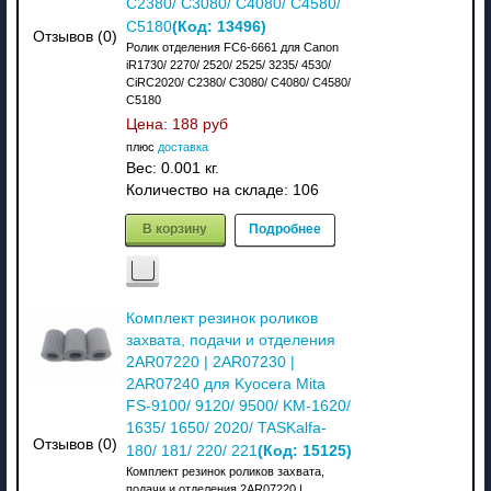
C2380/ C3080/ C4080/ C4580/
(Код:
13496
)
C5180
Отзывов (0)
Ролик отделения FC6-6661 для Canon
iR1730/ 2270/ 2520/ 2525/ 3235/ 4530/
CiRC2020/ C2380/ C3080/ C4080/ C4580/
C5180
Цена:
188 руб
плюс
доставка
Вес:
0.001 кг.
Количество на складе:
106
В корзину
Подробнее
Комплект резинок роликов
захвата, подачи и отделения
2AR07220 | 2AR07230 |
2AR07240 для Kyocera Mita
FS-9100/ 9120/ 9500/ KM-1620/
1635/ 1650/ 2020/ TASKalfa-
Отзывов (0)
(Код:
15125
)
180/ 181/ 220/ 221
Комплект резинок роликов захвата,
подачи и отделения 2AR07220 |