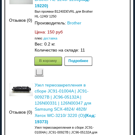
19220
)
Вал проявки B1240DEVRL для Brother
HL-1240/ 1250
Отзывов (0)
Производитель:
Brother
Цена:
150 руб
плюс
доставка
Вес:
0.2 кг.
Количество на складе:
11
В корзину
Подробнее
Узел термозакрепления в
сборе JC91-01004A | JC91-
00927B | JC96-05132A |
126N00331 | 126N00347 для
Samsung SCX-4824/ 4828/
Отзывов (0)
(Код:
Xerox WC-3210/ 3220 (O)
19373
)
Узел термозакрепления в сборе JC91-
01004A | JC91-00927B | JC96-05132A для