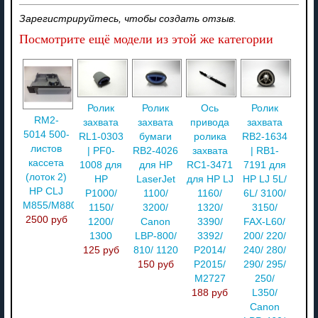
Зарегистрируйтесь, чтобы создать отзыв.
Посмотрите ещё модели из этой же категории
Ролик
Ролик
Ось
Ролик
RM2-
захвата
захвата
привода
захвата
5014 500-
RL1-0303
бумаги
ролика
RB2-1634
листов
| PF0-
RB2-4026
захвата
| RB1-
кассета
1008 для
для HP
RC1-3471
7191 для
(лоток 2)
HP
LaserJet
для HP LJ
HP LJ 5L/
HP CLJ
P1000/
1100/
1160/
6L/ 3100/
M855/M880
1150/
3200/
1320/
3150/
2500 руб
1200/
Canon
3390/
FAX-L60/
1300
LBP-800/
3392/
200/ 220/
125 руб
810/ 1120
P2014/
240/ 280/
150 руб
P2015/
290/ 295/
M2727
250/
188 руб
L350/
Canon