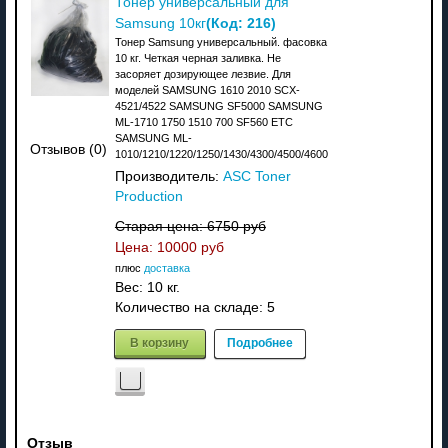
Тонер универсальный для
(Код:
216
)
Samsung 10кг
Тонер Samsung универсальный. фасовка
10 кг. Четкая черная заливка. Не
засоряет дозирующее лезвие. Для
моделей SAMSUNG 1610 2010 SCX-
4521/4522 SAMSUNG SF5000 SAMSUNG
ML-1710 1750 1510 700 SF560 ETC
SAMSUNG ML-
Отзывов (0)
1010/1210/1220/1250/1430/4300/4500/4600
Производитель:
ASC Toner
Production
Старая цена:
6750 руб
Цена:
10000 руб
плюс
доставка
Вес:
10 кг.
Количество на складе:
5
В корзину
Подробнее
Отзыв