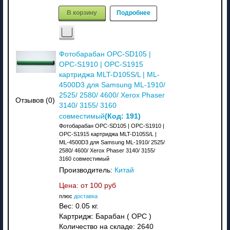
В корзину
Подробнее
Фотобарабан OPC-SD105 |
OPC-S1910 | OPC-S1915
картриджа MLT-D105S/L | ML-
4500D3 для Samsung ML-1910/
2525/ 2580/ 4600/ Xerox Phaser
Отзывов (0)
3140/ 3155/ 3160
(Код:
191
)
совместимый
Фотобарабан OPC-SD105 | OPC-S1910 |
OPC-S1915 картриджа MLT-D105S/L |
ML-4500D3 для Samsung ML-1910/ 2525/
2580/ 4600/ Xerox Phaser 3140/ 3155/
3160 совместимый
Производитель:
Китай
Цена: от
100 руб
плюс
доставка
Вес:
0.05 кг.
Картридж: Барабан ( OPC )
Количество на складе:
2640