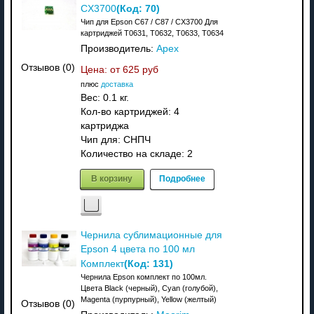
(Код:
70
)
CX3700
Чип для Epson C67 / C87 / CX3700 Для
картриджей T0631, T0632, T0633, T0634
Производитель:
Apex
Отзывов (0)
Цена: от
625 руб
плюс
доставка
Вес:
0.1 кг.
Кол-во картриджей: 4
картриджа
Чип для: СНПЧ
Количество на складе:
2
В корзину
Подробнее
Чернила сублимационные для
Epson 4 цвета по 100 мл
(Код:
131
)
Комплект
Чернила Epson комплект по 100мл.
Цвета Black (черный), Cyan (голубой),
Magenta (пурпурный), Yellow (желтый)
Отзывов (0)