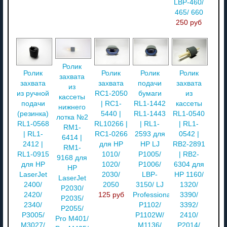
LBP-460/
465/ 660
250 руб
Ролик
Ролик
Ролик
Ролик
Ролик
захвата
захвата
захвата
подачи
захвата
из
из ручной
RC1-2050
бумаги
из
кассеты
подачи
| RC1-
RL1-1442
кассеты
нижнего
(резинка)
5440 |
RL1-1443
RL1-0540
лотка №2
RL1-0568
RL10266 |
| RL1-
| RL1-
RM1-
| RL1-
RC1-0266
2593 для
0542 |
6414 |
2412 |
для HP
HP LJ
RB2-2891
RM1-
RL1-0915
1010/
P1005/
| RB2-
9168 для
для HP
1020/
P1006/
6304 для
HP
LaserJet
2030/
LBP-
HP 1160/
LaserJet
2400/
2050
3150/ LJ
1320/
P2030/
2420/
125 руб
Professional
3390/
P2035/
2340/
P1102/
3392/
P2055/
P3005/
P1102W/
2410/
Pro M401/
M3027/
M1136/
P2014/