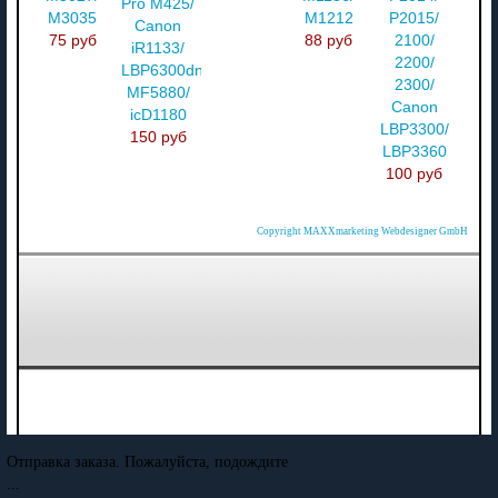
Pro M425/
M3035
M1212
P2015/
Canon
75 руб
88 руб
2100/
iR1133/
2200/
LBP6300dn/
2300/
MF5880/
Canon
icD1180
LBP3300/
150 руб
LBP3360
100 руб
Copyright MAXXmarketing Webdesigner GmbH
Отправка заказа. Пожалуйста, подождите
...