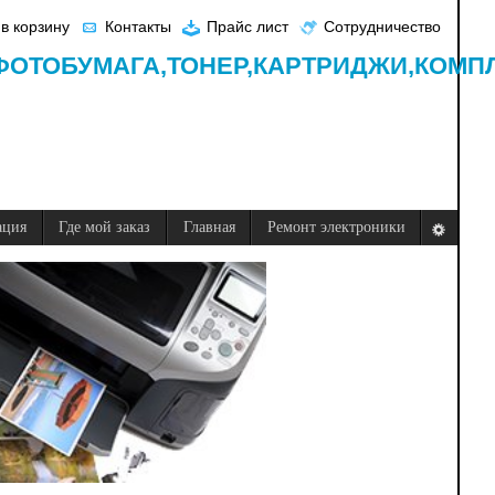
в корзину
Контакты
Прайс лист
Сотрудничество
ФОТОБУМАГА,
ТОНЕР,
КАРТРИДЖИ,
КОМП
ация
Где мой заказ
Главная
Ремонт электроники