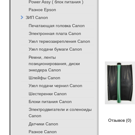
Power Assy ( блок питания )
Разное Epson
ЗИП Canon
Печатающая головка Canon
Электронная плата Canon
Узел термозакрепления Canon
Узел подачи бумаги Canon
Ремни, ленты
позиционирования, диски
энкодера Canon
Шлейфы Canon
Узел подачи чернил Canon
Шестеренки Canon
Блоки питания Canon
Электродвигатели и соленоиды
Canon
Отзывов (0)
Датчики Canon
Разное Canon