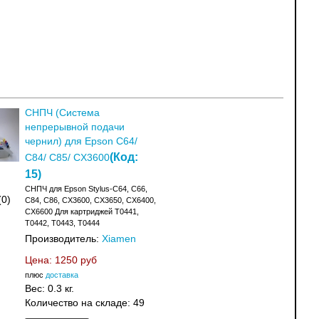
СНПЧ (Система
непрерывной подачи
чернил) для Epson С64/
(Код:
C84/ С85/ CX3600
15
)
СНПЧ для Epson Stylus-C64, C66,
(0)
C84, C86, CX3600, CX3650, CX6400,
CX6600 Для картриджей T0441,
T0442, T0443, T0444
Производитель:
Xiamen
Цена:
1250 руб
плюс
доставка
Вес:
0.3 кг.
Количество на складе:
49