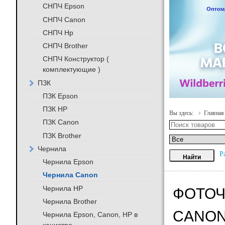
СНПЧ Epson
СНПЧ Canon
СНПЧ Hp
СНПЧ Brother
СНПЧ Конструктор (
комплектующие )
ПЗК
ПЗК Epson
ПЗК HP
Вы здесь:
Главная
ПЗК Canon
ПЗК Brother
Чернила
Р
Чернила Epson
Чернила Canon
Чернила HP
ФОТОЧ
Чернила Brother
CANO
Чернила Epson, Canon, HP в