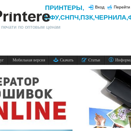
ПРИНТЕРЫ
,
Вход
Перейти 
МФУ,
СНПЧ,
ПЗК,
ЧЕРНИЛА,
 печати по оптовым ценам
луг
Мобильная версия
Скачать
Статьи
Информ