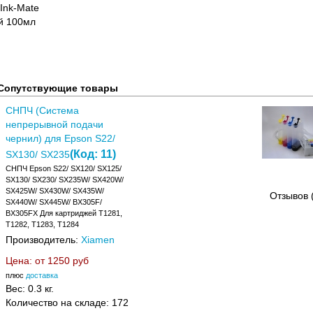
Ink-Mate
й 100мл
Сопутствующие товары
СНПЧ (Система
непрерывной подачи
чернил) для Epson S22/
(Код:
11
)
SX130/ SX235
СНПЧ Epson S22/ SX120/ SX125/
SX130/ SX230/ SX235W/ SX420W/
SX425W/ SX430W/ SX435W/
Отзывов 
SX440W/ SX445W/ BX305F/
BX305FX Для картриджей T1281,
T1282, T1283, T1284
Производитель:
Xiamen
Цена: от
1250 руб
плюс
доставка
Вес:
0.3 кг.
Количество на складе:
172