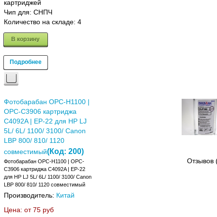
картриджей
Чип для: СНПЧ
Количество на складе:
4
В корзину
Подробнее
Фотобарабан OPC-H1100 |
OPC-C3906 картриджа
C4092A | EP-22 для HP LJ
5L/ 6L/ 1100/ 3100/ Canon
LBP 800/ 810/ 1120
(Код:
200
)
совместимый
Отзывов 
Фотобарабан OPC-H1100 | OPC-
C3906 картриджа C4092A | EP-22
для HP LJ 5L/ 6L/ 1100/ 3100/ Canon
LBP 800/ 810/ 1120 совместимый
Производитель:
Китай
Цена: от
75 руб