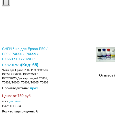
СНПЧ Чип для Epson P50 /
P59 / PX650 / PX659 /
PX660 / PX720WD /
(Код:
65
)
PX820FWD
Чипы для Epson P50 / P59 / PX650 /
PX659 / PX660 / PX720WD /
Отзывов 
PX820FWD Для картриджей T0801,
T0802, T0803, T0804, T0805, T0806
Производитель:
Apex
Цена: от
750 руб
плюс
доставка
Вес:
0.05 кг.
Кол-во картриджей: 6