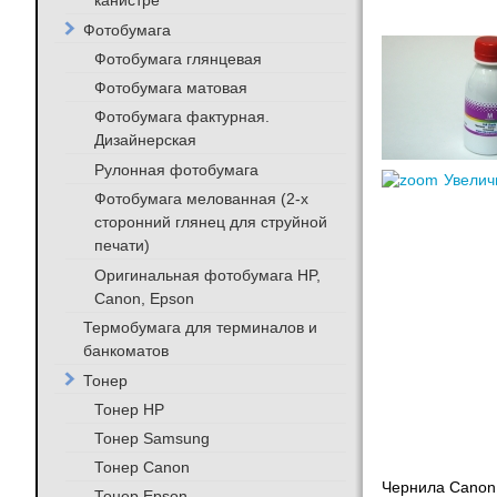
канистре
Фотобумага
Фотобумага глянцевая
Фотобумага матовая
Фотобумага фактурная.
Дизайнерская
Рулонная фотобумага
Увелич
Фотобумага мелованная (2-х
сторонний глянец для струйной
печати)
Оригинальная фотобумага HP,
Canon, Epson
Термобумага для терминалов и
банкоматов
Тонер
Тонер HP
Тонер Samsung
Тонер Canon
Чернила Canon
Тонер Epson