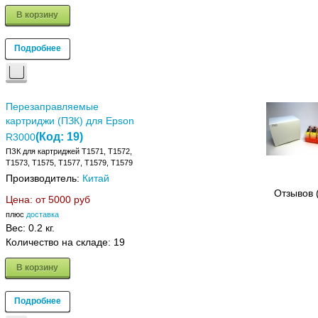
В корзину
Подробнее
Перезаправляемые
картриджи (ПЗК) для Epson
(Код:
19
)
R3000
ПЗК для картриджей Т1571, Т1572,
Т1573, Т1575, Т1577, Т1579, Т1579
Производитель:
Китай
Отзывов 
Цена: от
5000 руб
плюс
доставка
Вес:
0.2 кг.
Количество на складе:
19
В корзину
Подробнее