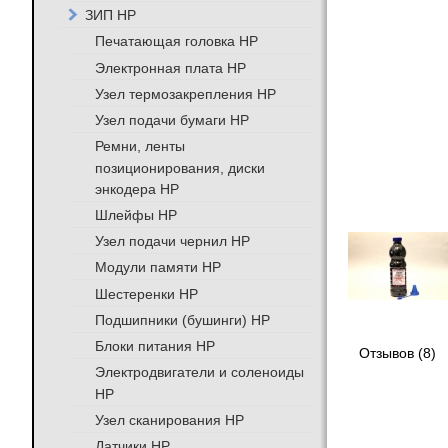
ЗИП HP
Печатающая головка HP
Электронная плата HP
Узел термозакрепления HP
Узел подачи бумаги HP
Ремни, ленты
позиционирования, диски
энкодера HP
Шлейфы HP
Узел подачи чернил HP
Модули памяти HP
Шестеренки HP
Подшипники (бушинги) HP
Блоки питания HP
Отзывов (8)
Электродвигатели и соленоиды
HP
Узел сканирования HP
Датчики HP