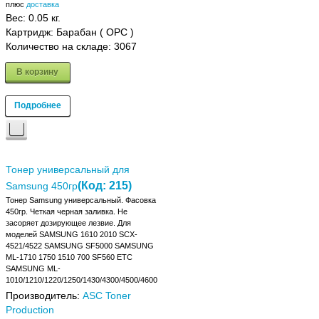
плюс
доставка
Вес:
0.05 кг.
Картридж: Барабан ( OPC )
Количество на складе:
3067
В корзину
Подробнее
Тонер универсальный для
(Код:
215
)
Samsung 450гр
Тонер Samsung универсальный. Фасовка
450гр. Четкая черная заливка. Не
засоряет дозирующее лезвие. Для
моделей SAMSUNG 1610 2010 SCX-
4521/4522 SAMSUNG SF5000 SAMSUNG
ML-1710 1750 1510 700 SF560 ETC
SAMSUNG ML-
1010/1210/1220/1250/1430/4300/4500/4600
Производитель:
ASC Toner
Production