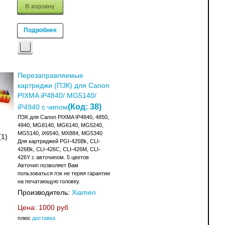
В корзину
Подробнее
Перезаправляемые
картриджи (ПЗК) для Canon
PIXMA iP4840/ MG5140/
(Код:
38
)
iP4940 с чипом
ПЗК для Canon PIXMA IP4840, 4850,
4940, MG8140, MG6140, MG5240,
MG5140, iX6540, MX884, MG5340
(1)
Для картриджей PGI-425Bk, CLI-
426Bk, CLI-426C, CLI-426M, CLI-
426Y с авточипом. 5 цветов
Авточип позволяет Вам
пользоваться пзк не теряя гарантии
на печатающую головку.
Производитель:
Xiamen
Цена:
1000 руб
плюс
доставка