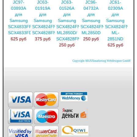
JC97-
JC63-
JC63-
JC96-
JC61-
03893A
01919A
01526A
04732A
02309A
для
для
для
для
для
Samsung
Samsung
Samsung
Samsung
Samsung
SCX4833FR/
SCX4824FN/
SCX4824FN/
SCX4824FN/
SCX4824FN/
SCX4833FD
SCX4828FN
ML2850D/
ML2850D
ML-
625 руб
375 руб
SCX4828FN
250 руб
2851ND
250 руб
625 руб
Copyright MAXXmarketing Webdesigner GmbH