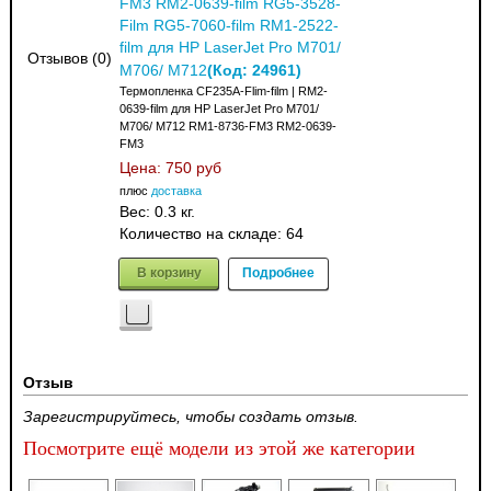
FM3 RM2-0639-film RG5-3528-
Film RG5-7060-film RM1-2522-
film для HP LaserJet Pro M701/
Отзывов (0)
(Код:
24961
)
M706/ M712
Термопленка CF235A-Flim-film | RM2-
0639-film для HP LaserJet Pro M701/
M706/ M712 RM1-8736-FM3 RM2-0639-
FM3
Цена:
750 руб
плюс
доставка
Вес:
0.3 кг.
Количество на складе:
64
В корзину
Подробнее
Отзыв
Зарегистрируйтесь, чтобы создать отзыв.
Посмотрите ещё модели из этой же категории