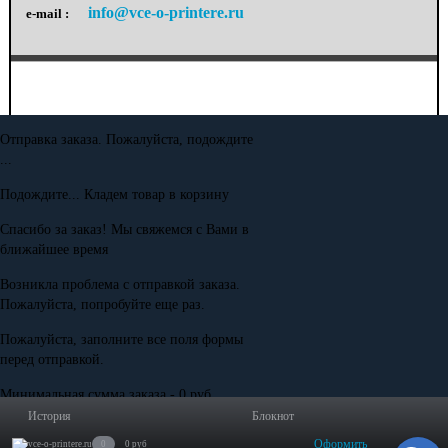
info@vce-o-printere.ru
e-mail :
Отправка заказа. Пожалуйста, подождите
...
Подождите... Кладем товар в корзину
Спасибо за заказ! Мы свяжемся с Вами в
ближайшее время
Возникла проблема с отправкой заказа.
Пожалуйста, попробуйте еще раз.
Пожалуйста, заполните все поля формы
перед отправкой.
Минимальная сумма заказа - 0 руб.
История
Блокнот
Оформить
0
0 руб