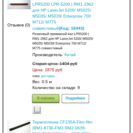
LPR5200 LPR-5200 | RM1-2962
для HP LaserJet 5200/ M5025/
M5035/ M5039/ Enterprise 700
M712/ M775
Отзывов (0)
(Код:
16443
)
совместимый
Резиновый прижимной вал LPR5200 |
RM1-2962 для HP LaserJet 5200/ M5025/
M5035/ M5039/ Enterprise 700 M712/
M775 совместимый
Производитель:
Китай
Старая цена:
1404 руб
Цена:
1875 руб
плюс
доставка
Вес:
0.5 кг.
Количество на складе:
9
В корзину
Подробнее
Термопленка CF235A-Flim-film
|RM1-8736-FM3 RM2-0639-