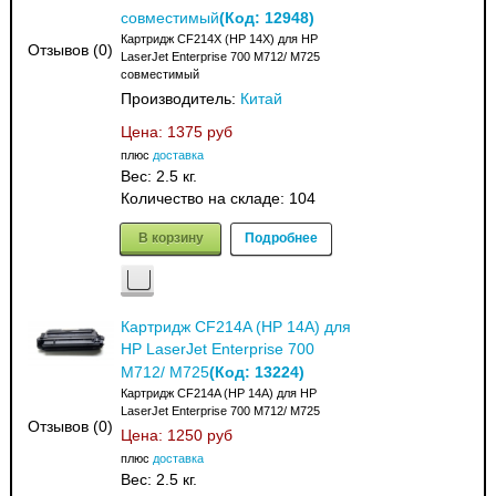
(Код:
12948
)
совместимый
Картридж CF214X (HP 14X) для HP
Отзывов (0)
LaserJet Enterprise 700 M712/ M725
совместимый
Производитель:
Китай
Цена:
1375 руб
плюс
доставка
Вес:
2.5 кг.
Количество на складе:
104
В корзину
Подробнее
Картридж CF214A (HP 14A) для
HP LaserJet Enterprise 700
(Код:
13224
)
M712/ M725
Картридж CF214A (HP 14A) для HP
LaserJet Enterprise 700 M712/ M725
Отзывов (0)
Цена:
1250 руб
плюс
доставка
Вес:
2.5 кг.