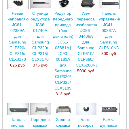
Левая
Ступица
Редуктор
Узел
Панель
направляющая
редуктора
переднего
переноса
управления
JC61-
JC66-
привода
изображения
JC41-
02359A
01740A
(без
JC96-
00367A
для
для
двигателя)
04406A
для
Samsung
Samsung
JC61-
для
Samsung
CLP320/
CLP320/
03881A |
Samsung
CLP610ND
CLP315/
CLP315/
JC93-
CLP610/
500 руб
CLX3170
CLX3170
00183A
CLP660/
625 руб
375 руб
для
CLX6200ND
Samsung
5000 руб
CLP320/
CLP325/
CLX3185
313 руб
Панель
Передняя
Задняя
Блок-
Рамка
кнопок
крышка
крышка
поворот
дуплекса