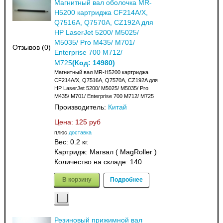
Магнитный вал оболочка MR-
H5200 картриджа CF214A/X,
Q7516A, Q7570A, CZ192A для
HP LaserJet 5200/ M5025/
M5035/ Pro M435/ M701/
Отзывов (0)
Enterprise 700 M712/
(Код:
14980
)
M725
Магнитный вал MR-H5200 картриджа
CF214A/X, Q7516A, Q7570A, CZ192A для
HP LaserJet 5200/ M5025/ M5035/ Pro
M435/ M701/ Enterprise 700 M712/ M725
Производитель:
Китай
Цена:
125 руб
плюс
доставка
Вес:
0.2 кг.
Картридж: Магвал ( MagRoller )
Количество на складе:
140
В корзину
Подробнее
Резиновый прижимной вал