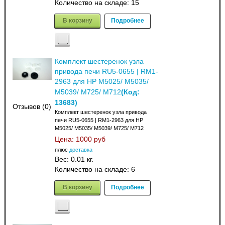
Количество на складе:
15
В корзину
Подробнее
Комплект шестеренок узла
привода печи RU5-0655 | RM1-
2963 для HP M5025/ M5035/
(Код:
M5039/ M725/ M712
13683
)
Отзывов (0)
Комплект шестеренок узла привода
печи RU5-0655 | RM1-2963 для HP
M5025/ M5035/ M5039/ M725/ M712
Цена:
1000 руб
плюс
доставка
Вес:
0.01 кг.
Количество на складе:
6
В корзину
Подробнее