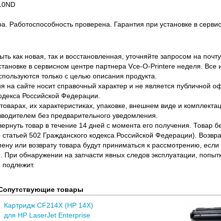
10ND
ра. Работоспособность проверена. Гарантия при установке в сервис
ть как новая, так и восстановленная, уточняйте запросом на почту
становке в сервисном центре партнера Vce-O-Printere неделя. Все
спользуются только с целью описания продукта.
 на сайте носит справочный характер и не является публичной 
одекса Российской Федерации.
оварах, их характеристиках, упаковке, внешнем виде и комплектаци
водителем без предварительного уведомления.
вернуть товар в течение 14 дней с момента его получения. Товар 
о статьей 502 Гражданского кодекса Российской Федерации). Возвра
ену или возврату товара будут приниматься к рассмотрению, если т
. При обнаружении на запчасти явных следов эксплуатации, попыт
 подлежит.
Сопутствующие товары
Картридж CF214X (HP 14X)
для HP LaserJet Enterprise