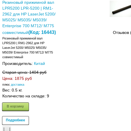
Резиновый прижимной вал
LPR5200 LPR-5200 | RM1-
2962 для HP LaserJet 5200/
M5025/ M5035/ M5039/
Enterprise 700 M712/ M775
(Код:
16443
)
совместимый
Отзывов 
Резиновый прижимной вал
LPR5200 | RM1-2962 для HP
LaserJet 5200/ M5025/ M5035/
M5039/ Enterprise 700 M712/ M775
совместимый
Производитель:
Китай
Старая цена:
1404 руб
Цена:
1875 руб
плюс
доставка
Вес:
0.5 кг.
Количество на складе:
9
В корзину
Подробнее