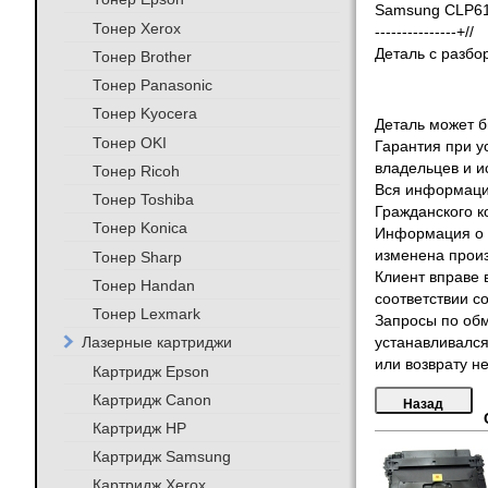
Samsung CLP6
Тонер Xerox
---------------+//
Деталь с разбо
Тонер Brother
Тонер Panasonic
Тонер Kyocera
Деталь может бы
Тонер OKI
Гарантия при у
владельцев и и
Тонер Ricoh
Вся информация
Тонер Toshiba
Гражданского к
Тонер Konica
Информация о т
изменена произ
Тонер Sharp
Клиент вправе 
Тонер Handan
соответствии с
Тонер Lexmark
Запросы по обм
Лазерные картриджи
устанавливался
или возврату не
Картридж Epson
Картридж Canon
Картридж HP
Картридж Samsung
Картридж Xerox