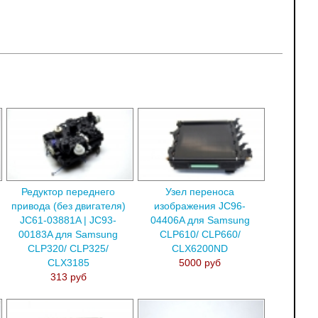
Редуктор переднего
Узел переноса
привода (без двигателя)
изображения JC96-
JC61-03881A | JC93-
04406A для Samsung
00183A для Samsung
CLP610/ CLP660/
CLP320/ CLP325/
CLX6200ND
CLX3185
5000 руб
313 руб