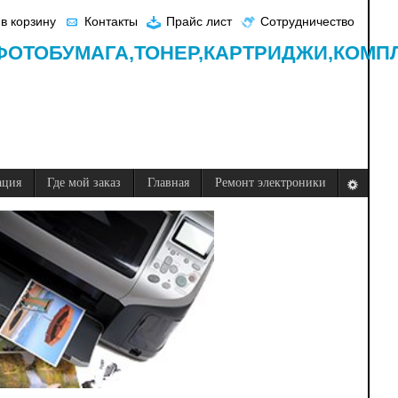
в корзину
Контакты
Прайс лист
Сотрудничество
ФОТОБУМАГА,
ТОНЕР,
КАРТРИДЖИ,
КОМП
ация
Где мой заказ
Главная
Ремонт электроники