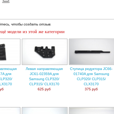
тесь, чтобы создать отзыв.
щё модели из этой же категории
равляющая
Левая направляющая
Ступица редуктора JC66-
7A для
JC61-02359A для
01740A для Samsung
CLP320/
Samsung CLP320/
CLP320/ CLP315/
CLX3170
CLP315/ CLX3170
CLX3170
уб
625 руб
375 руб