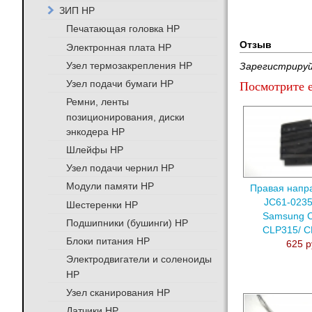
ЗИП HP
Печатающая головка HP
Отзыв
Электронная плата HP
Узел термозакрепления HP
Зарегистрируй
Узел подачи бумаги HP
Посмотрите е
Ремни, ленты
позиционирования, диски
энкодера HP
Шлейфы HP
Узел подачи чернил HP
Модули памяти HP
Правая нап
JC61-0235
Шестеренки HP
Samsung 
Подшипники (бушинги) HP
CLP315/ 
Блоки питания HP
625 р
Электродвигатели и соленоиды
HP
Узел сканирования HP
Датчики HP