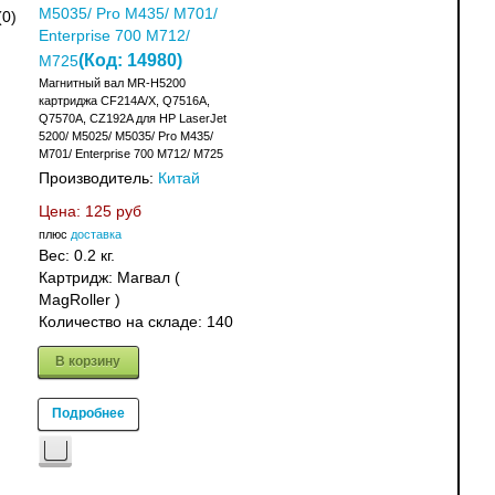
M5035/ Pro M435/ M701/
(0)
Enterprise 700 M712/
(Код:
14980
)
M725
Магнитный вал MR-H5200
картриджа CF214A/X, Q7516A,
Q7570A, CZ192A для HP LaserJet
5200/ M5025/ M5035/ Pro M435/
M701/ Enterprise 700 M712/ M725
Производитель:
Китай
Цена:
125 руб
плюс
доставка
Вес:
0.2 кг.
Картридж: Магвал (
MagRoller )
Количество на складе:
140
В корзину
Подробнее