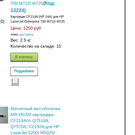
(Код:
700 M712/ M725
13224
)
Картридж CF214A (HP 14A) для HP
(0)
LaserJet Enterprise 700 M712/ M725
Цена:
1250 руб
плюс
доставка
Вес:
2.5 кг.
Количество на складе:
15
В корзину
Подробнее
Магнитный вал оболочка
MR-H5200 картриджа
CF214A/X, Q7516A,
Q7570A, CZ192A для HP
LaserJet 5200/ M5025/