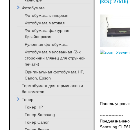
канистре
(КОД:
27516
)
Фотобумага
Фотобумага глянцевая
Фотобумага матовая
Фотобумага фактурная.
Дизайнерская
Рулонная фотобумага
Фотобумага мелованная (2-х
Увелич
сторонний глянец для струйной
печати)
Оригинальная фотобумага HP,
Canon, Epson
Термобумага для терминалов и
банкоматов
Тонер
Панель управл
Тонер HP
Тонер Samsung
----------------
Предназначено 
Тонер Canon
Samsung CLP6
Тонер Epson