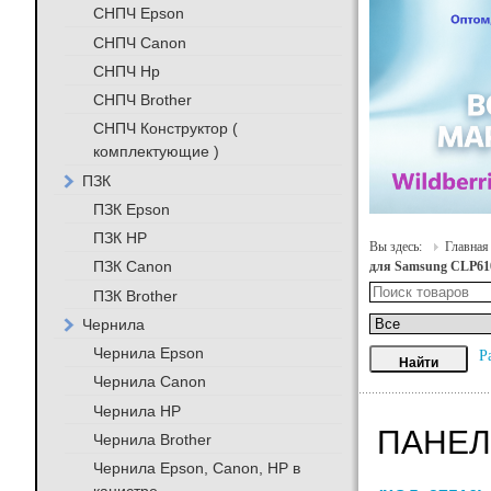
СНПЧ Epson
СНПЧ Canon
СНПЧ Hp
СНПЧ Brother
СНПЧ Конструктор (
комплектующие )
ПЗК
ПЗК Epson
ПЗК HP
Вы здесь:
Главная
ПЗК Canon
для Samsung CLP6
ПЗК Brother
Чернила
Чернила Epson
Р
Чернила Canon
Чернила HP
ПАНЕЛ
Чернила Brother
Чернила Epson, Canon, HP в