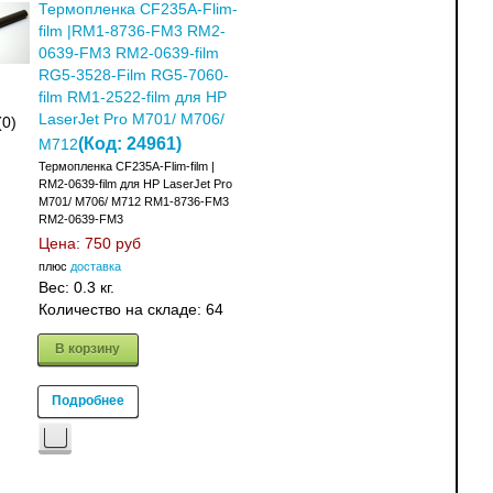
Термопленка CF235A-Flim-
film |RM1-8736-FM3 RM2-
0639-FM3 RM2-0639-film
RG5-3528-Film RG5-7060-
film RM1-2522-film для HP
LaserJet Pro M701/ M706/
(0)
(Код:
24961
)
M712
Термопленка CF235A-Flim-film |
RM2-0639-film для HP LaserJet Pro
M701/ M706/ M712 RM1-8736-FM3
RM2-0639-FM3
Цена:
750 руб
плюс
доставка
Вес:
0.3 кг.
Количество на складе:
64
В корзину
Подробнее