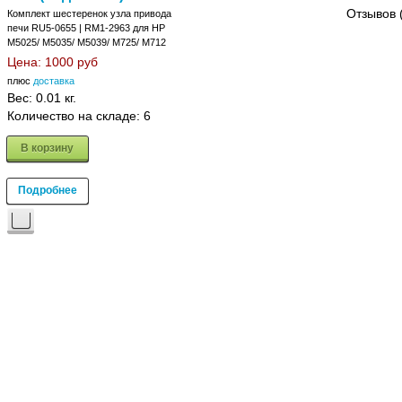
Отзывов 
Комплект шестеренок узла привода
печи RU5-0655 | RM1-2963 для HP
M5025/ M5035/ M5039/ M725/ M712
Цена:
1000 руб
плюс
доставка
Вес:
0.01 кг.
Количество на складе:
6
В корзину
Подробнее