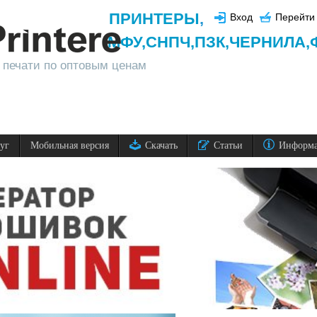
ПРИНТЕРЫ
,
Вход
Перейти 
МФУ,
СНПЧ,
ПЗК,
ЧЕРНИЛА,
 печати по оптовым ценам
луг
Мобильная версия
Скачать
Статьи
Информ