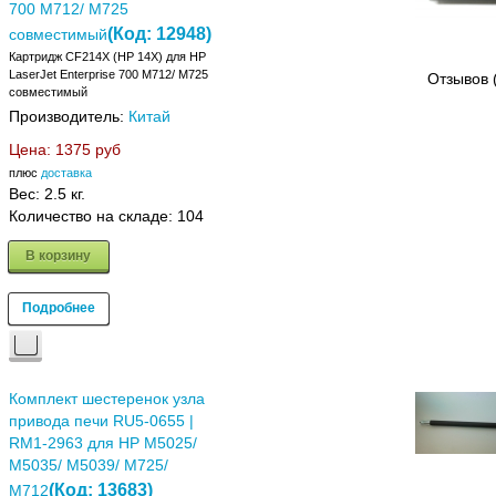
700 M712/ M725
(Код:
12948
)
совместимый
Картридж CF214X (HP 14X) для HP
LaserJet Enterprise 700 M712/ M725
Отзывов 
совместимый
Производитель:
Китай
Цена:
1375 руб
плюс
доставка
Вес:
2.5 кг.
Количество на складе:
104
В корзину
Подробнее
Комплект шестеренок узла
привода печи RU5-0655 |
RM1-2963 для HP M5025/
M5035/ M5039/ M725/
(Код:
13683
)
M712