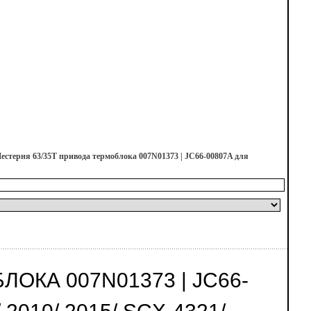
естерня 63/35T привода термоблока 007N01373 | JC66-00807A для
ОКА 007N01373 | JC66-