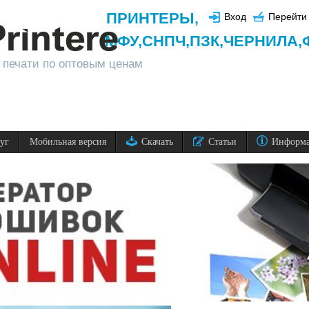
ПРИНТЕРЫ
,
Вход
Перейти 
МФУ,
СНПЧ,
ПЗК,
ЧЕРНИЛА,
 печати по оптовым ценам
луг
Мобильная версия
Скачать
Статьи
Информ