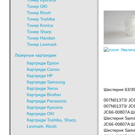
Тонер Kyocera
Тонер OKI
Тонер Ricoh
Тонер Toshiba
Тонер Konica
Тонер Sharp
Тонер Handan
Тонер Lexmark
Увелич
Лазерные картриджи
Картридж Epson
Картридж Canon
Картридж HP
Картридж Samsung
Картридж Xerox
Шестерня 63/35
Картридж Brother
007N01373/ JC6
Картридж Panasonic
007N01373/ JC6
Картридж Kyocera
JC66-00807A Ш
Картридж OKI
Шестерня Sams
Картридж Toshiba, Sharp,
JC66-00807A Ше
Lexmark, Ricoh
Шестерня Sams