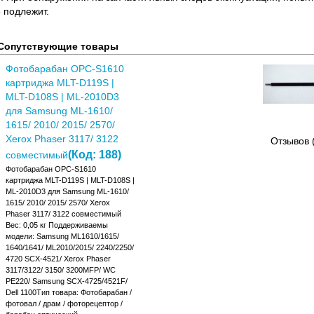
 подлежит.
Сопутствующие товары
Фотобарабан OPC-S1610
картриджа MLT-D119S |
MLT-D108S | ML-2010D3
для Samsung ML-1610/
1615/ 2010/ 2015/ 2570/
Xerox Phaser 3117/ 3122
Отзывов 
(Код:
188
)
совместимый
Фотобарабан OPC-S1610
картриджа MLT-D119S | MLT-D108S |
ML-2010D3 для Samsung ML-1610/
1615/ 2010/ 2015/ 2570/ Xerox
Phaser 3117/ 3122 совместимый
Вес: 0,05 кг Поддерживаемы
модели: Samsung ML1610/1615/
1640/1641/ ML2010/2015/ 2240/2250/
4720 SCX-4521/ Xerox Phaser
3117/3122/ 3150/ 3200MFP/ WC
PE220/ Samsung SCX-4725/4521F/
Dell 1100Тип товара: Фотобарабан /
фотовал / драм / фоторецептор /