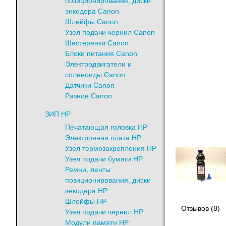
позиционирования, диски
энкодера Canon
Шлейфы Canon
Узел подачи чернил Canon
Шестеренки Canon
Блоки питания Canon
Электродвигатели и
соленоиды Canon
Датчики Canon
Разное Canon
ЗИП HP
Печатающая головка HP
Электронная плата HP
Узел термозакрепления HP
Узел подачи бумаги HP
Ремни, ленты
позиционирования, диски
энкодера HP
Шлейфы HP
Отзывов (8)
Узел подачи чернил HP
Модули памяти HP