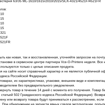
естерня 63/35 ML-1610/1615/2010/2015/SCX-4321/4521F/4521FR
тов:
610
615
010
015
4321
4521F
4521FR
ть как новая, так и восстановленная, уточняйте запросом на почту
становке в сервисном центре партнера Vce-O-Printere неделя. Все
спользуются только с целью описания продукта.
 на сайте носит справочный характер и не является публичной 
одекса Российской Федерации.
оварах, их характеристиках, упаковке, внешнем виде и комплектаци
водителем без предварительного уведомления.
вернуть товар в течение 14 дней с момента его получения. Товар 
о статьей 502 Гражданского кодекса Российской Федерации). Возвра
ену или возврату товара будут приниматься к рассмотрению, если т
. При обнаружении на запчасти явных следов эксплуатации, попыт