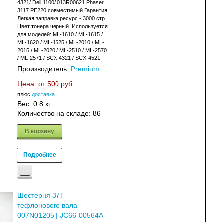
4321/ Dell 1100/ 013R00621 Phaser
3117 PE220 совместимый Гарантия.
Легкая заправка ресурс - 3000 стр.
Цвет тонера черный. Используется
для моделей: ML-1610 / ML-1615 /
ML-1620 / ML-1625 / ML-2010 / ML-
2015 / ML-2020 / ML-2510 / ML-2570
/ ML-2571 / SCX-4321 / SCX-4521
Производитель:
Premium
Цена: от
500 руб
плюс
доставка
Вес:
0.8 кг.
Количество на складе:
86
В корзину
Подробнее
Шестерня 37T
тефлонового вала
007N01205 | JC66-00564A