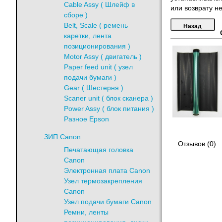
Cable Assy ( Шлейф в
или возврату не
сборе )
Belt, Scale ( ремень
каретки, лента
позиционирования )
Motor Assy ( двигатель )
Paper feed unit ( узел
подачи бумаги )
Gear ( Шестерня )
Scaner unit ( блок сканера )
Power Assy ( блок питания )
Разное Epson
ЗИП Canon
Отзывов (0)
Печатающая головка
Canon
Электронная плата Canon
Узел термозакрепления
Canon
Узел подачи бумаги Canon
Ремни, ленты