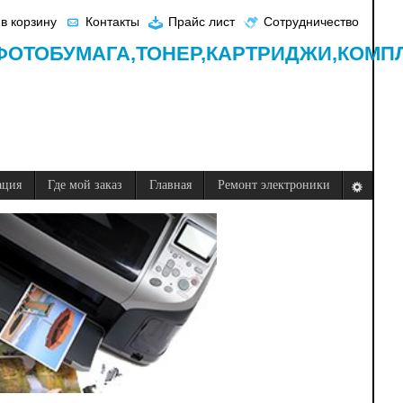
в корзину
Контакты
Прайс лист
Сотрудничество
ФОТОБУМАГА,
ТОНЕР,
КАРТРИДЖИ,
КОМП
ация
Где мой заказ
Главная
Ремонт электроники