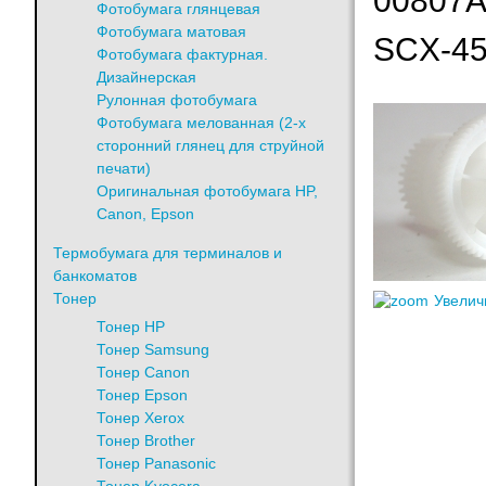
00807A
Фотобумага глянцевая
Фотобумага матовая
SCX-4
Фотобумага фактурная.
Дизайнерская
Рулонная фотобумага
Фотобумага мелованная (2-х
сторонний глянец для струйной
печати)
Оригинальная фотобумага HP,
Canon, Epson
Термобумага для терминалов и
банкоматов
Тонер
Увелич
Тонер HP
Тонер Samsung
Тонер Canon
Тонер Epson
Тонер Xerox
Тонер Brother
Тонер Panasonic