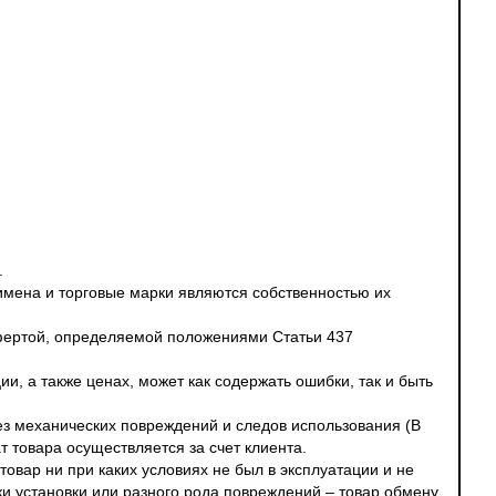
.
 имена и торговые марки являются собственностью их
офертой, определяемой положениями Статьи 437
и, а также ценах, может как содержать ошибки, так и быть
без механических повреждений и следов использования (В
т товара осуществляется за счет клиента.
овар ни при каких условиях не был в эксплуатации и не
ки установки или разного рода повреждений – товар обмену