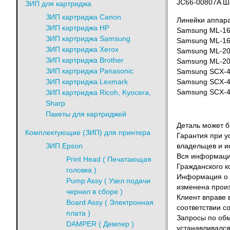
JC66-00807A Ш
ЗИП для картриджа
ЗИП картриджа Canon
Линейки аппара
ЗИП картриджа HP
Samsung ML-1
ЗИП картриджа Samsung
Samsung ML-1
ЗИП картриджа Xerox
Samsung ML-2
ЗИП картриджа Brother
Samsung ML-2
ЗИП картриджа Panasonic
Samsung SCX-
ЗИП картриджа Lexmark
Samsung SCX-
ЗИП картриджа Ricoh, Kyocera,
Samsung SCX-
Sharp
Пакеты для картриджей
Деталь может бы
Комплектующие (ЗИП) для принтера
Гарантия при у
ЗИП Epson
владельцев и и
Вся информация
Print Head ( Печатающая
Гражданского к
головка )
Информация о т
Pump Assy ( Узел подачи
изменена произ
чернил в сборе )
Клиент вправе 
Board Assy ( Электронная
соответствии с
плата )
Запросы по обм
DAMPER ( Демпер )
устанавливался