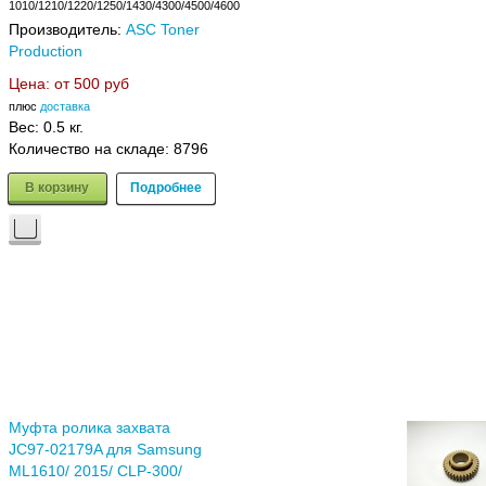
1010/1210/1220/1250/1430/4300/4500/4600
Производитель:
ASC Toner
Production
Цена: от
500 руб
плюс
доставка
Вес:
0.5 кг.
Количество на складе:
8796
В корзину
Подробнее
Муфта ролика захвата
JC97-02179A для Samsung
ML1610/ 2015/ CLP-300/