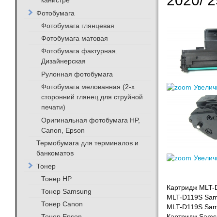
2020/ 
канистре
Фотобумага
Фотобумага глянцевая
Фотобумага матовая
Фотобумага фактурная.
Дизайнерская
Рулонная фотобумага
Фотобумага мелованная (2-х
Увелич
сторонний глянец для струйной
печати)
Оригинальная фотобумага HP,
Canon, Epson
Термобумага для терминалов и
банкоматов
Увелич
Тонер
Тонер HP
Картридж MLT-D
Тонер Samsung
MLT-D119S Sam
Тонер Canon
MLT-D119S Sams
Тонер Epson
Картридж Sams