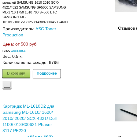
моделей SAMSUNG 1610 2010 SCX-
4521/4522 SAMSUNG SF5000 SAMSUNG
ML-1710 1750 1510 700 SF560 ETC
SAMSUNG ML-
1010/1210/1220/1250/1430/4300/4500/4600
Отзывов 
Производитель:
ASC Toner
Production
Цена: от
500 руб
плюс
доставка
Вес:
0.5 кг.
Количество на складе:
8796
В корзину
Подробнее
Картридж ML-1610D2 для
Samsung ML-1610/ 1620/
2010/ 2020/ SCX-4321/ Dell
1100/ 013R00621 Phaser
3117 PE220