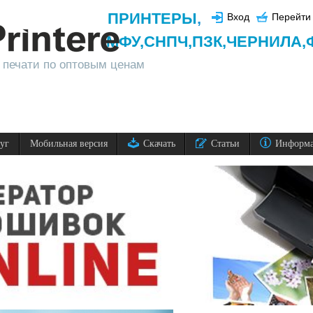
ПРИНТЕРЫ
,
Вход
Перейти 
МФУ,
СНПЧ,
ПЗК,
ЧЕРНИЛА,
 печати по оптовым ценам
луг
Мобильная версия
Скачать
Статьи
Информ