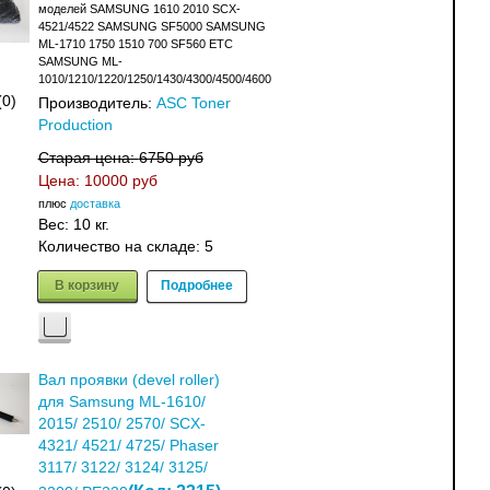
моделей SAMSUNG 1610 2010 SCX-
4521/4522 SAMSUNG SF5000 SAMSUNG
ML-1710 1750 1510 700 SF560 ETC
SAMSUNG ML-
1010/1210/1220/1250/1430/4300/4500/4600
(0)
Производитель:
ASC Toner
Production
Старая цена:
6750 руб
Цена:
10000 руб
плюс
доставка
Вес:
10 кг.
Количество на складе:
5
В корзину
Подробнее
Вал проявки (devel roller)
для Samsung ML-1610/
2015/ 2510/ 2570/ SCX-
4321/ 4521/ 4725/ Phaser
3117/ 3122/ 3124/ 3125/