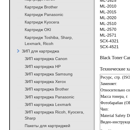
ML-1625
ML-2010
Картридж Brother
ML-2015
Картридж Panasonic
ML-2020
Картридж Kyocera
ML-2510
Картридж OKI
ML-2570
ML-2571
Картридж Toshiba, Sharp,
SCX-4321
Lexmark, Ricoh
SCX-4521
ЗИП для картриджа
Black Toner Car
ЗИП картриджа Canon
ЗИП картриджа HP
Технические х
ЗИП картриджа Samsung
Ресурс, стр. (IS
ЗИП картриджа Xerox
Заменяет:
ЗИП картриджа Brother
Относительно с
Масса тонера, г.
ЗИП картриджа Panasonic
Фотобарабан (O
ЗИП картриджа Lexmark
Чип:
ЗИП картриджа Ricoh, Kyocera,
Material Safety D
Sharp
Видео-инструкц
Пакеты для картриджей