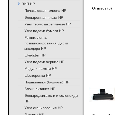
ЗИП HP
Отзывов (8)
Печатающая головка HP
Электронная плата HP
Узел термозакрепления HP
Узел подачи бумаги HP
Ремни, ленты
позиционирования, диски
энкодера HP
Шлейфы HP
Узел подачи чернил HP
Модули памяти HP
Шестеренки HP
Подшипники (бушинги) HP
Блоки питания HP
Электродвигатели и соленоиды
HP
Узел сканирования HP
Датчики HP