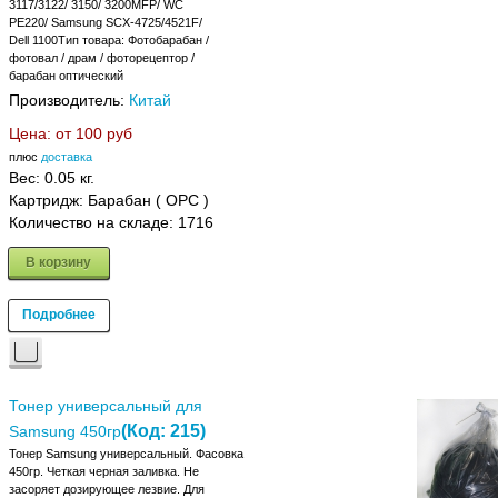
3117/3122/ 3150/ 3200MFP/ WC
PE220/ Samsung SCX-4725/4521F/
Dell 1100Тип товара: Фотобарабан /
фотовал / драм / фоторецептор /
барабан оптический
Производитель:
Китай
Цена: от
100 руб
плюс
доставка
Вес:
0.05 кг.
Картридж: Барабан ( OPC )
Количество на складе:
1716
В корзину
Подробнее
Тонер универсальный для
(Код:
215
)
Samsung 450гр
Тонер Samsung универсальный. Фасовка
450гр. Четкая черная заливка. Не
засоряет дозирующее лезвие. Для