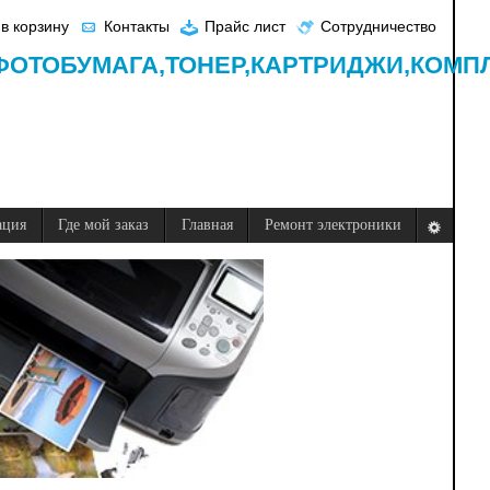
в корзину
Контакты
Прайс лист
Сотрудничество
ФОТОБУМАГА,
ТОНЕР,
КАРТРИДЖИ,
КОМП
ация
Где мой заказ
Главная
Ремонт электроники