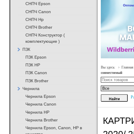
СНПЧ Epson
СНПЧ Canon
СНПЧ Hp
СНПЧ Brother
СНПЧ Конструктор (
комплектующие )
ПЗК
ПЗК Epson
ПЗК HP
Вы здесь:
Главная
ПЗК Canon
совместимый
ПЗК Brother
Чернила
Чернила Epson
Р
Чернила Canon
Чернила HP
КАРТРИ
Чернила Brother
Чернила Epson, Canon, HP в