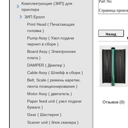
Part No.
Комплектующие (ЗИП) для
принтера
Страница произв
ЗИП Epson
Print Head ( Печатающая
головка )
Pump Assy ( Узел подачи
чернил в сборе )
Board Assy ( Электронная
плата )
DAMPER ( Демпер )
Cable Assy ( Шлейф в сборе )
Belt, Scale ( ремень каретки,
лента позиционирования )
Motor Assy ( двигатель )
Paper feed unit ( узел подачи
Отзывов (0)
бумаги )
Gear ( Шестерня )
Scaner unit ( блок сканера )