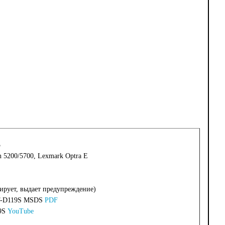
3
n 5200/5700, Lexmark Optra E
кирует, выдает предупреждение)
MLT-D119S MSDS
PDF
19S
YouTube
A