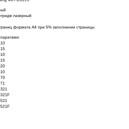
мый
ртридж лазерный
страниц формата А4 при 5% заполнении страницы.
ппаратами:
610
615
010
015
020
510
570
571
4321
4321F
4521
4521F