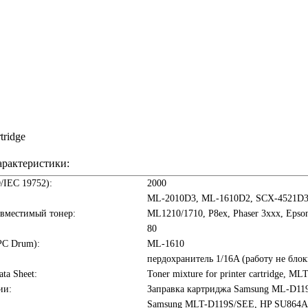
tridge
арактеристики:
O/IEC 19752):
2000
ML-2010D3, ML-1610D2, SCX-4521D
овместимый тонер:
ML1210/1710, P8ex, Phaser 3xxx, Epso
80
PC Drum):
ML-1610
пердохранитель 1/16A (работу не бло
ata Sheet:
Toner mixture for printer cartridge, 
ии:
Заправка картриджа Samsung ML-D1
Samsung MLT-D119S/SEE, HP SU864