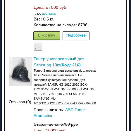
Цена: от
500 руб
плюс
доставка
Вес:
0.5 кг.
Количество на складе:
8796
В корзину
Подробнее
Тонер универсальный для
(Код:
216
)
Samsung 10кг
Тонер Samsung универсальный. фасовка
10 кг. Четкая черная заливка. Не
засоряет дозирующее лезвие. Для
моделей SAMSUNG 1610 2010 SCX-
4521/4522 SAMSUNG SF5000 SAMSUNG
ML-1710 1750 1510 700 SF560 ETC
SAMSUNG ML-
Отзывов (0)
1010/1210/1220/1250/1430/4300/4500/4600
Производитель:
ASC Toner
Production
Старая цена:
6750 руб
Цена:
10000 руб