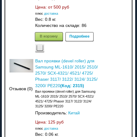
Цена: от
500 руб
плюс
доставка
Вес:
0.8 кг.
Количество на складе:
86
В корзину
Подробнее
Вал проявки (devel roller) для
Samsung ML-1610/ 2015/ 2510/
2570/ SCX-4321/ 4521/ 4725/
Phaser 3117/ 3122/ 3124/ 3125/
(Код:
2315
)
3200/ PE220
Отзывов (0)
Вал проявки (devel roller) для Samsung
ML-1610/ 2015/ 2510/ 2570/ SCX-4321/
4521/ 4725/ Phaser 3117/ 3122/ 3124/
3125/ 3200/ PE220
Производитель:
Китай
Цена:
125 руб
плюс
доставка
Вес:
0.06 кг.