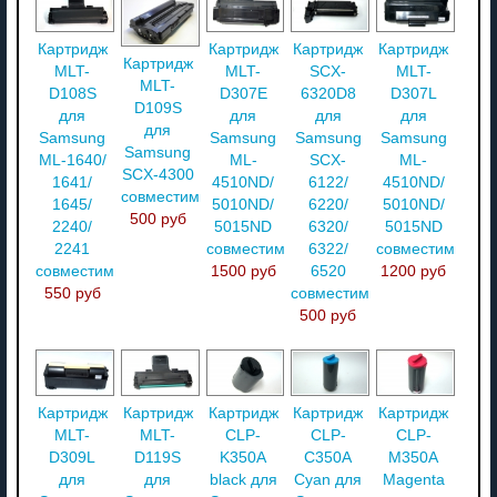
Картридж
Картридж
Картридж
Картридж
Картридж
MLT-
MLT-
SCX-
MLT-
MLT-
D108S
D307E
6320D8
D307L
D109S
для
для
для
для
для
Samsung
Samsung
Samsung
Samsung
Samsung
ML-1640/
ML-
SCX-
ML-
SCX-4300
1641/
4510ND/
6122/
4510ND/
совместимый
1645/
5010ND/
6220/
5010ND/
500 руб
2240/
5015ND
6320/
5015ND
2241
совместимый
6322/
совместимый
совместимый
1500 руб
6520
1200 руб
550 руб
совместимый
500 руб
Картридж
Картридж
Картридж
Картридж
Картридж
MLT-
MLT-
CLP-
CLP-
CLP-
D309L
D119S
K350A
C350A
M350A
для
для
black для
Cyan для
Magenta