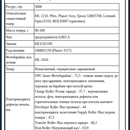
Ресурс, стр.
3000
Относительно
ML 1210, P8ex, Phaser 3xxx, Epson 5200/5700, Lexmark
совместимый
Optra E310, 603L03007 (оригинал)
тонер:
Масса тонера, г.
90-100
Чип:
предохранитель 0,063 А
Замена:
MLT-D119S
Родственник:
106R01159 (Phaser 3117)
Фотобарабан, вал,
ML-1610
лезвия
Тонер:
Немагнитный, отрицательно заряжаемый
OPC drum /Фотобарабан/ - 75,5 - тонкая линия сверху до
низу при царапине, повторяющиеся затемнения,
порошок на барабане при плохой щетке
Charge Roller /Ролик заряда/ - 37,7 - вертикальные
полосы, фон, повторяющиеся дефекты или
Повторяющиеся
горизонтальные темные полосы при плохом контакте
дефекты печати,
Developer Roller /Вал проявки/ - 44
мм.
повторяющиеся засветления Supply Roller /Вал подачи
тонера/ - 47,5
Transfer Roller /Вал переноса заряда/ - 46,2
Heat Roller /Нагревающий вал/ - 63,9