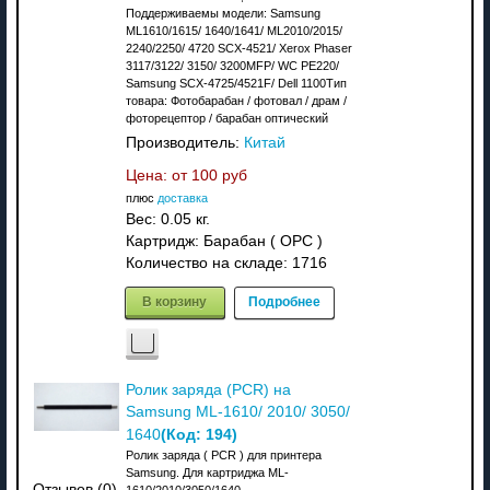
Поддерживаемы модели: Samsung
ML1610/1615/ 1640/1641/ ML2010/2015/
2240/2250/ 4720 SCX-4521/ Xerox Phaser
3117/3122/ 3150/ 3200MFP/ WC PE220/
Samsung SCX-4725/4521F/ Dell 1100Тип
товара: Фотобарабан / фотовал / драм /
фоторецептор / барабан оптический
Производитель:
Китай
Цена: от
100 руб
плюс
доставка
Вес:
0.05 кг.
Картридж: Барабан ( OPC )
Количество на складе:
1716
В корзину
Подробнее
Ролик заряда (PCR) на
Samsung ML-1610/ 2010/ 3050/
(Код:
194
)
1640
Ролик заряда ( PCR ) для принтера
Samsung. Для картриджа ML-
Отзывов (0)
1610/2010/3050/1640