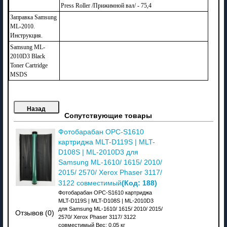
Press Roller /Прижимной вал/ - 75,4
Заправка Samsung
ML-2010.
Инструкция.
Samsung ML-
2010D3 Black
Toner Cartridge
MSDS
Сопутствующие товары
Фотобарабан OPC-S1610
картриджа MLT-D119S | MLT-
D108S | ML-2010D3 для
Samsung ML-1610/ 1615/ 2010/
2015/ 2570/ Xerox Phaser 3117/
(Код:
188
)
3122 совместимый
Фотобарабан OPC-S1610 картриджа
MLT-D119S | MLT-D108S | ML-2010D3
для Samsung ML-1610/ 1615/ 2010/ 2015/
Отзывов (0)
2570/ Xerox Phaser 3117/ 3122
совместимый Вес: 0,05 кг