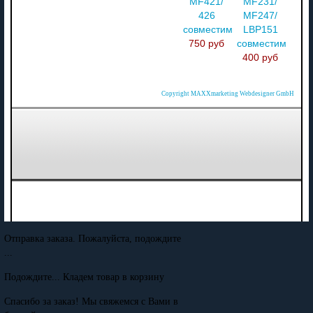
MF421/
MF231/
426
MF247/
совместимый
LBP151
750 руб
совместимый
400 руб
Copyright MAXXmarketing Webdesigner GmbH
Отправка заказа. Пожалуйста, подождите
...
Подождите... Кладем товар в корзину
Спасибо за заказ! Мы свяжемся с Вами в