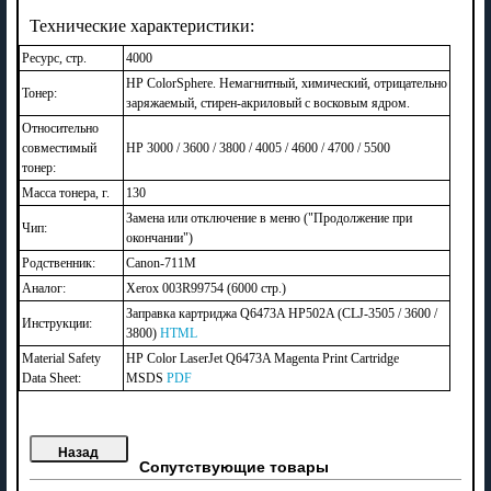
Технические характеристики:
Ресурс, стр.
4000
HP ColorSphere. Немагнитный, химический, отрицательно
Тонер:
заряжаемый, стирен-акриловый с восковым ядром.
Относительно
совместимый
HP 3000 / 3600 / 3800 / 4005 / 4600 / 4700 / 5500
тонер:
Масса тонера, г.
130
Замена или отключение в меню ("Продолжение при
Чип:
окончании")
Родственник:
Canon-711M
Аналог:
Xerox 003R99754 (6000 стр.)
Заправка картриджа Q6473A HP502A (CLJ-3505 / 3600 /
Инструкции:
3800)
HTML
Material Safety
HP Color LaserJet Q6473A Magenta Print Cartridge
Data Sheet:
MSDS
PDF
Сопутствующие товары