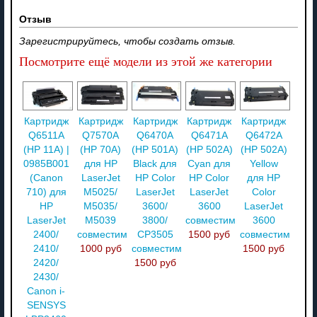
Отзыв
Зарегистрируйтесь, чтобы создать отзыв.
Посмотрите ещё модели из этой же категории
Картридж
Картридж
Картридж
Картридж
Картридж
Q6511A
Q7570A
Q6470A
Q6471A
Q6472A
(HP 11A) |
(HP 70A)
(HP 501A)
(HP 502A)
(HP 502A)
0985B001
для HP
Black для
Cyan для
Yellow
(Canon
LaserJet
HP Color
HP Color
для HP
710) для
M5025/
LaserJet
LaserJet
Color
HP
M5035/
3600/
3600
LaserJet
LaserJet
M5039
3800/
совместимый
3600
2400/
совместимый
CP3505
1500 руб
совместимый
2410/
1000 руб
совместимый
1500 руб
2420/
1500 руб
2430/
Canon i-
SENSYS