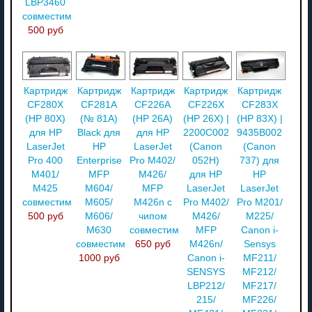
LBP3460
совместимый
500 руб
Картридж
Картридж
Картридж
Картридж
Картридж
CF280X
CF281A
CF226A
CF226X
CF283X
(HP 80X)
(№ 81A)
(HP 26A)
(HP 26X) |
(HP 83X) |
для HP
Black для
для HP
2200C002
9435B002
LaserJet
HP
LaserJet
(Canon
(Canon
Pro 400
Enterprise
Pro M402/
052H)
737) для
M401/
MFP
M426/
для HP
HP
M425
M604/
MFP
LaserJet
LaserJet
совместимый
M605/
M426n с
Pro M402/
Pro M201/
500 руб
M606/
чипом
M426/
M225/
M630
совместимый
MFP
Canon i-
совместимый
650 руб
M426n/
Sensys
1000 руб
Canon i-
MF211/
SENSYS
MF212/
LBP212/
MF217/
215/
MF226/