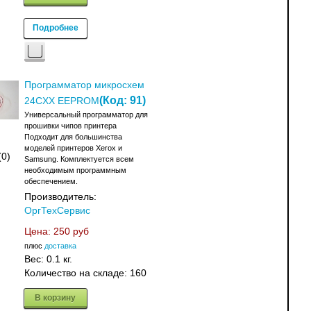
Подробнее
Программатор микросхем
(Код:
91
)
24CXX EEPROM
Универсальный программатор для
прошивки чипов принтера
Подходит для большинства
моделей принтеров Xerox и
(0)
Samsung. Комплектуется всем
необходимым программным
обеспечением.
Производитель:
ОргТехСервис
Цена:
250 руб
плюс
доставка
Вес:
0.1 кг.
Количество на складе:
160
В корзину