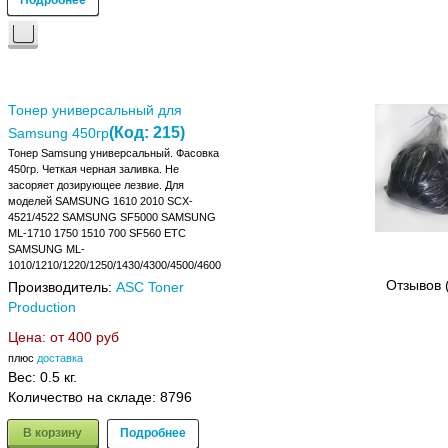
Тонер универсальный для
(Код:
215
)
Samsung 450гр
Тонер Samsung универсальный. Фасовка
450гр. Четкая черная заливка. Не
засоряет дозирующее лезвие. Для
моделей SAMSUNG 1610 2010 SCX-
4521/4522 SAMSUNG SF5000 SAMSUNG
ML-1710 1750 1510 700 SF560 ETC
SAMSUNG ML-
1010/1210/1220/1250/1430/4300/4500/4600
Отзывов 
Производитель:
ASC Toner
Production
Цена: от
400 руб
плюс
доставка
Вес:
0.5 кг.
Количество на складе:
8796
В корзину
Подробнее