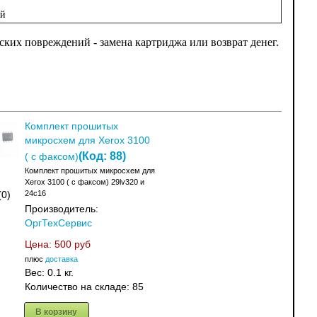
ый
ских повреждений - замена картриджа или возврат денег.
Комплект прошитых
микросхем для Xerox 3100
(Код:
88
)
( с факсом)
Комплект прошитых микросхем для
Xerox 3100 ( с факсом) 29lv320 и
24с16
(0)
Производитель:
ОргТехСервис
Цена:
500 руб
плюс
доставка
Вес:
0.1 кг.
Количество на складе:
85
В корзину