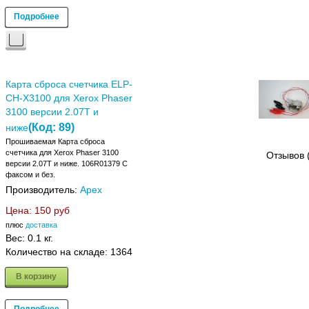
Подробнее
Карта сброса счетчика ELP-
CH-X3100 для Xerox Phaser
3100 версии 2.07T и
(Код:
89
)
ниже
Прошиваемая Карта сброса
счетчика для Xerox Phaser 3100
Отзывов 
версии 2.07T и ниже. 106R01379 C
факсом и без.
Производитель:
Apex
Цена:
150 руб
плюс
доставка
Вес:
0.1 кг.
Количество на складе:
1364
В корзину
Подробнее