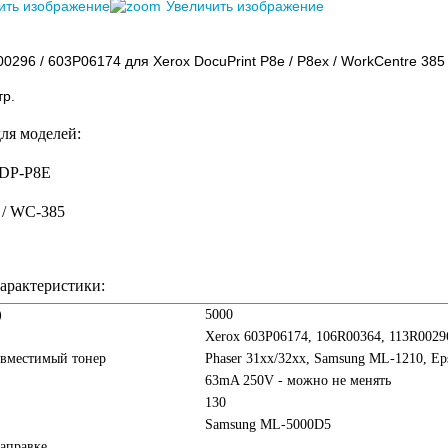
ить изображение
Увеличить изображение
0296 / 603P06174 для Xerox DocuPrint P8e / P8ex / WorkCentre 38
тр.
для моделей:
/ DP-P8E
 / WC-385
арактеристики:
)
5000
Xerox 603P06174, 106R00364, 113R0029
овместимый тонер
Phaser 31xx/32xx, Samsung ML-1210, Ep
63mA 250V - можно не менять
130
Samsung ML-5000D5
аправке