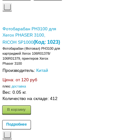
Фотобарабан PH3100 для
Xerox PHASER 3100,
(Код:
1023
)
RICOH SP1000
Фотобарабан (Фотовал) PH3100 для
картриджей Xerox 106R01378/
106R01379, принтеров Xerox
Phaser 3100
Производитель:
Китай
Цена: от
120 руб
плюс
доставка
Вес:
0.05 кг.
Количество на складе:
412
В корзину
Подробнее