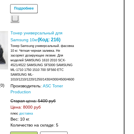
Подробнее
Тонер универсальный для
(Код:
216
)
Samsung 10кг
Тонер Samsung универсальный. фасовка
10 кг. Четкая черная заливка. Не
засоряет дозирующее лезвие. Для
моделей SAMSUNG 1610 2010 SCX-
4521/4522 SAMSUNG SF5000 SAMSUNG
ML-1710 1750 1510 700 SF560 ETC
SAMSUNG ML-
1010/1210/1220/1250/1430/4300/4500/4600
(0)
Производитель:
ASC Toner
Production
Старая цена:
5400 руб
Цена:
8000 руб
плюс
доставка
Вес:
10 кг.
Количество на складе:
5