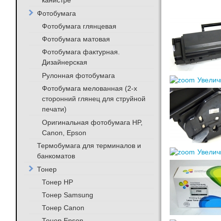
канистре
Фотобумага
Фотобумага глянцевая
Фотобумага матовая
Фотобумага фактурная.
Дизайнерская
Рулонная фотобумага
Увелич
Фотобумага мелованная (2-х
сторонний глянец для струйной
печати)
Оригинальная фотобумага HP,
Canon, Epson
Термобумага для терминалов и
Увелич
банкоматов
Тонер
Тонер HP
Тонер Samsung
Тонер Canon
Тонер Epson