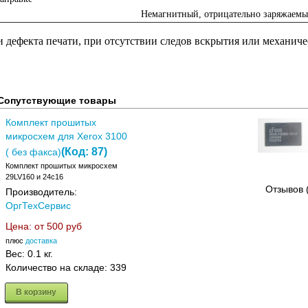
Немагнитный, отрицательно заряжаем
 дефекта печати, при отсутствии следов вскрытия или механиче
Сопутствующие товары
Комплект прошитых
микросхем для Xerox 3100
(Код:
87
)
( без факса)
Комплект прошитых микросхем
29LV160 и 24с16
Отзывов 
Производитель:
ОргТехСервис
Цена: от
500 руб
плюс
доставка
Вес:
0.1 кг.
Количество на складе:
339
В корзину