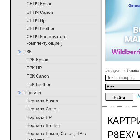
СНПЧ Epson
СНПЧ Canon
СНПЧ Hp
СНПЧ Brother
СНПЧ Конструктор (
комплектующие )
ПЗК
ПЗК Epson
ПЗК HP
Вы здесь:
Главная
ПЗК Canon
ПЗК Brother
Чернила
Р
Чернила Epson
Чернила Canon
Чернила HP
КАРТРИ
Чернила Brother
P8EX/
Чернила Epson, Canon, HP в