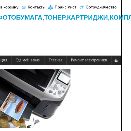
в корзину
Контакты
Прайс лист
Сотрудничество
ФОТОБУМАГА,
ТОНЕР,
КАРТРИДЖИ,
КОМП
ация
Где мой заказ
Главная
Ремонт электроники