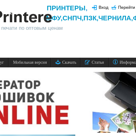
ПРИНТЕРЫ
,
Вход
Перейти 
МФУ,
СНПЧ,
ПЗК,
ЧЕРНИЛА,
 печати по оптовым ценам
луг
Мобильная версия
Скачать
Статьи
Информ