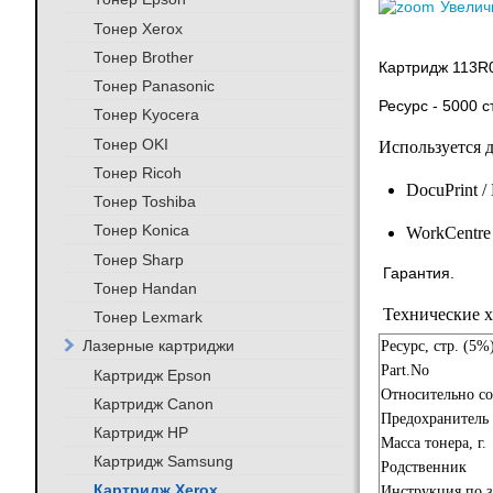
Увелич
Тонер Xerox
Тонер Brother
Картридж 113R0
Тонер Panasonic
Ресурс - 5000 с
Тонер Kyocera
Тонер OKI
Используется 
Тонер Ricoh
DocuPrint 
Тонер Toshiba
Тонер Konica
WorkCentre
Тонер Sharp
Гарантия.
Тонер Handan
Технические х
Тонер Lexmark
Лазерные картриджи
Ресурс, стр. (5%
Part.No
Картридж Epson
Относительно с
Картридж Canon
Предохранитель
Картридж HP
Масса тонера, г.
Картридж Samsung
Родственник
Картридж Xerox
Инструкция по з