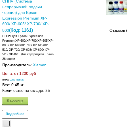
СНПЧ (Система
непрерывной подачи
чернил) для Epson
Expression Premium XP-
600/ XP-605/ XP-700/ XP-
(Код:
1161
)
800
Отзывов 
СНПЧ для Epson Expression
Premium XP-600/XP-700/XP-605/XP-
800 / XP-610/XP-710/ XP-615/XP-
510/ XP-720/ XP-625/ XP-620/ XP-
520/ XP-820. Для картриджей Epson
26 серии
Производитель:
Xiamen
Цена: от
1200 руб
плюс
доставка
Вес:
0.45 кг.
Количество на складе:
25
В корзину
Подробнее