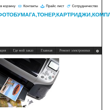
в корзину
Контакты
Прайс лист
Сотрудничество
ФОТОБУМАГА,
ТОНЕР,
КАРТРИДЖИ,
КОМП
ация
Где мой заказ
Главная
Ремонт электроники