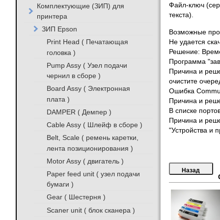
Файл-ключ (сер
Комплектующие (ЗИП) для
текста).
принтера
ЗИП Epson
Возможные про
Print Head ( Печатающая
Не удается ска
Решение: Време
головка )
Программа "зави
Pump Assy ( Узел подачи
Причина и реше
чернил в сборе )
очистите очере
Board Assy ( Электронная
Ошибка Communi
плата )
Причина и реше
В списке порто
DAMPER ( Демпер )
Причина и реше
Cable Assy ( Шлейф в сборе )
"Устройства и 
Belt, Scale ( ремень каретки,
лента позиционирования )
Motor Assy ( двигатель )
Paper feed unit ( узел подачи
бумаги )
Gear ( Шестерня )
Scaner unit ( блок сканера )