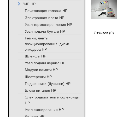
ЗИП HP
Печатающая головка HP
Электронная плата HP
Узел термозакрепления HP
Узел подачи бумаги HP
Отзывов (0)
Ремни, ленты
позиционирования, диски
энкодера HP
Шлейфы HP
Узел подачи чернил HP
Модули памяти HP
Шестеренки HP
Подшипники (бушинги) HP
Блоки питания HP
Электродвигатели и соленоиды
HP
Узел сканирования HP
Датчики HP