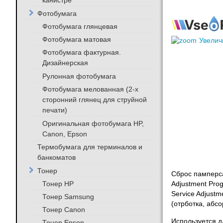
канистре
Фотобумага
Фотобумага глянцевая
Фотобумага матовая
Увелич
Фотобумага фактурная.
Дизайнерская
Рулонная фотобумага
Фотобумага мелованная (2-х
сторонний глянец для струйной
печати)
Оригинальная фотобумага HP,
Canon, Epson
Термобумага для терминалов и
банкоматов
Тонер
Сброс памперса
Тонер HP
Adjustment Pro
Service Adjust
Тонер Samsung
(отрботка, абс
Тонер Canon
Используется д
Тонер Epson