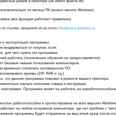
ервисный режим в принтере (не имеет файла dll)
исключительно по железу ПК (можно менять Windows)
амма (все функции работают правильно)
 по ссылке, пришлите id на почту
info@vce-o-printere.ru
и и эксплуатации программы:
 воздержаться от покупки, если:
е, для чего нужна эта программа.
 ней работать (техническое обучение не предоставляется).
уют базовые навыки пользования компьютером.
как временно отключать антивирусное ПО.
спаковывать архивы (ZIP, RAR и т.д.).
ь, что данная программа поможет в ремонте вашего принтера.
нимательно изучать описание товара и инструкции.
 неисправен. Программа может не работать на неработоспособно
остью работоспособна и протестирована на всех версиях Windows
работает на любом исправном компьютере, где нет проблем с "же
чивания программы будет отправлена на ваш email сразу после опл