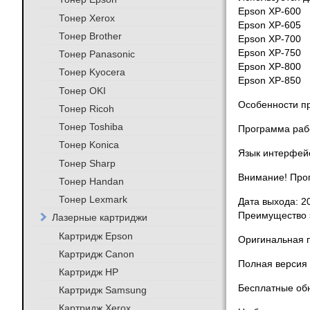
Epson XP-600
Тонер Xerox
Epson XP-605
Тонер Brother
Epson XP-700
Epson XP-750
Тонер Panasonic
Epson XP-800
Тонер Kyocera
Epson XP-850
Тонер OKI
Особенности п
Тонер Ricoh
Тонер Toshiba
Программа рабо
Тонер Konica
Язык интерфейс
Тонер Sharp
Внимание! Прог
Тонер Handan
Тонер Lexmark
Дата выхода: 2
Преимущество 
Лазерные картриджи
Картридж Epson
Оригинальная п
Картридж Canon
Полная версия 
Картридж HP
Бесплатные обн
Картридж Samsung
Картридж Xerox