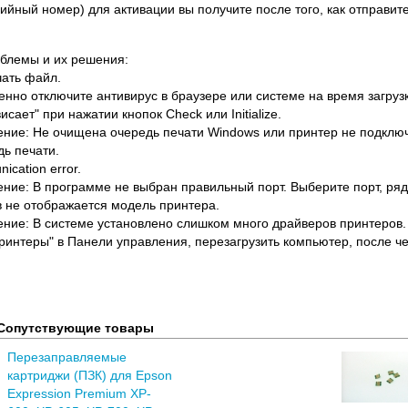
ийный номер) для активации вы получите после того, как отправит
блемы и их решения:
чать файл.
нно отключите антивирус в браузере или системе на время загрузк
сает" при нажатии кнопок Check или Initialize.
ние: Не очищена очередь печати Windows или принтер не подклю
дь печати.
cation error.
ние: В программе не выбран правильный порт. Выберите порт, ряд
в не отображается модель принтера.
ние: В системе установлено слишком много драйверов принтеров
принтеры" в Панели управления, перезагрузить компьютер, после ч
Сопутствующие товары
Перезаправляемые
картриджи (ПЗК) для Epson
Expression Premium XP-