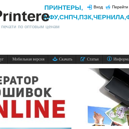
ПРИНТЕРЫ
,
Вход
Перейти 
МФУ,
СНПЧ,
ПЗК,
ЧЕРНИЛА,
 печати по оптовым ценам
луг
Мобильная версия
Скачать
Статьи
Информ