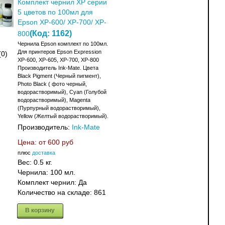
Комплект чернил XP серии
5 цветов по 100мл для
Epson XP-600/ XP-700/ XP-
(Код:
1162
)
800
Чернила Epson комплект по 100мл.
Для принтеров Epson Expression
(0)
XP-600, XP-605, XP-700, XP-800
Производитель Ink-Mate. Цвета
Black Pigment (Черный пигмент),
Photo Black ( фото черный,
водорастворимый), Cyan (Голубой
водорастворимый), Magenta
(Пурпурный водорастворимый),
Yellow (Желтый водорастворимый).
Производитель:
Ink-Mate
Цена: от
600 руб
плюс
доставка
Вес:
0.5 кг.
Чернила: 100 мл.
Комплект чернил: Да
Количество на складе:
861
В корзину