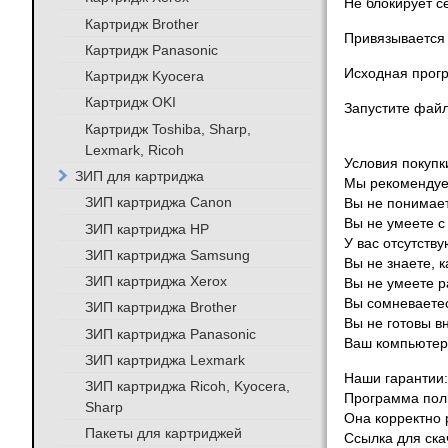
Не блокирует с
Картридж Brother
Привязывается 
Картридж Panasonic
Исходная прогр
Картридж Kyocera
Картридж OKI
Запустите файл
Картридж Toshiba, Sharp,
Lexmark, Ricoh
Условия покупк
ЗИП для картриджа
Мы рекомендуем
ЗИП картриджа Canon
Вы не понимает
Вы не умеете с
ЗИП картриджа HP
У вас отсутств
ЗИП картриджа Samsung
Вы не знаете, 
ЗИП картриджа Xerox
Вы не умеете ра
Вы сомневаетес
ЗИП картриджа Brother
Вы не готовы в
ЗИП картриджа Panasonic
Ваш компьютер
ЗИП картриджа Lexmark
Наши гарантии:
ЗИП картриджа Ricoh, Kyocera,
Программа полн
Sharp
Она корректно 
Пакеты для картриджей
Ссылка для ска