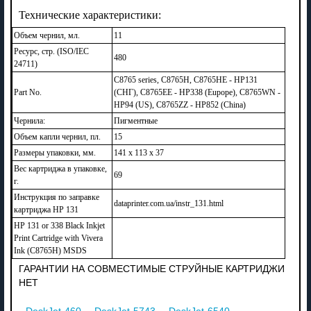
Технические характеристики:
Объем чернил, мл.
11
Ресурс, стр. (ISO/IEC
480
24711)
C8765 series, C8765H, C8765HE - HP131
Part No.
(СНГ), C8765EE - HP338 (Eupope), C8765WN -
HP94 (US), C8765ZZ - HP852 (China)
Чернила:
Пигментные
Объем капли чернил, пл.
15
Размеры упаковки, мм.
141 x 113 x 37
Вес картриджа в упаковке,
69
г.
Инструкция по заправке
dataprinter.com.ua/instr_131.html
картриджа HP 131
HP 131 or 338 Black Inkjet
Print Cartridge with Vivera
Ink (C8765H) MSDS
ГАРАНТИИ НА СОВМЕСТИМЫЕ СТРУЙНЫЕ КАРТРИДЖИ
НЕТ