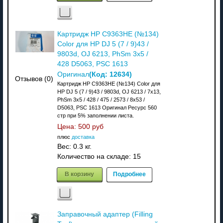
Картридж HP C9363HE (№134)
Color для HP DJ 5 (7 / 9)43 /
9803d, OJ 6213, PhSm 3x5 /
428 D5063, PSC 1613
(Код:
12634
)
Оригинал
Отзывов (0)
Картридж HP C9363HE (№134) Color для
HP DJ 5 (7 / 9)43 / 9803d, OJ 6213 / 7x13,
PhSm 3x5 / 428 / 475 / 2573 / 8x53 /
D5063, PSC 1613 Оригинал Ресурс 560
стр при 5% заполнении листа.
Цена:
500 руб
плюс
доставка
Вес:
0.3 кг.
Количество на складе:
15
В корзину
Подробнее
Заправочный адаптер (Filling