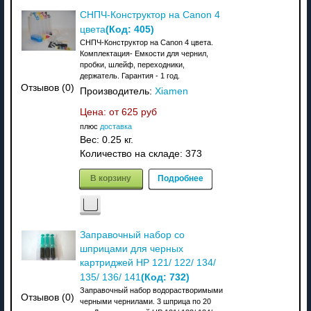
СНПЧ-Конструктор на Canon 4
(Код:
405
)
цвета
СНПЧ-Конструктор на Canon 4 цвета.
Комплектация- Емкости для чернил,
пробки, шлейф, переходники,
держатель. Гарантия - 1 год.
Отзывов (0)
Производитель:
Xiamen
Цена: от
625 руб
плюс
доставка
Вес:
0.25 кг.
Количество на складе:
373
В корзину
Подробнее
Заправочный набор со
шприцами для черных
картриджей HP 121/ 122/ 134/
(Код:
732
)
135/ 136/ 141
Заправочный набор водорастворимыми
Отзывов (0)
черными чернилами. 3 шприца по 20