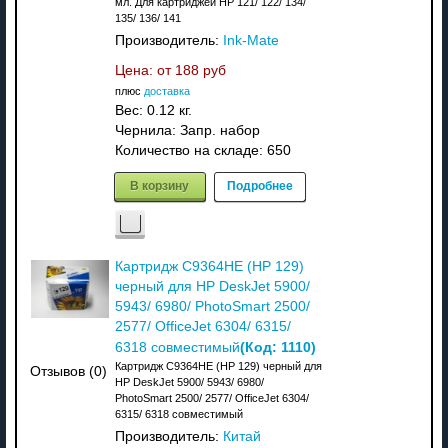
мл. Для картриджей HP 121/ 122/ 134/
135/ 136/ 141
Производитель:
Ink-Mate
Цена: от
188 руб
плюс
доставка
Вес:
0.12 кг.
Чернила: Запр. набор
Количество на складе:
650
В корзину
Подробнее
Картридж C9364HE (HP 129)
черный для HP DeskJet 5900/
5943/ 6980/ PhotoSmart 2500/
2577/ OfficeJet 6304/ 6315/
(Код:
1110
)
6318 совместимый
Картридж C9364HE (HP 129) черный для
Отзывов (0)
HP DeskJet 5900/ 5943/ 6980/
PhotoSmart 2500/ 2577/ OfficeJet 6304/
6315/ 6318 совместимый
Производитель:
Китай