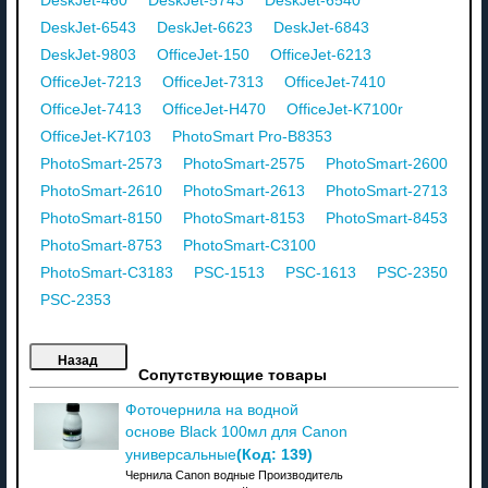
DeskJet-460
DeskJet-5743
DeskJet-6540
DeskJet-6543
DeskJet-6623
DeskJet-6843
DeskJet-9803
OfficeJet-150
OfficeJet-6213
OfficeJet-7213
OfficeJet-7313
OfficeJet-7410
OfficeJet-7413
OfficeJet-H470
OfficeJet-K7100r
OfficeJet-K7103
PhotoSmart Pro-B8353
PhotoSmart-2573
PhotoSmart-2575
PhotoSmart-2600
PhotoSmart-2610
PhotoSmart-2613
PhotoSmart-2713
PhotoSmart-8150
PhotoSmart-8153
PhotoSmart-8453
PhotoSmart-8753
PhotoSmart-C3100
PhotoSmart-C3183
PSC-1513
PSC-1613
PSC-2350
PSC-2353
Сопутствующие товары
Фоточернила на водной
основе Black 100мл для Canon
(Код:
139
)
универсальные
Чернила Canon водные Производитель