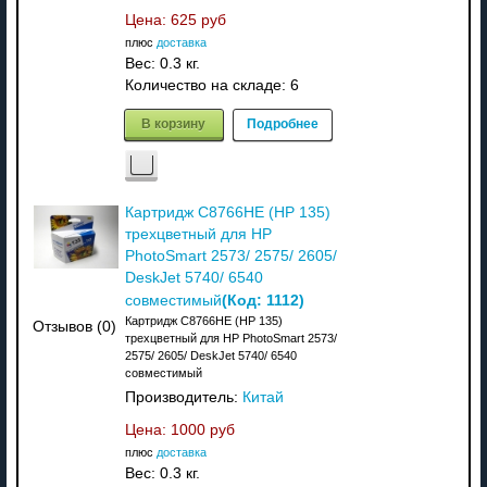
Цена:
625 руб
плюс
доставка
Вес:
0.3 кг.
Количество на складе:
6
В корзину
Подробнее
Картридж C8766HE (HP 135)
трехцветный для HP
PhotoSmart 2573/ 2575/ 2605/
DeskJet 5740/ 6540
(Код:
1112
)
совместимый
Картридж C8766HE (HP 135)
Отзывов (0)
трехцветный для HP PhotoSmart 2573/
2575/ 2605/ DeskJet 5740/ 6540
совместимый
Производитель:
Китай
Цена:
1000 руб
плюс
доставка
Вес:
0.3 кг.