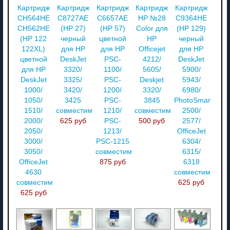
Картридж
Картридж
Картридж
Картридж
Картридж
CH564HE
C8727AE
C6657AE
HP №28
C9364HE
CH562HE
(HP 27)
(HP 57)
Color для
(HP 129)
(HP 122
черный
цветной
HP
черный
122XL)
для HP
для HP
Officejet
для HP
цветной
DeskJet
PSC-
4212/
DeskJet
для HP
3320/
1100/
5605/
5900/
DeskJet
3325/
PSC-
Deskjet
5943/
1000/
3420/
1200/
3320/
6980/
1050/
3425
PSC-
3845
PhotoSmart
1510/
совместимый
1210/
совместимый
2500/
2000/
625 руб
PSC-
500 руб
2577/
2050/
1213/
OfficeJet
3000/
PSC-1215
6304/
3050/
совместимый
6315/
OfficeJet
875 руб
6318
4630
совместимый
совместимый
625 руб
625 руб