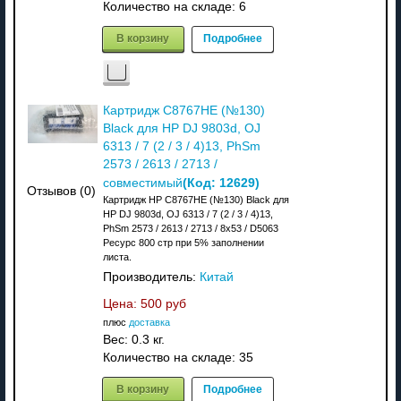
Количество на складе:
6
В корзину
Подробнее
Картридж C8767HE (№130)
Black для HP DJ 9803d, OJ
6313 / 7 (2 / 3 / 4)13, PhSm
2573 / 2613 / 2713 /
(Код:
12629
)
совместимый
Отзывов (0)
Картридж HP C8767HE (№130) Black для
HP DJ 9803d, OJ 6313 / 7 (2 / 3 / 4)13,
PhSm 2573 / 2613 / 2713 / 8x53 / D5063
Ресурс 800 стр при 5% заполнении
листа.
Производитель:
Китай
Цена:
500 руб
плюс
доставка
Вес:
0.3 кг.
Количество на складе:
35
В корзину
Подробнее