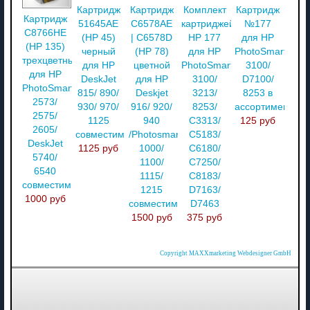
Картридж
Картридж
Комплект
Картридж
Картридж
51645AE
C6578AE
картриджей
№177
C8766HE
(НР 45)
| C6578D
HP 177
для HP
(HP 135)
черный
(HP 78)
для HP
PhotoSmart
трехцветный
для HP
цветной
PhotoSmart
3100/
для HP
DeskJet
для HP
3100/
D7100/
PhotoSmart
815/ 890/
Deskjet
3213/
8253 в
2573/
930/ 970/
916/ 920/
8253/
ассортименте
2575/
1125
940
C3313/
125 руб
2605/
совместимый
/Photosmart
C5183/
DeskJet
1125 руб
1000/
C6180/
5740/
1100/
C7250/
6540
1115/
C8183/
совместимый
1215
D7163/
1000 руб
совместимый
D7463
1500 руб
375 руб
Copyright MAXXmarketing Webdesigner GmbH