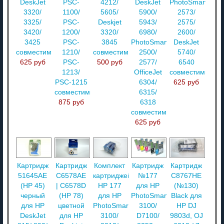
DeskJet
PSC-
4212/
DeskJet
PhotoSmart
3320/
1100/
5605/
5900/
2573/
3325/
PSC-
Deskjet
5943/
2575/
3420/
1200/
3320/
6980/
2600/
3425
PSC-
3845
PhotoSmart
DeskJet
совместимый
1210/
совместимый
2500/
5740/
625 руб
PSC-
500 руб
2577/
6540
1213/
OfficeJet
совместимый
PSC-1215
6304/
625 руб
совместимый
6315/
875 руб
6318
совместимый
625 руб
Картридж
Картридж
Комплект
Картридж
Картридж
51645AE
C6578AE
картриджей
№177
C8767HE
(НР 45)
| C6578D
HP 177
для HP
(№130)
черный
(HP 78)
для HP
PhotoSmart
Black для
для HP
цветной
PhotoSmart
3100/
HP DJ
DeskJet
для HP
3100/
D7100/
9803d, OJ