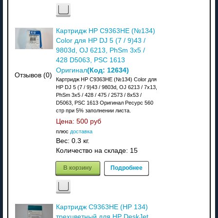
Картридж HP C9363HE (№134)
Color для HP DJ 5 (7 / 9)43 /
9803d, OJ 6213, PhSm 3x5 /
428 D5063, PSC 1613
(Код:
12634
)
Оригинал
Отзывов (0)
Картридж HP C9363HE (№134) Color для
HP DJ 5 (7 / 9)43 / 9803d, OJ 6213 / 7x13,
PhSm 3x5 / 428 / 475 / 2573 / 8x53 /
D5063, PSC 1613 Оригинал Ресурс 560
стр при 5% заполнении листа.
Цена:
500 руб
плюс
доставка
Вес:
0.3 кг.
Количество на складе:
15
В корзину
Подробнее
Картридж C9363HE (HP 134)
трехцветный для HP DeskJet