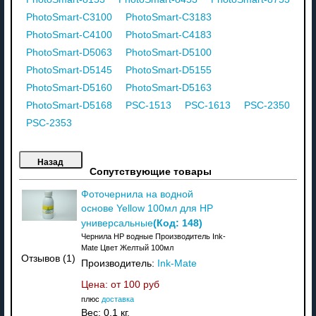
PhotoSmart-C3100
PhotoSmart-C3183
PhotoSmart-C4100
PhotoSmart-C4183
PhotoSmart-D5063
PhotoSmart-D5100
PhotoSmart-D5145
PhotoSmart-D5155
PhotoSmart-D5160
PhotoSmart-D5163
PhotoSmart-D5168
PSC-1513
PSC-1613
PSC-2350
PSC-2353
Сопутствующие товары
Фоточернила на водной
основе Yellow 100мл для HP
(Код:
148
)
универсальные
Чернила HP водные Производитель Ink-
Mate Цвет Желтый 100мл
Отзывов (1)
Производитель:
Ink-Mate
Цена: от
100 руб
плюс
доставка
Вес:
0.1 кг.