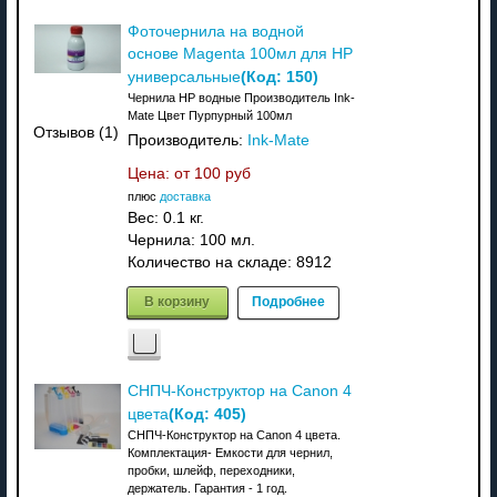
Фоточернила на водной
основе Magenta 100мл для HP
(Код:
150
)
универсальные
Чернила HP водные Производитель Ink-
Mate Цвет Пурпурный 100мл
Отзывов (1)
Производитель:
Ink-Mate
Цена: от
100 руб
плюс
доставка
Вес:
0.1 кг.
Чернила: 100 мл.
Количество на складе:
8912
В корзину
Подробнее
СНПЧ-Конструктор на Canon 4
(Код:
405
)
цвета
СНПЧ-Конструктор на Canon 4 цвета.
Комплектация- Емкости для чернил,
пробки, шлейф, переходники,
держатель. Гарантия - 1 год.