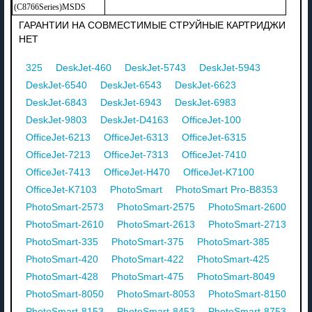
(C8766Series)MSDS
ГАРАНТИИ НА СОВМЕСТИМЫЕ СТРУЙНЫЕ КАРТРИДЖИ
НЕТ
325
DeskJet-460
DeskJet-5743
DeskJet-5943
DeskJet-6540
DeskJet-6543
DeskJet-6623
DeskJet-6843
DeskJet-6943
DeskJet-6983
DeskJet-9803
DeskJet-D4163
OfficeJet-100
OfficeJet-6213
OfficeJet-6313
OfficeJet-6315
OfficeJet-7213
OfficeJet-7313
OfficeJet-7410
OfficeJet-7413
OfficeJet-H470
OfficeJet-K7100
OfficeJet-K7103
PhotoSmart
PhotoSmart Pro-B8353
PhotoSmart-2573
PhotoSmart-2575
PhotoSmart-2600
PhotoSmart-2610
PhotoSmart-2613
PhotoSmart-2713
PhotoSmart-335
PhotoSmart-375
PhotoSmart-385
PhotoSmart-420
PhotoSmart-422
PhotoSmart-425
PhotoSmart-428
PhotoSmart-475
PhotoSmart-8049
PhotoSmart-8050
PhotoSmart-8053
PhotoSmart-8150
PhotoSmart-8153
PhotoSmart-8453
PhotoSmart-8753