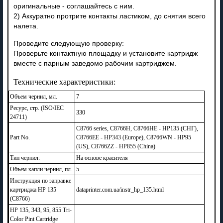
оригинальные - соглашайтесь с ним.
2) Аккуратно протрите контакты ластиком, до снятия всего
налета.
Проведите следующую проверку:
Проверьте контактную площадку и установите картридж
вместе с парным заведомо рабочим картриджем.
Технические характеристики:
Объем чернил, мл.
7
Ресурс, стр. (ISO/IEC
330
24711)
C8766 series, C8766H, C8766HE - HP135 (СНГ),
Part No.
C8766EE - HP343 (Europe), C8766WN - HP95
(US), C8766ZZ - HP855 (China)
Тип чернил:
На основе красителя
Объем капли чернил, пл.
5
Инструкция по заправке
картриджа HP 135
dataprinter.com.ua/instr_hp_135.html
(C8766)
HP 135, 343, 95, 855 Tri-
Color Pint Cartridge