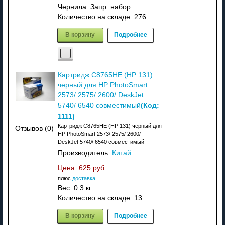
Чернила: Запр. набор
Количество на складе:
276
В корзину
Подробнее
Картридж C8765HE (HP 131)
черный для HP PhotoSmart
2573/ 2575/ 2600/ DeskJet
(Код:
5740/ 6540 совместимый
1111
)
Картридж C8765HE (HP 131) черный для
Отзывов (0)
HP PhotoSmart 2573/ 2575/ 2600/
DeskJet 5740/ 6540 совместимый
Производитель:
Китай
Цена:
625 руб
плюс
доставка
Вес:
0.3 кг.
Количество на складе:
13
В корзину
Подробнее