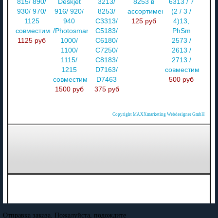
815/ 890/
Deskjet
3213/
8253 в
6313 / 7
930/ 970/
916/ 920/
8253/
ассортименте
(2 / 3 /
1125
940
C3313/
125 руб
4)13,
совместимый
/Photosmart
C5183/
PhSm
1125 руб
1000/
C6180/
2573 /
1100/
C7250/
2613 /
1115/
C8183/
2713 /
1215
D7163/
совместимый
совместимый
D7463
500 руб
1500 руб
375 руб
Copyright MAXXmarketing Webdesigner GmbH
Отправка заказа. Пожалуйста, подождите