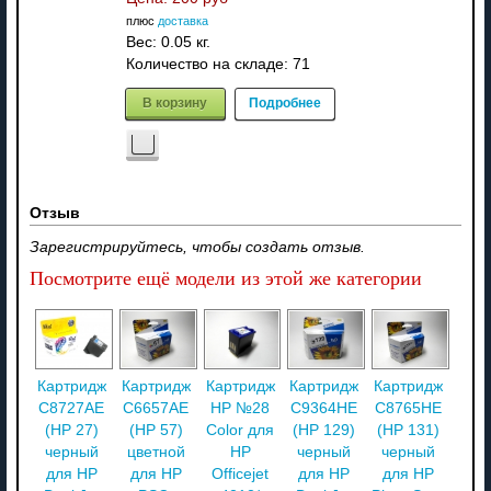
плюс
доставка
Вес:
0.05 кг.
Количество на складе:
71
В корзину
Подробнее
Отзыв
Зарегистрируйтесь, чтобы создать отзыв.
Посмотрите ещё модели из этой же категории
Картридж
Картридж
Картридж
Картридж
Картридж
C8727AE
C6657AE
HP №28
C9364HE
C8765HE
(HP 27)
(HP 57)
Color для
(HP 129)
(HP 131)
черный
цветной
HP
черный
черный
для HP
для HP
Officejet
для HP
для HP