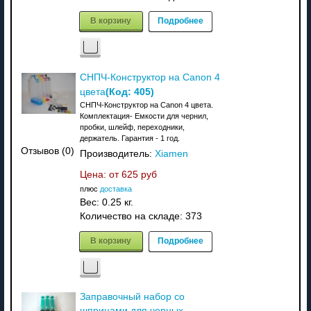
В корзину
Подробнее
СНПЧ-Конструктор на Canon 4
(Код:
405
)
цвета
СНПЧ-Конструктор на Canon 4 цвета.
Комплектация- Емкости для чернил,
пробки, шлейф, переходники,
держатель. Гарантия - 1 год.
Отзывов (0)
Производитель:
Xiamen
Цена: от
625 руб
плюс
доставка
Вес:
0.25 кг.
Количество на складе:
373
В корзину
Подробнее
Заправочный набор со
шприцами для черных