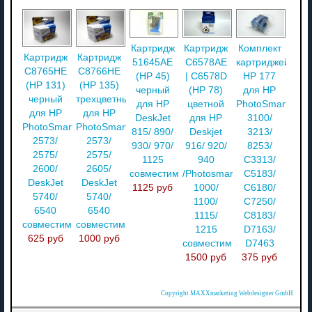
Картридж
Картридж
Комплект
Картридж
Картридж
51645AE
C6578AE
картриджей
C8765HE
C8766HE
(НР 45)
| C6578D
HP 177
(HP 131)
(HP 135)
черный
(HP 78)
для HP
черный
трехцветный
для HP
цветной
PhotoSmart
для HP
для HP
DeskJet
для HP
3100/
PhotoSmart
PhotoSmart
815/ 890/
Deskjet
3213/
2573/
2573/
930/ 970/
916/ 920/
8253/
2575/
2575/
1125
940
C3313/
2600/
2605/
совместимый
/Photosmart
C5183/
DeskJet
DeskJet
1125 руб
1000/
C6180/
5740/
5740/
1100/
C7250/
6540
6540
1115/
C8183/
совместимый
совместимый
1215
D7163/
625 руб
1000 руб
совместимый
D7463
1500 руб
375 руб
Copyright MAXXmarketing Webdesigner GmbH