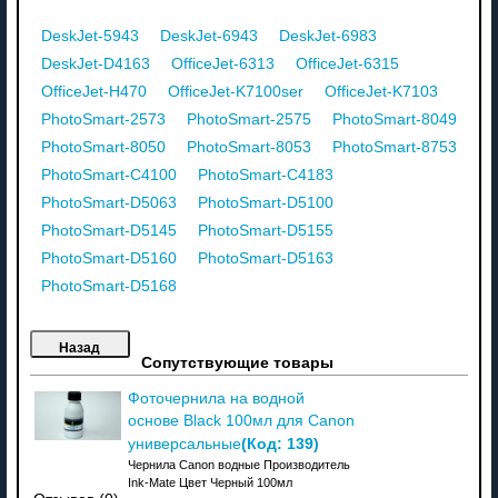
DeskJet-5943
DeskJet-6943
DeskJet-6983
DeskJet-D4163
OfficeJet-6313
OfficeJet-6315
OfficeJet-H470
OfficeJet-K7100ser
OfficeJet-K7103
PhotoSmart-2573
PhotoSmart-2575
PhotoSmart-8049
PhotoSmart-8050
PhotoSmart-8053
PhotoSmart-8753
PhotoSmart-C4100
PhotoSmart-C4183
PhotoSmart-D5063
PhotoSmart-D5100
PhotoSmart-D5145
PhotoSmart-D5155
PhotoSmart-D5160
PhotoSmart-D5163
PhotoSmart-D5168
Сопутствующие товары
Фоточернила на водной
основе Black 100мл для Canon
(Код:
139
)
универсальные
Чернила Canon водные Производитель
Ink-Mate Цвет Черный 100мл