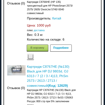
Картридж C8766HE (HP 135)
Отзывов (0)
трехцветный для HP PhotoSmart 2573/
2575/ 2605/ DeskJet 5740/ 6540
совместимый
Производитель:
Китай
Цена:
1000 руб
плюс
доставка
Вес:
0.3 кг.
Количество на складе:
6
В корзину
Подробнее
Картридж C8767HE (№130)
Black для HP DJ 9803d, OJ
6313 / 7 (2 / 3 / 4)13, PhSm
2573 / 2613 / 2713 /
(Код:
12629
)
совместимый
Отзывов (0)
Картридж HP C8767HE (№130) Black для
HP DJ 9803d, OJ 6313 / 7 (2 / 3 / 4)13,
PhSm 2573 / 2613 / 2713 / 8x53 / D5063
Ресурс 800 стр при 5% заполнении