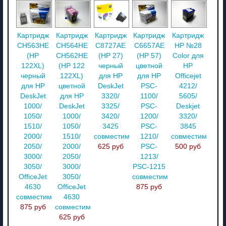
Картридж
Картридж
Картридж
Картридж
Картридж
CH563HE
CH564HE
C8727AE
C6657AE
HP №28
(HP
CH562HE
(HP 27)
(HP 57)
Color для
122XL)
(HP 122
черный
цветной
HP
черный
122XL)
для HP
для HP
Officejet
для HP
цветной
DeskJet
PSC-
4212/
DeskJet
для HP
3320/
1100/
5605/
1000/
DeskJet
3325/
PSC-
Deskjet
1050/
1000/
3420/
1200/
3320/
1510/
1050/
3425
PSC-
3845
2000/
1510/
совместимый
1210/
совместимый
2050/
2000/
625 руб
PSC-
500 руб
3000/
2050/
1213/
3050/
3000/
PSC-1215
OfficeJet
3050/
совместимый
4630
OfficeJet
875 руб
совместимый
4630
875 руб
совместимый
625 руб