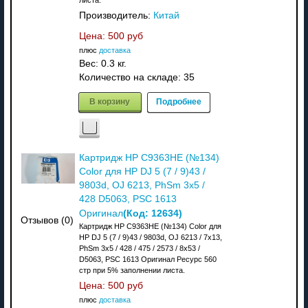
листа.
Производитель:
Китай
Цена:
500 руб
плюс
доставка
Вес:
0.3 кг.
Количество на складе:
35
В корзину
Подробнее
Картридж HP C9363HE (№134)
Color для HP DJ 5 (7 / 9)43 /
9803d, OJ 6213, PhSm 3x5 /
428 D5063, PSC 1613
(Код:
12634
)
Оригинал
Отзывов (0)
Картридж HP C9363HE (№134) Color для
HP DJ 5 (7 / 9)43 / 9803d, OJ 6213 / 7x13,
PhSm 3x5 / 428 / 475 / 2573 / 8x53 /
D5063, PSC 1613 Оригинал Ресурс 560
стр при 5% заполнении листа.
Цена:
500 руб
плюс
доставка