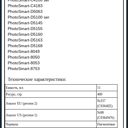
PhotoSmart-C4100 ser
PhotoSmart-C4183
PhotoSmart-D5063
PhotoSmart-D5100 ser
PhotoSmart-D5145
PhotoSmart-D5155
PhotoSmart-D5160
PhotoSmart-D5163
PhotoSmart-D5168
PhotoSmart-8049
PhotoSmart-8050
PhotoSmart-8053
PhotoSmart-8753
Технические характеристики:
Емкость, мл.
11
Ресурс, стр.
400
№337
Аналог EU (регион 2)
(C9364EE)
№98
Аналог US (регион 1)
(C9364WN)
Чернила:
Пигментные