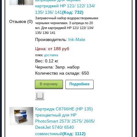
картриджей HP 121/ 122/ 134/
(Код:
732
)
135/ 136/ 141
Заправочный набор водорастворимыми
Отзывов (0)
черными чернилами. 3 шприца по 20
мл. Для картриджей HP 121/ 122/ 134/
135/ 136/ 141
Производитель:
Ink-Mate
Цена: от
188 руб
плюс
доставка
Вес:
0.12 кг.
Чернила: Запр. набор
Количество на складе:
650
В корзину
Подробнее
Картридж C8766HE (HP 135)
трехцветный для HP
PhotoSmart 2573/ 2575/ 2605/
DeskJet 5740/ 6540
(Код:
1112
)
совместимый