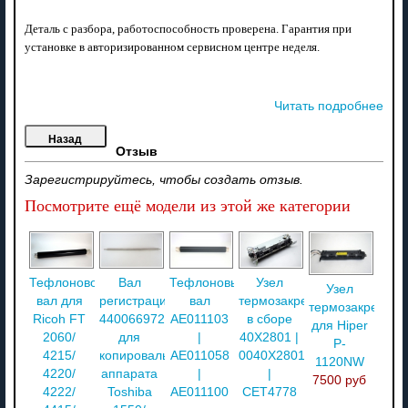
Деталь с разбора, работоспособность проверена. Гарантия при
установке в авторизированном сервисном центре неделя.
Читать подробнее
Отзыв
Зарегистрируйтесь, чтобы создать отзыв.
Посмотрите ещё модели из этой же категории
Тефлоновой
Вал
Тефлоновый
Узел
Узел
вал для
регистрации
вал
термозакрепления
термозакреплен
Ricoh FT
4400669720
AE011103
в сборе
для Hiper
2060/
для
|
40X2801 |
P-
4215/
копировального
AE011058
0040X2801
1120NW
4220/
аппарата
|
|
7500 руб
4222/
Toshiba
AE011100
CET4778