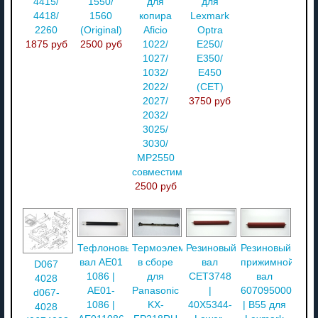
4415/
1550/
для
для
4418/
1560
копира
Lexmark
2260
(Original)
Aficio
Optra
1875 руб
2500 руб
1022/
E250/
1027/
E350/
1032/
E450
2022/
(CET)
2027/
3750 руб
2032/
3025/
3030/
MP2550
совместимый
2500 руб
Тефлоновый
Термоэлемент
Резиновый
Резиновый
вал AE01
в сборе
вал
прижимной
D067
1086 |
для
CET3748
вал
4028
AE01-
Panasonic
|
6070950000
d067-
1086 |
KX-
40X5344-
| B55 для
4028