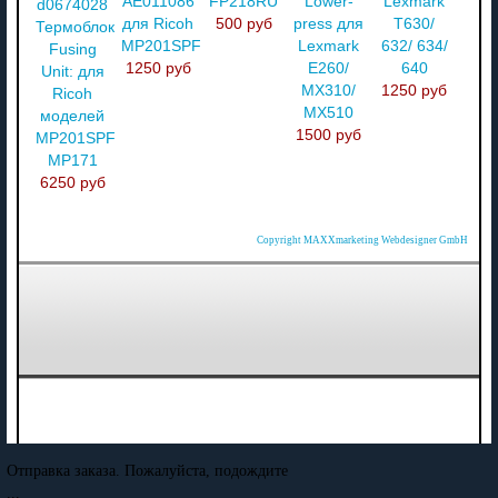
AE011086
FP218RU
Lower-
Lexmark
d0674028
для Ricoh
500 руб
press для
T630/
Термоблок
MP201SPF
Lexmark
632/ 634/
Fusing
1250 руб
E260/
640
Unit: для
MX310/
1250 руб
Ricoh
MX510
моделей
1500 руб
MP201SPF
MP171
6250 руб
Copyright MAXXmarketing Webdesigner GmbH
Отправка заказа. Пожалуйста, подождите
...