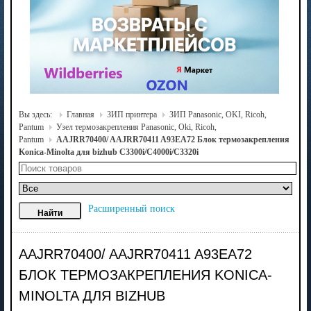
Вы здесь:
Главная
ЗИП принтера
ЗИП Panasonic, OKI, Ricoh,
Pantum
Узел термозакрепления Panasonic, Oki, Ricoh,
Pantum
AAJRR70400/ AAJRR70411 A93EA72 Блок термозакрепления
Konica-Minolta для bizhub C3300i/C4000i/C3320i
Расширенный поиск
AAJRR70400/ AAJRR70411 A93EA72
БЛОК ТЕРМОЗАКРЕПЛЕНИЯ KONICA-
MINOLTA ДЛЯ BIZHUB