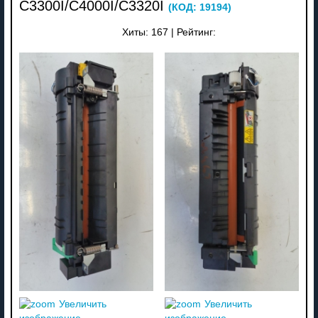
C3300I/C4000I/C3320I
(КОД:
19194
)
Хиты:
167
|
Рейтинг:
Увеличить
Увеличить