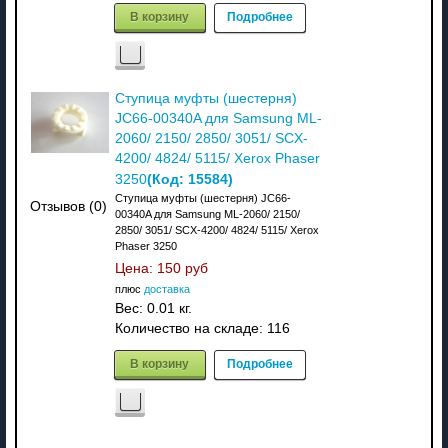
В корзину
Подробнее
Ступица муфты (шестерня)
JC66-00340A для Samsung ML-
2060/ 2150/ 2850/ 3051/ SCX-
4200/ 4824/ 5115/ Xerox Phaser
(Код:
15584
)
3250
Ступица муфты (шестерня) JC66-
Отзывов (0)
00340A для Samsung ML-2060/ 2150/
2850/ 3051/ SCX-4200/ 4824/ 5115/ Xerox
Phaser 3250
Цена:
150 руб
плюс
доставка
Вес:
0.01 кг.
Количество на складе:
116
В корзину
Подробнее