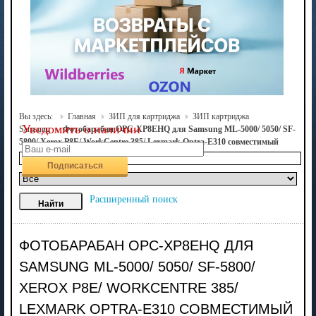
Вы здесь:
Главная
ЗИП для картриджа
ЗИП картриджа
Уведомить о наличии
Samsung
Фотобарабан OPC-XP8EHQ для Samsung ML-5000/ 5050/ SF-
5800/ Xerox P8E/ WorkCentre 385/ Lexmark Optra-E310 совместимый
Подписаться
Расширенный поиск
ФОТОБАРАБАН OPC-XP8EHQ ДЛЯ
SAMSUNG ML-5000/ 5050/ SF-5800/
XEROX P8E/ WORKCENTRE 385/
LEXMARK OPTRA-E310 СОВМЕСТИМЫЙ