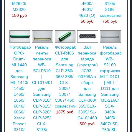
M2620/
4600/
3185/
M2820
4601/
3186
150 руб
4623 (О)
совместимый
50 руб
750 руб
Фотобарабан
Ракель
Фотобарабан
Вал
Ракель
OPC-
ленты
CLT-R406
переноса
фотобарабана
Drum-
переноса
для
заряда
WB-
ML1440
WB-
Samsung
(коротрон)
S2160
для
SCLP310
CLP-360/
JC93-
картриджа
Samsung
|
365/ 368/
00708A в
MLT-D101
ML-1440/
CLT315/01
CLX-
сборе
| MLT-
1450/
для
3305/
для
D111 для
1460/
Samsung
3307/
Samsung
Samsung
1650/
CLP-310/
C367/ 460
CLP-360/
ML-2160/
6040/
CLP-315/
совместимый
365/CLX-
SCX-
6060/
CLP-320/
1875 руб
3305/ SL-
3400/
Xerox
CLP-325/
C410/ 460
3405/
Phaser
CLX-
500 руб
3407/ SF-
3310/
3175/
760/ SL-