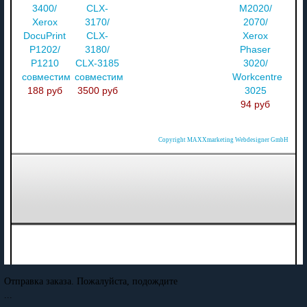
3400/
CLX-
M2020/
Xerox
3170/
2070/
DocuPrint
CLX-
Xerox
P1202/
3180/
Phaser
P1210
CLX-3185
3020/
совместимый
совместимый
Workcentre
188 руб
3500 руб
3025
94 руб
Copyright MAXXmarketing Webdesigner GmbH
Отправка заказа. Пожалуйста, подождите
...