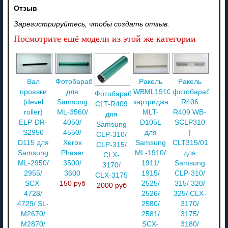
Отзыв
Зарегистрируйтесь, чтобы создать отзыв.
Посмотрите ещё модели из этой же категории
Вал
Фотобарабан
Ракель
Ракель
проявки
для
WBML1910
фотобарабана
Фотобарабан
(devel
Samsung
картриджа
R406
CLT-R409
roller)
ML-3560/
MLT-
R409 WB-
для
ELP-DR-
4050/
D105L
SCLP310
Samsung
S2950
4550/
для
|
CLP-310/
D115 для
Xerox
Samsung
CLT315/01
CLP-315/
Samsung
Phaser
ML-1910/
для
CLX-
ML-2950/
3500/
1911/
Samsung
3170/
2955/
3600
1915/
CLP-310/
CLX-3175
SCX-
150 руб
2525/
315/ 320/
2000 руб
4728/
2526/
325/ CLX-
4729/ SL-
2580/
3170/
M2670/
2581/
3175/
M2870/
SCX-
3180/