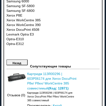
Samsung 6000
Samsung SF-5800
Samsung SF-6800
Xerox P8E
Xerox WorkCentre 385
Xerox WorkCentre 390
Xerox DocuPrint 4508
Lexmark Optra E3
Optra-E310
Optra-E312
Сопутствующие товары
Картридж 113R00296 |
603P06174 для Xerox DocuPrint
P8e/ P8ex/ WorkCentre 385
(Код:
12871
)
совместимый
Картридж 113R00296 | 603P06174 для
Отзывов (0)
Xerox DocuPrint P8e/ P8ex/ WorkCentre
385 совместимый
Производитель:
Китай