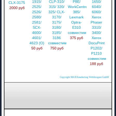
1915/
CLP-310/
P8E/
1650/
CLX-3175
2525/
315/ 320/
WorkCentre
6040/
2000 руб
2526/
325/ CLX-
385/
6060/
2580/
3170/
Lexmark
Xerox
2581/
3175/
Optra-
Phaser
SCX-
3180/
E310
3310/
4600/
3185/
совместимый
3400/
4601/
3186
375 руб
Xerox
4623 (О)
совместимый
DocuPrint
50 руб
750 руб
P1202/
P1210
совместимый
188 руб
Copyright MAXXmarketing Webdesigner GmbH