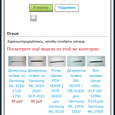
В корзину
Подробнее
Отзыв
Зарегистрируйтесь, чтобы создать отзыв.
Посмотрите ещё модели из этой же категории
Дозирующее
Дозирующее
Ролик
Дозирующее
Вал
лезвие на
лезвие на
заряда
лезвие
проявки
Samsung
Samsung
PCR-
DB-
(devel
ML-1510/
ML-1610/
SD205 |
SD105 |
roller)
1710/
2010/
PCR-
DB-S1910
ELP-DR-
1750
SCX-4021
S3310
для
S2950
38 руб
60 руб
для
Samsung
D115 для
Samsung
ML-1910/
Samsung
ML-3310/
1915/
ML-2950/