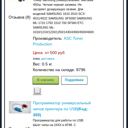
450гр. Четкая черная заливка. Не
засоряет дозирующее лезвие. Для
моделей SAMSUNG 1610 2010 SCX-
Отзывов (8)
4521/4522 SAMSUNG SF5000 SAMSUNG
ML-1710 1750 1510 700 SF560 ETC
SAMSUNG ML-
1010/1210/1220/1250/1430/4300/4500/4600
Производитель:
ASC Toner
Production
Цена: от
500 руб
плюс
доставка
Вес:
0.5 кг.
Количество на складе:
8796
В корзину
Подробнее
Программатор универсальный
(Код:
чипов принтера по USB
369
)
Программатор для работы по USB.
Шьёт чипы на 24XX и АТ88. C