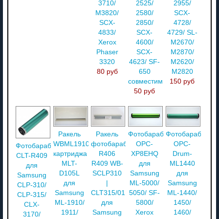
3710/
2525/
2955/
M3820/
2580/
SCX-
SCX-
2850/
4728/
4833/
SCX-
4729/ SL-
Xerox
4600/
M2670/
Phaser
SCX-
M2870/
3320
4623/ SF-
M2620/
80 руб
650
M2820
совместимый
150 руб
50 руб
Ракель
Ракель
Фотобарабан
Фотобарабан
WBML1910
фотобарабана
OPC-
OPC-
Фотобарабан
картриджа
R406
XP8EHQ
Drum-
CLT-R409
MLT-
R409 WB-
для
ML1440
для
D105L
SCLP310
Samsung
для
Samsung
для
|
ML-5000/
Samsung
CLP-310/
Samsung
CLT315/01
5050/ SF-
ML-1440/
CLP-315/
ML-1910/
для
5800/
1450/
CLX-
1911/
Samsung
Xerox
1460/
3170/